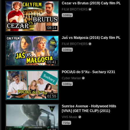
Cezar vs Brutus (2019) Cały film PL
FILM BROTHERS
1080p
08:14
Jaś vs Małgosia (2016) Cały film PL
FILM BROTHERS
1080p
05:41
POCIĄG do S*Xu - Suchary #231
Cyber Marian
1080p
01:55
Sunrise Avenue - Hollywood Hills
[VIVA] (GET THE CLIP) {2011}
VHS Music
720p