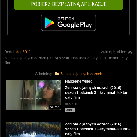
POBIERZ BEZPŁATNĄ APLIKACJĘ
Dodał:
dan6911
zwiń opis video
Zemsta o jasnych oczach (2016) sezon 1 odcinek 2 --kryminał--lektor--cały
film
W katalogu:
Zemsta o jasnych oczach
Następne wideo:
Zemsta o jasnych oczach (2016)
sezon 1 odcinek 3 --kryminał--lektor--
cały film
dan6911
50:53
480p
Zemsta o jasnych oczach (2016)
sezon 1 odcinek 1 --kryminał--lektor--
cały film