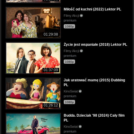
Miłość od kuchni (2022) Lektor PL
Filmy Akcji
premium
1080p
01:29:08
Życie jest wspaniałe (2018) Lektor PL
Filmy Akcji
premium
1080p
01:37:09
Jak uratować mamę (2015) Dubbing
PL
KinoSwiat
premium
1080p
01:26:12
Budda. Dzieciak '98 (2024) Cały film
PL
KinoSwiat
premium