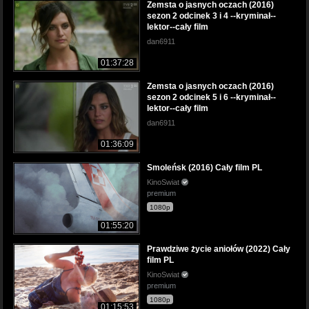
Zemsta o jasnych oczach (2016)
sezon 2 odcinek 3 i 4 --kryminał--
lektor--cały film
dan6911
01:37:28
Zemsta o jasnych oczach (2016)
sezon 2 odcinek 5 i 6 --kryminał--
lektor--cały film
dan6911
01:36:09
Smoleńsk (2016) Cały film PL
KinoSwiat
premium
1080p
01:55:20
Prawdziwe życie aniołów (2022) Cały
film PL
KinoSwiat
premium
1080p
01:15:53