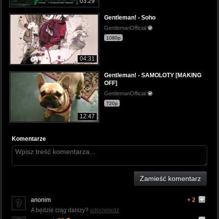
03:29
Gentleman! - Soho
GentlemanOfficial
1080p
04:31
Gentleman! - SAMOLOTY [MAKING
OFF]
GentlemanOfficial
720p
12:47
Komentarze
Zamieść komentarz
anonim
+ 2
A będzie ciąg dalszy?
odpowiedz