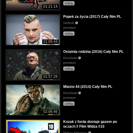
1080p
01:21:14
Popek za życia (2017) Cały film PL
Netlook
premium
1080p
01:06:44
Ostatnia rodzina (2016) Cały film PL
KinoSwiat
premium
1080p
01:57:28
Miasto 44 (2014) Cały film PL
KinoSwiat
premium
1080p
02:06:46
Kozak z forda dostaje gazem po
oczach # Film Widza #10
Polscy Kierowcy