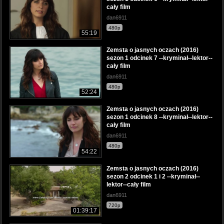
cały film
dan6911
480p
55:19
Zemsta o jasnych oczach (2016)
sezon 1 odcinek 7 --kryminał--lektor--
cały film
dan6911
480p
52:24
Zemsta o jasnych oczach (2016)
sezon 1 odcinek 8 --kryminał--lektor--
cały film
dan6911
480p
54:22
Zemsta o jasnych oczach (2016)
sezon 2 odcinek 1 i 2 --kryminał--
lektor--cały film
dan6911
720p
01:39:17