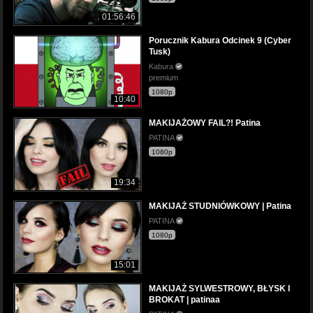
01:56:46
Porucznik Kabura Odcinek 9 (Cyber
Tusk)
Kabura
premium
1080p
10:40
MAKIJAŻOWY FAIL?! Patina
PATINA
1080p
19:34
MAKIJAŻ STUDNIÓWKOWY | Patina
PATINA
1080p
15:01
MAKIJAŻ SYLWESTROWY, BŁYSK I
BROKAT | patinaa