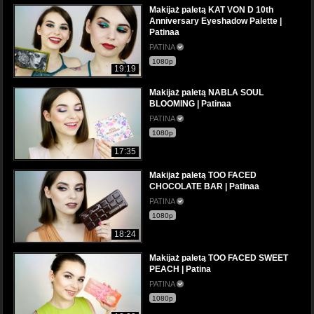
Makijaż paletą KAT VON D 10th
Anniversary Eyeshadow Palette |
Patinaa
PATINA
1080p
19:19
Makijaż paletą NABLA SOUL
BLOOMING | Patinaa
PATINA
1080p
17:35
Makijaż paletą TOO FACED
CHOCOLATE BAR | Patinaa
PATINA
1080p
18:24
Makijaż paletą TOO FACED SWEET
PEACH | Patina
PATINA
1080p