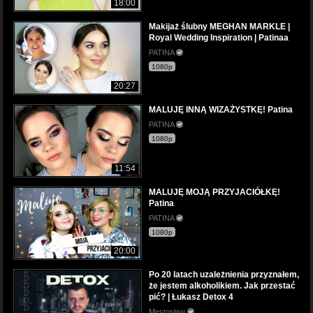
18:00
Makijaż ślubny MEGHAN MARKLE |
Royal Wedding Inspiration | Patinaa
PATINA
1080p
20:27
MALUJĘ INNĄ WIZAŻYSTKĘ! Patina
PATINA
1080p
11:54
MALUJĘ MOJĄ PRZYJACIÓŁKĘ!
Patina
PATINA
1080p
20:00
Po 20 latach uzależnienia przyznałem,
że jestem alkoholikiem. Jak przestać
pić? | Łukasz Detox 4
Mestosław