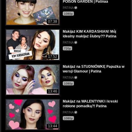
POISON GARDEN | Patinaa
PATINA
1080p
07:38
Makijaż KIM KARDASHIAN! Mój
idealny makijaż ślubny?? Patina
PATINA
720p
17:52
Makijaż na STUDNIÓWKĘ Papużka w
wersji Glamour | Patina
PATINA
1080p
13:46
Makijaż na WALENTYNKI i kreski
robione pomadką?! Patina
PATINA
1080p
13:44