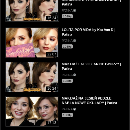
Patina
PATINA
1080p
16:24
LOLITA POR VIDA by Kat Von D |
Patina
PATINA
1080p
22:07
MAKIJAŻ LAT 90 Z ANGIETWORZY |
Patina
PATINA
1080p
16:24
MAKIJAŻ NA JESIEŃ PĘDZLE
NABLA NOWE OKULARY | Patina
PATINA
1080p
17:13