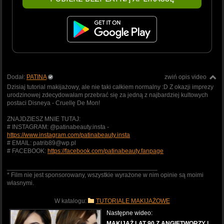
Dodał:
PATINA
zwiń opis video
Dzisiaj tutorial makijażowy, ale nie taki całkiem normalny :D Z okazji imprezy
urodzinowej zdecydowałam przebrać się za jedną z najbardziej kultowych
postaci Disneya - Cruellę De Mon!
ZNAJDZIESZ MNIE TUTAJ:
# INSTAGRAM: @patinabeauty.insta -
https://www.instagram.com/patinabeauty.insta
# EMAIL: patrib89@wp.pl
# FACEBOOK:
https://facebook.com/patinabeauty.fanpage
___________________________________________
* Film nie jest sponsorowany, wszystkie wyrażone w nim opinie są moimi
własnymi.
W katalogu:
TUTORIALE MAKIJAŻOWE
Następne wideo:
MAKIJAŻ LAT 90 Z ANGIETWORZY |