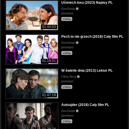
Uśmiech losu (2023) Napisy PL
KinoSwiat
premium
1080p
01:44:03
Pech to nie grzech (2018) Cały film PL
KinoSwiat
premium
1080p
01:19:01
W świetle dnia (2013) Lektor PL
Filmy Akcji
premium
1080p
01:47:19
Autsajder (2018) Cały film PL
KinoSwiat
premium
1080p
01:29:24