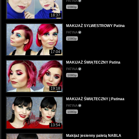
PATINA
1080p
18:37
MAKIJAŻ SYLWESTROWY Patina
PATINA
1080p
17:04
MAKIJAŻ ŚWIĄTECZNY Patina
PATINA
1080p
19:18
MAKIJAŻ ŚWIĄTECZNY | Patinaa
PATINA
1080p
13:54
Makijaż jesienny paletą NABLA