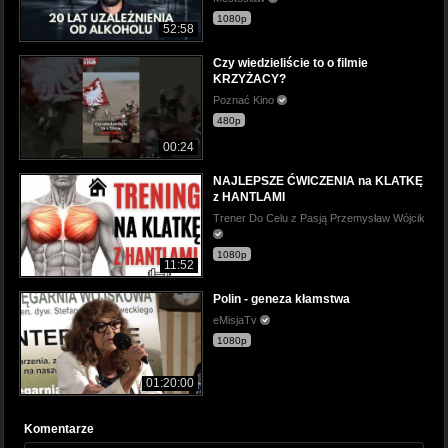
1080p
52:58
Czy wiedzieliście to o filmie
KRZYŻACY?
Poznać Kino
480p
00:24
NAJLEPSZE ĆWICZENIA na KLATKĘ
z HANTLAMI
Trener Do Celu z Pasją Przemysław Wójcik
1080p
11:52
Polin - geneza kłamstwa
eMisjaTv
1080p
01:20:00
Komentarze