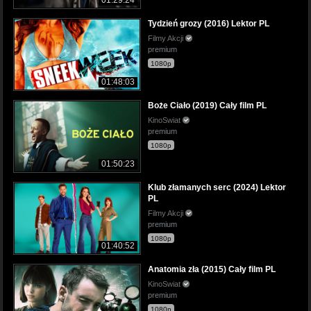
Tydzień grozy (2016) Lektor PL
Filmy Akcji
premium
1080p
01:48:03
Boże Ciało (2019) Cały film PL
KinoSwiat
premium
1080p
01:50:23
Klub złamanych serc (2024) Lektor
PL
Filmy Akcji
premium
1080p
01:40:52
Anatomia zła (2015) Cały film PL
KinoSwiat
premium
1080p