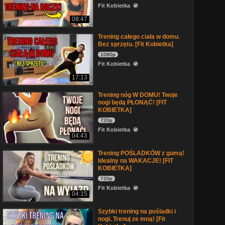
Fit Kobietka
08:47
Trening całego ciała w domu.
Bez sprzętu. [Fit Kobietka]
1080p
Fit Kobietka
17:13
Trening nóg W DOMU! Twoje
nogi będą PŁONĄĆ! [FIT
KOBIETKA]
720p
Fit Kobietka
04:43
Trening POŚLADKÓW z gumą!
Idealny na WAKACJE! [FIT
KOBIETKA]
720p
Fit Kobietka
04:15
Szybki trening na pośladki i
nogi. Trenuj ze mną! [Fit