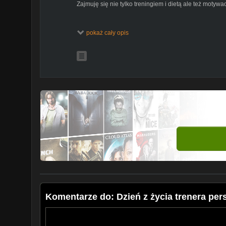
Zajmuję się nie tylko treningiem i dietą ale też motywa
Subskrybuj -
http://www.youtube.com/fitkobietka?sub_
pokaż cały opis
Fit Kobietka - Marta Mróz
www.fitkobietka.pl
Więcej info:
https://www.youtube.com/channel/UCJ_ySESyWWEC
komputer:
https://www.facebook.com/MSIPoland/
Komentarze do: Dzień z życia trenera perso