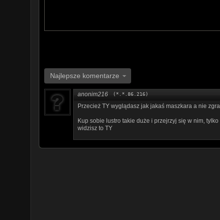
Najlepsze komentarze
anonim216
(*.*.86.216)
Przecież TY wyglądasz jak jakaś maszkara a nie zgra
Kup sobie lustro takie duże i przejrzyj się w nim, tylk
widzisz to TY