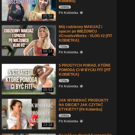
Kobietka]
1080p
Fit Kobietka
05:58
Mój codzienny MAKIJAŻ i
spacer po WIEŻOWCU
#CreativeWorks - VLOG #2 [FIT
KOBIETKA]
720p
08:14
Fit Kobietka
5 PROSTYCH PORAD, KTÓRE
POMOGĄ CI W BYCIU FIT! [FIT
KOBIETKA]
720p
Fit Kobietka
05:53
JAK WYBIERAĆ PRODUKTY
NA DIECIE? JAK CZYTAĆ
ETYKIETY? [Fit Kobietka]
1080p
Fit Kobietka
23:16