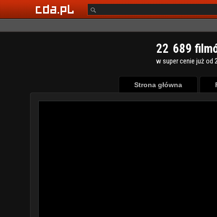
2
2
6
8
9
film
w super cenie już od 2
Strona główna