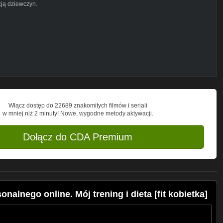
cją dziewczyn.
confirmation1
61Vfl34bMrQ
Włącz dostęp do 22689 znakomitych filmów i seriali
w mniej niż 2 minuty! Nowe, wygodne metody aktywacji.
Dołącz do CDA Premium
nalnego online. Mój trening i dieta [fit kobietka]