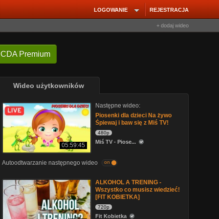
LOGOWANIE
REJESTRACJA
+ dodaj wideo
 CDA Premium
Wideo użytkowników
Następne wideo:
Piosenki dla dzieci Na żywo
Śpiewaj i baw się z Miś TV!
480p
Miś TV - Piose...
05:59:45
Autoodtwarzanie następnego wideo
on
ALKOHOL A TRENING -
Wszystko co musisz wiedzieć!
[FIT KOBIETKA]
720p
Fit Kobietka