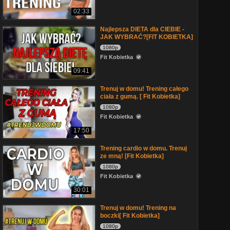
02:33
Najlepsza DIETA dla CIEBIE -
JAK WYBRAĆ?[FIT KOBIETKA]
1080p
Fit Kobietka
09:41
Trenuj w domu! Trening całego
ciała z gumą. [ Fit Kobietka]
1080p
Fit Kobietka
17:50
Trening cardio w domu. Trenuj
ze mną! [Fit Kobietka]
1080p
Fit Kobietka
30:01
Trenuj w domu! Trening na
boczki[ Fit Kobietka]
1080p