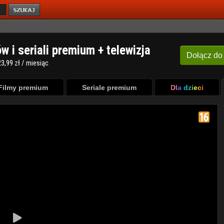
ów i seriali premium + telewizja
Dołącz
do
3,99 zł / miesiąc
Filmy premium
Seriale premium
Dla dzieci