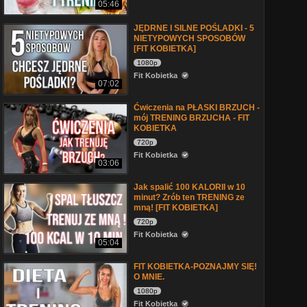
05:46
JĘDRNE I SILNE POŚLADKI - 5
NIETYPOWYCH SPOSOBÓW
[FIT KOBIETKA]
1080p
Fit Kobietka
07:02
Ćwiczenia na PŁASKI BRZUCH -
mój TRENING BRZUCHA - FIT
KOBIETKA
720p
Fit Kobietka
03:06
Jak spalić 100 KALORII w 10
minut? Zrób ten TRENING ze
mną! [FIT KOBIETKA]
720p
Fit Kobietka
05:04
FIT KOBIETKA-POZNAJMY SIĘ!
O MNIE.
1080p
Fit Kobietka