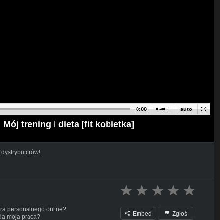
0:00
auto
Mój trening i dieta [fit kobietka]
 dystrybutorów!
era personalnego online?
Embed
Zgłoś
ąda moja praca?