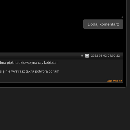
Dodaj komentarz
0
2022-08-02 04:00:22
bna piękna dziewczyna czy kobieta !!
o się nie wystrasz tak ta potwora co tam
Odpowiedz