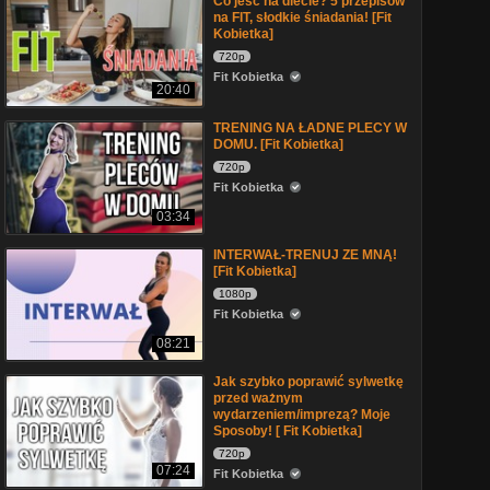
Co jeść na diecie? 5 przepisów
na FIT, słodkie śniadania! [Fit
Kobietka]
720p
Fit Kobietka
20:40
TRENING NA ŁADNE PLECY W
DOMU. [Fit Kobietka]
720p
Fit Kobietka
03:34
INTERWAŁ-TRENUJ ZE MNĄ!
[Fit Kobietka]
1080p
Fit Kobietka
08:21
Jak szybko poprawić sylwetkę
przed ważnym
wydarzeniem/imprezą? Moje
Sposoby! [ Fit Kobietka]
720p
07:24
Fit Kobietka