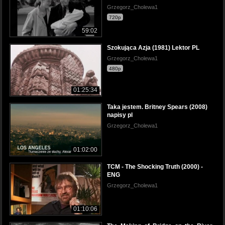
Grzegorz_Cholewa1
720p
59:02
Szokująca Azja (1981) Lektor PL
Grzegorz_Cholewa1
480p
01:25:34
Taka jestem. Britney Spears (2008)
napisy pl
Grzegorz_Cholewa1
01:02:00
TCM - The Shocking Truth (2000) -
ENG
Grzegorz_Cholewa1
01:10:06