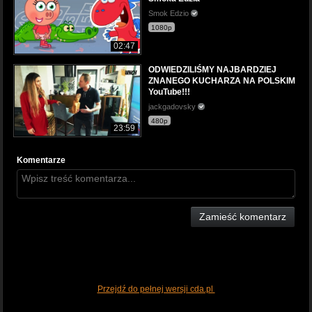
Smok Edzio
1080p
02:47
ODWIEDZILIŚMY NAJBARDZIEJ
ZNANEGO KUCHARZA NA POLSKIM
YouTube!!!
jackgadovsky
480p
23:59
Komentarze
Zamieść komentarz
Przejdź do pełnej wersji cda.pl