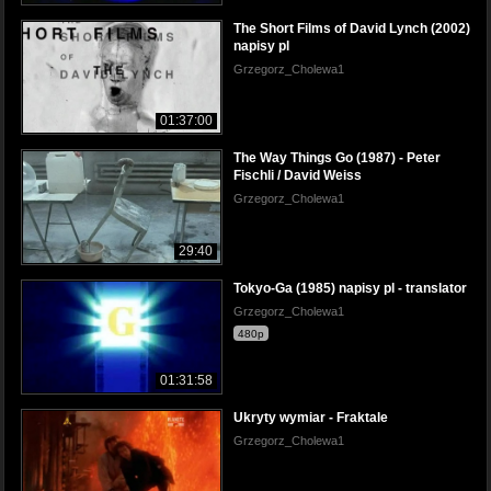
The Short Films of David Lynch (2002)
napisy pl
Grzegorz_Cholewa1
01:37:00
The Way Things Go (1987) - Peter
Fischli / David Weiss
Grzegorz_Cholewa1
29:40
Tokyo-Ga (1985) napisy pl - translator
Grzegorz_Cholewa1
480p
01:31:58
Ukryty wymiar - Fraktale
Grzegorz_Cholewa1