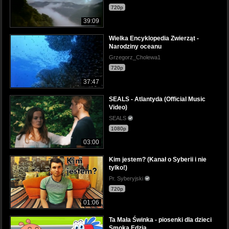
720p
39:09
Wielka Encyklopedia Zwierząt -
Narodziny oceanu
Grzegorz_Cholewa1
720p
37:47
SEALS - Atlantyda (Official Music
Video)
SEALS
1080p
03:00
Kim jestem? (Kanał o Syberii i nie
tylko!)
Pr. Syberyjski
720p
01:06
Ta Mała Świnka - piosenki dla dzieci
Smoka Edzia