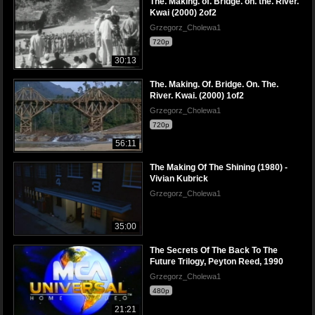
The. Making. of. Bridge. on. the. River.
Kwai (2000) 2of2
Grzegorz_Cholewa1
720p
30:13
The. Making. Of. Bridge. On. The.
River. Kwai. (2000) 1of2
Grzegorz_Cholewa1
720p
56:11
The Making Of The Shining (1980) -
Vivian Kubrick
Grzegorz_Cholewa1
35:00
The Secrets Of The Back To The
Future Trilogy, Peyton Reed, 1990
Grzegorz_Cholewa1
480p
21:21