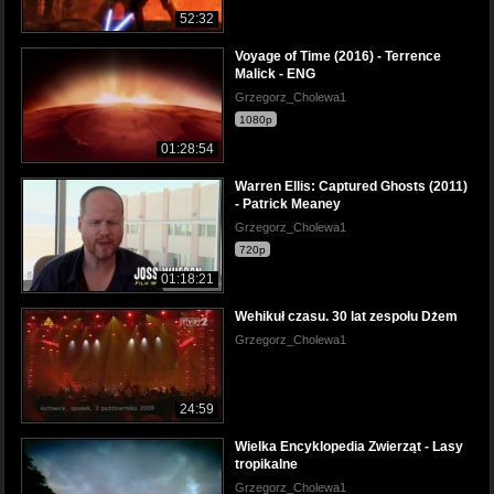
52:32
Voyage of Time (2016) - Terrence
Malick - ENG
Grzegorz_Cholewa1
1080p
01:28:54
Warren Ellis: Captured Ghosts (2011)
- Patrick Meaney
Grzegorz_Cholewa1
720p
01:18:21
Wehikuł czasu. 30 lat zespołu Dżem
Grzegorz_Cholewa1
24:59
Wielka Encyklopedia Zwierząt - Lasy
tropikalne
Grzegorz_Cholewa1