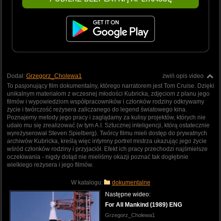
Dodał:
Grzegorz_Cholewa1
zwiń opis video
To pasjonujący film dokumentalny, którego narratorem jest Tom Cruise. Dzięki
unikalnym materiałom z wczesnej młodości Kubricka, zdjęciom z planu jego
filmów i wypowiedziom współpracowników i członków rodziny odkrywamy
życie i twórczość reżysera zaliczanego do legend światowego kina.
Poznajemy metody jego pracy i zaglądamy za kulisy projektów, których nie
udało mu się zrealizować (w tym A.I. Sztucznej inteligencji, którą ostatecznie
wyreżyserował Steven Spielberg). Twórcy filmu mieli dostęp do prywatnych
archiwów Kubricka, kreślą więc intymny portret mistrza ukazując jego życie
wśród członków rodziny i przyjaciół. Efekt ich pracy przechodzi najśmielsze
oczekiwania - nigdy dotąd nie mieliśmy okazji poznać tak dogłębnie
wielkiego reżysera i jego filmów.
W katalogu:
dokumentalne
Następne wideo:
For All Mankind (1989) ENG
Grzegorz_Cholewa1