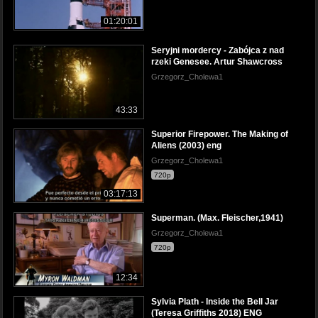
01:20:01
Seryjni mordercy - Zabójca z nad
rzeki Genesee. Artur Shawcross
Grzegorz_Cholewa1
43:33
Superior Firepower. The Making of
Aliens (2003) eng
Grzegorz_Cholewa1
720p
03:17:13
Superman. (Max. Fleischer,1941)
Grzegorz_Cholewa1
720p
12:34
Sylvia Plath - Inside the Bell Jar
(Teresa Griffiths 2018) ENG