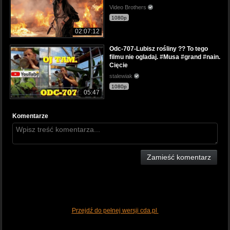
Video Brothers
1080p
02:07:12
Odc-707-Lubisz rośliny ?? To tego
filmu nie ogladaj. #Musa #grand #nain.
Cięcie
stalewiak
1080p
05:47
Komentarze
Zamieść komentarz
Przejdź do pełnej wersji cda.pl