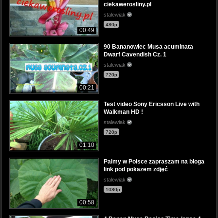
ciekawerosliny.pl
stalewiak
480p
00:49
90 Bananowiec Musa acuminata
Dwarf Cavendish Cz. 1
stalewiak
720p
00:21
Test video Sony Ericsson Live with
Walkman HD !
stalewiak
720p
01:10
Palmy w Polsce zapraszam na bloga
link pod pokazem zdjęć
stalewiak
1080p
00:58