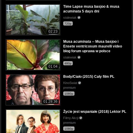
Time Lapse musa basjoo & musa
acuminata 5 days dni
stalewiak
720p
02:23
Musa acuminata -- Musa basjoo i
Ensete ventricosum maurelli video
blog forum uprawa w polsce
stalewiak
480p
01:04
Body/Ciało (2015) Cały film PL
KinoSwiat
premium
1080p
01:28:36
Życie jest wspaniałe (2018) Lektor PL
Filmy Akcji
premium
1080p