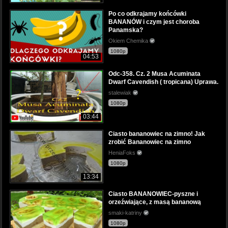
Po co odkrajamy końcówki
BANANÓW i czym jest choroba
Panamska?
Okiem Chemika
1080p
04:53
Odc-358. Cz. 2 Musa Acuminata
Dwarf Cavendish ( tropicana) Uprawa.
stalewiak
1080p
03:44
Ciasto bananowiec na zimno! Jak
zrobić Bananowiec na zimno
HeniaFoks
1080p
13:34
Ciasto BANANOWIEC-pyszne i
orzeźwiające, z masą bananową
smaki-katriny
1080p