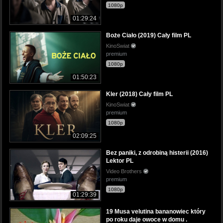
1080p
01:29:24
Boże Ciało (2019) Cały film PL
KinoSwiat
premium
1080p
01:50:23
Kler (2018) Cały film PL
KinoSwiat
premium
1080p
02:09:25
Bez paniki, z odrobiną histerii (2016)
Lektor PL
Video Brothers
premium
1080p
01:29:39
19 Musa velutina bananowiec który
po roku daje owoce w domu .