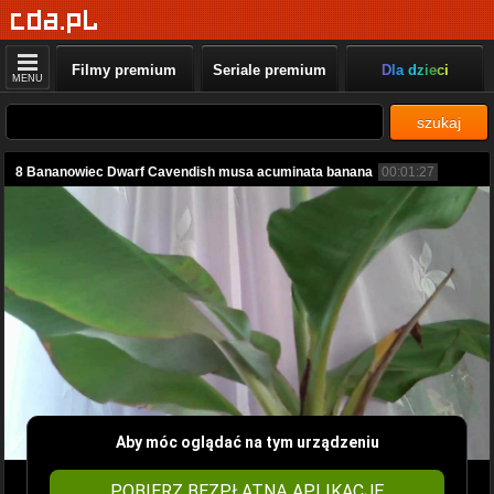
Filmy premium
Seriale premium
Dla dzieci
MENU
szukaj
8 Bananowiec Dwarf Cavendish musa acuminata banana
00:01:27
Aby móc oglądać na tym urządzeniu
POBIERZ BEZPŁATNĄ APLIKACJĘ