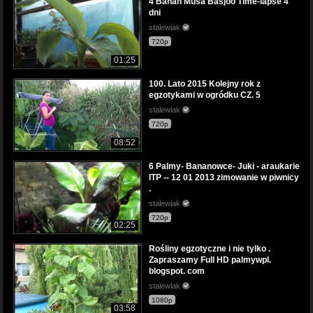
4 Banan Musa Basjoo Time-lapse 4
dni
stalewiak
720p
01:25
100. Lato 2015 Kolejny rok z
egzotykami w ogródku CZ. 5
stalewiak
720p
08:52
6 Palmy- Bananowce- Juki - araukarie
ITP -- 12 01 2013 zimowanie w piwnicy
.
stalewiak
720p
02:25
Rośliny egzotyczne i nie tylko .
Zapraszamy Full HD palmywpl.
blogspot. com
stalewiak
1080p
03:58