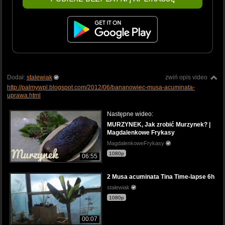
Dodał:
stalewiak
zwiń opis video
http://palmywpl.blogspot.com/2012/06/bananowiec-musa-acuminata-
uprawa.html
Następne wideo:
MURZYNEK, Jak zrobić Murzynek? |
Magdalenkowe Frykasy
MagdalenkoweFrykasy
1080p
06:55
2 Musa acuminata Tina Time-lapse 6h
stalewiak
1080p
00:07