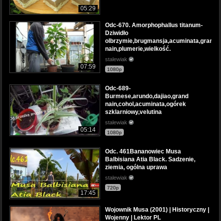
05:29
Odc-670. Amorphophallus titanum-
Dziwidło
olbrzymie,brugmansja,acuminata,grand
nain,plumerie,wielkość.
stalewiak
07:59
1080p
Odc-689-
Burmese,arundo,dajiao,grand
nain,cohol,acuminata,ogórek
szklarniowy,velutina
stalewiak
05:14
1080p
Odc. 461Bananowiec Musa
Balbisiana Atia Black. Sadzenie,
ziemia, ogólna uprawa
stalewiak
720p
17:45
Wojownik Musa (2001) | Historyczny |
Wojenny | Lektor PL