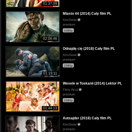
01:37:09
Miasto 44 (2014) Cały film PL
KinoSwiat
premium
1080p
02:06:46
Odnajdę cię (2018) Cały film PL
KinoSwiat
premium
1080p
01:19:11
Wesele w Toskanii (2014) Lektor PL
Filmy Akcji
premium
1080p
01:44:13
Autsajder (2018) Cały film PL
KinoSwiat
premium