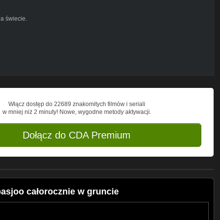
a świecie.
liny.pl/forum/viewtopic.php?f24&t385
Włącz dostęp do 22689 znakomitych filmów i seriali
w mniej niż 2 minuty! Nowe, wygodne metody aktywacji.
Dołącz do CDA Premium
asjoo całorocznie w gruncie