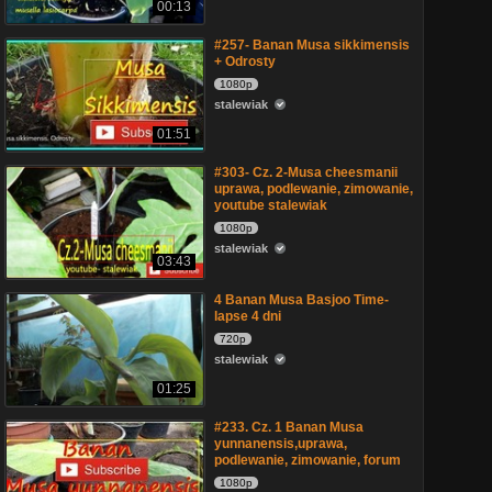
00:13
#257- Banan Musa sikkimensis
+ Odrosty
1080p
stalewiak
01:51
#303- Cz. 2-Musa cheesmanii
uprawa, podlewanie, zimowanie,
youtube stalewiak
1080p
stalewiak
03:43
4 Banan Musa Basjoo Time-
lapse 4 dni
720p
stalewiak
01:25
#233. Cz. 1 Banan Musa
yunnanensis,uprawa,
podlewanie, zimowanie, forum
1080p