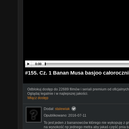
0:00
#155. Cz. 1 Banan Musa basjoo całoroczni
Odblokuj dostęp do 22689 filmów i seriali premium od oficjalnych
Oglądaj legalnie i w najlepszej jakości.
Włącz dostęp
Dodał:
stalewiak
Opublikowano: 2016-07-11
To jest jeden z bananowców którego nie wykopuję z g
na wysokość np jednego metra aby jakaś część pnia 