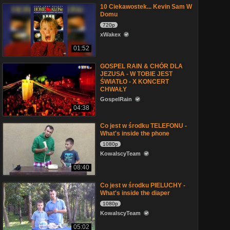
10 Ciekawostek... Kevin Sam W
Domu
720p
xWakex
01:52
GOSPEL RAIN & CHÓR DLA
JEZUSA - W TOBIE JEST
ŚWIATŁO - X KONCERT
CHWAŁY
GospelRain
04:38
Co jest w środku TELEFONU -
What's inside the phone
1080p
KowalscyTeam
08:40
Co jest w środku PIELUCHY -
What's inside the diaper
1080p
KowalscyTeam
05:02