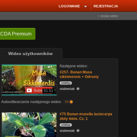
LOGOWANIE
REJESTRACJA
+ dodaj wideo
 CDA Premium
Wideo użytkowników
Następne wideo:
#257- Banan Musa
sikkimensis + Odrosty
1080p
stalewiak
01:51
Autoodtwarzanie następnego wideo
on
#75 Banan musella lasiocarpa
złoty lotos. Cz. 1
1080p
stalewiak