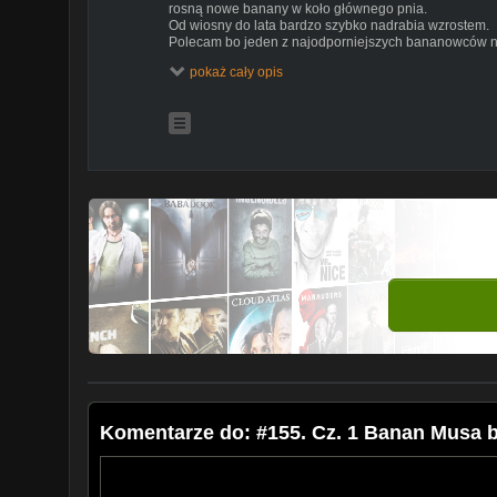
rosną nowe banany w koło głównego pnia.
Od wiosny do lata bardzo szybko nadrabia wzrostem.
Polecam bo jeden z najodporniejszych bananowców n
Temat na forum jak zimujemy ---
http://www.ciekaweros
pokaż cały opis
Komentarze do: #155. Cz. 1 Banan Musa b