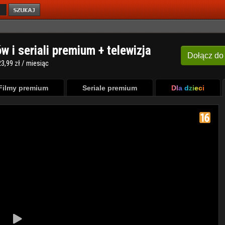
ów i seriali premium + telewizja
Dołącz
do
3,99 zł / miesiąc
Filmy premium
Seriale premium
Dla dzieci