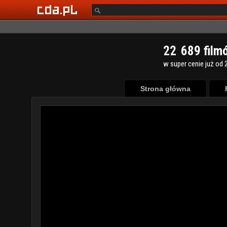
2
2
6
8
9
film
w super cenie już od 2
Strona główna