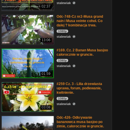
stalewiak
02:37
Odc-748-Cz nr2-Musa grand
nain i Musa veinte cohol. Co
dalej ? kombinacja trwa.
1080p
stalewiak
13:06
#169. Cz. 2 Banan Musa basjoo
całorocznie w gruncie.
1080p
stalewiak
01:59
#259 Cz. 3 - Lilia drzewiasta
uprawa, forum, podlewanie,
kwitnienie.
1080p
stalewiak
03:08
Odc-426- Odkrywanie
bananowca musa basjoo po
zimie, całorocznie w gruncie.