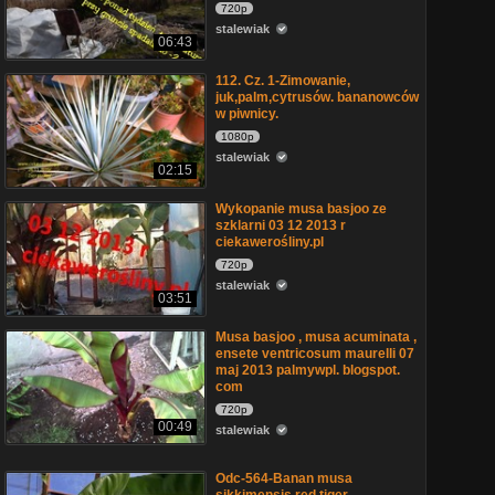
720p
stalewiak
06:43
112. Cz. 1-Zimowanie,
juk,palm,cytrusów. bananowców
w piwnicy.
1080p
stalewiak
02:15
Wykopanie musa basjoo ze
szklarni 03 12 2013 r
ciekawerośliny.pl
720p
stalewiak
03:51
Musa basjoo , musa acuminata ,
ensete ventricosum maurelli 07
maj 2013 palmywpl. blogspot.
com
720p
00:49
stalewiak
Odc-564-Banan musa