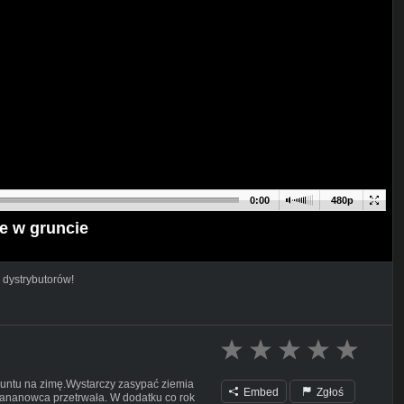
0:00
480p
e w gruncie
 dystrybutorów!
runtu na zimę.Wystarczy zasypać ziemia
Embed
Zgłoś
bananowca przetrwała. W dodatku co rok