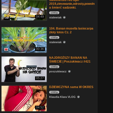
sikkimensis red tiger
2019,zimowanie,odrosty,powoln
a śmierć sadzonki.
1080p
04:49
stalewiak
104. Banan musella lasiocarpa
złoty lotos Cz. 2
1080p
stalewiak
00:36
NAJDROŻSZY BANAN NA
ŚWIECIE | Poszukiwacz #421
1080p
poszukiwacz
05:27
DZIEWCZYNA sama W OKRES
1080p
Klaudia Klara VLOG
04:52