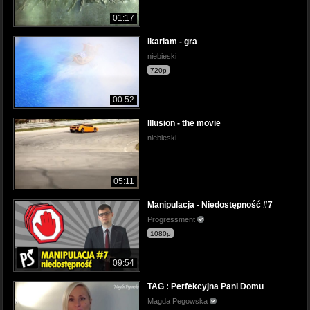
01:17
Ikariam - gra
niebieski
720p
00:52
Illusion - the movie
niebieski
05:11
Manipulacja - Niedostępność #7
Progressment
1080p
09:54
TAG : Perfekcyjna Pani Domu
Magda Pegowska