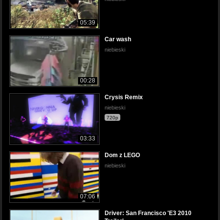
05:39
Car wash
niebieski
00:28
Crysis Remix
niebieski
720p
03:33
Dom z LEGO
niebieski
07:06
Driver: San Francisco 'E3 2010