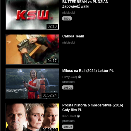
BUTTERBEAN vs PUDZIAN
Zapowiedź walki
niebieski
480p
02:10
Calibra Team
niebieski
04:17
Miłość na Bali (2024) Lektor PL
Filmy Akcji
premium
1080p
01:52:24
Prosta historia o morderstwie (2016)
Cały film PL
KinoSwiat
premium
1080p
01:25:29