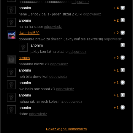
aaaaaaaaauuuuuuuuuuuuuuuu
odpowiedz
anonim
+ 4
hehe 1 shot 2 balls - jeden strzał 2 kulki
odpowiedz
anonim
+ 2
ha ha ha super
odpowiedz
dwardcki520
+ 2
doooobre!brawo za śmiech (jakby koń sie zakrztusił)
odpowiedz
anonim
jakby kon lał na blache
odpowiedz
heroes
+ 2
hahahha niezle xD
odpowiedz
anonim
+ 1
heh bilardowy koń
odpowiedz
anonim
+ 1
two balls one shoot xD
odpowiedz
anonim
+ 1
hahaa jaki śmiech koleś ma
odpowiedz
anonim
+ 1
dobre
odpowiedz
Pokaż więcej komentarzy