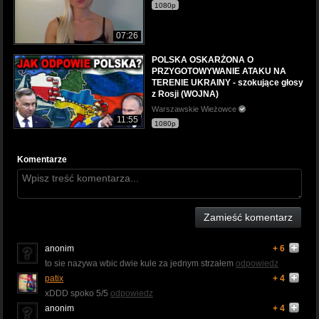
1080p
07:26
POLSKA OSKARŻONA O
PRZYGOTOWYWANIE ATAKU NA
TERENIE UKRAINY - szokujące głosy
z Rosji (WOJNA)
Warszawskie Wieżowce
11:55
1080p
Komentarze
Zamieść komentarz
anonim
+ 6
to sie nazywa wbic dwie kule za jednym strzałem
odpowiedz
patix
+ 4
xDDD spoko 5/5
odpowiedz
anonim
+ 4