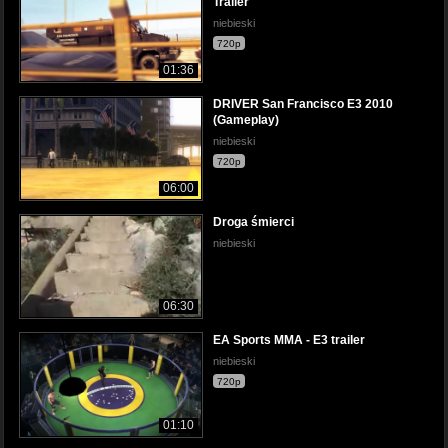
Trailer'
niebieski
720p
01:36
DRIVER San Francisco E3 2010
(Gameplay)
niebieski
720p
06:00
Droga śmierci
niebieski
06:30
EA Sports MMA - E3 trailer
niebieski
720p
01:10