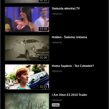
02:31
Gwiazda włoskiej TV
niebieski
03:08
Holden - Świetna reklama
niebieski
01:00
Homo Sapiens - Też Człowiek?
niebieski
11:01
I Am Alive E3 2010 Trailer
niebieski
720p