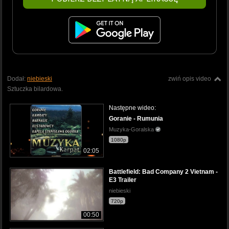
Dodał:
niebieski
zwiń opis video
Sztuczka bilardowa.
Następne wideo:
Goranie - Rumunia
Muzyka-Goralska
1080p
02:05
Battlefield: Bad Company 2 Vietnam -
E3 Trailer
niebieski
720p
00:50