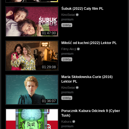
Śubuk (2022) Cały film PL
KinoSwiat
premium
1080p
01:47:00
Miłość od kuchni (2022) Lektor PL
Filmy Akcji
premium
1080p
01:29:08
Maria Skłodowska-Curie (2016)
Lektor PL
KinoSwiat
premium
1080p
01:36:07
Porucznik Kabura Odcinek 9 (Cyber
Tusk)
Kabura
premium