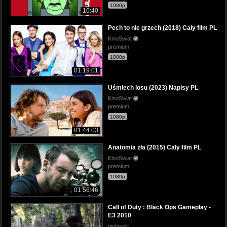
1080p
10:40
Pech to nie grzech (2018) Cały film PL
KinoSwiat
premium
1080p
01:19:01
Uśmiech losu (2023) Napisy PL
KinoSwiat
premium
1080p
01:44:03
Anatomia zła (2015) Cały film PL
KinoSwiat
premium
1080p
01:56:46
Call of Duty : Black Ops Gameplay -
E3 2010
niebieski