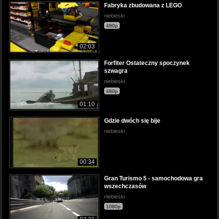
Fabryka zbudowana z LEGO
niebieski
480p
02:03
Forfiter Ostateczny spoczynek
szwagra
niebieski
480p
01:10
Gdzie dwóch się bije
niebieski
00:34
Gran Turismo 5 - samochodowa gra
wszechczasów
niebieski
1080p