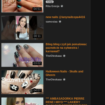
720p
Rita Grecja
04:51
new nails @lanynailsspa4416
samosiaa
00:11
Bling bling czyli jak pomalowac
paznokcie na sylwestra /
karnawał?
TheOleskaaa
03:02
Halloween Nails - Skulls and
Ghosts
TheOleskaaa
04:07
*** AMBASADORKA PIERRE
RENE I MIYO *** LAKIERY