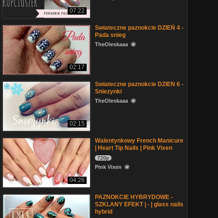
07:22
Swiateczne paznokcie DZIEŃ 4 -
Pada snieg
TheOleskaaa
02:17
Swiateczne paznokcie DZIEN 6 -
Sniezynki
TheOleskaaa
02:15
Walentynkowy French Manicure
| Heart Tip Nails | Pink Vixen
720p
Pink Vixen
04:26
PAZNOKCIE HYBRYDOWE -
SZKLANY EFEKT | - | glass nails
hybrid