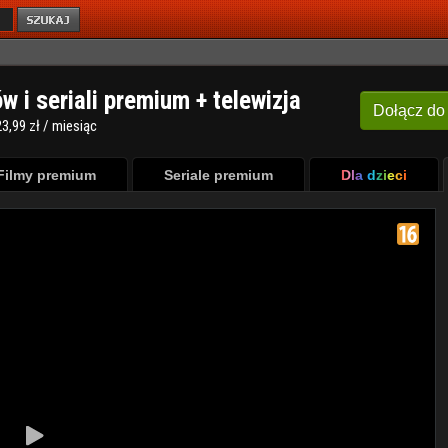
ów i seriali premium + telewizja
Dołącz
do
3,99 zł / miesiąc
Filmy premium
Seriale premium
Dla dzieci