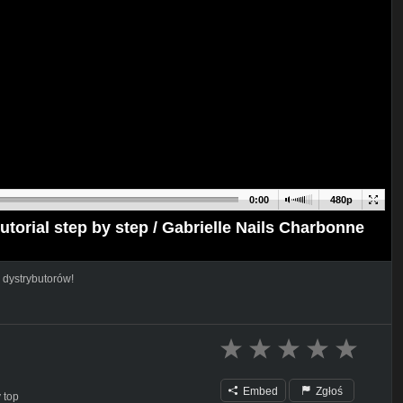
0:00
480p
tutorial step by step / Gabrielle Nails Charbonne
 dystrybutorów!
Embed
Zgłoś
 top