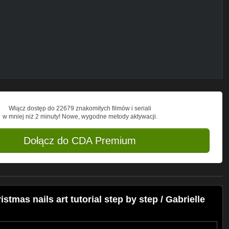
ial
Włącz dostęp do 22679 znakomitych filmów i seriali
w mniej niż 2 minuty! Nowe, wygodne metody aktywacji.
Dołącz do CDA Premium
tmas nails art tutorial step by step / Gabrielle