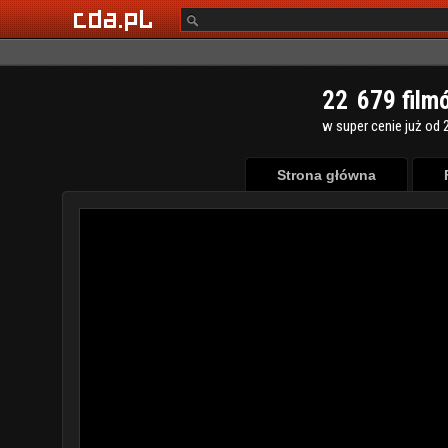
2
2
6
7
9
film
w super cenie już od 2
Strona główna