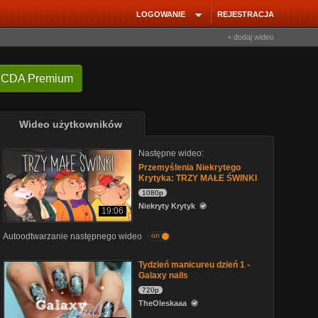
LOGOWANIE
REJESTRACJA
+ dodaj wideo
 CDA Premium
Wideo użytkowników
Następne wideo:
Przemyślenia Niekrytego
Krytyka: TRZY MAŁE ŚWINKI
1080p
Niekryty Krytyk
19:06
Autoodtwarzanie następnego wideo
on
Tydzień manicureu dzień 1 -
Galaxy nails
720p
TheOleskaaa