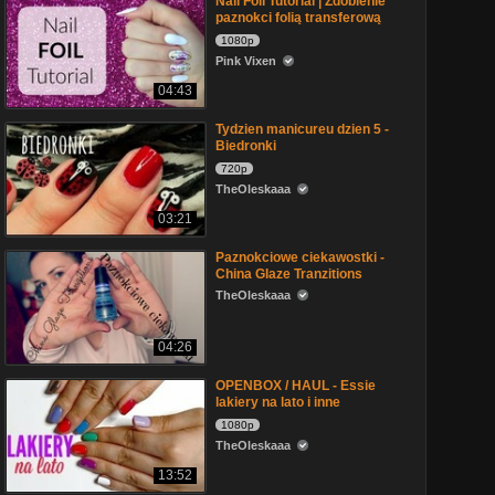
Nail Foil Tutorial | Zdobienie
paznokci folią transferową
1080p
Pink Vixen
04:43
Tydzien manicureu dzien 5 -
Biedronki
720p
TheOleskaaa
03:21
Paznokciowe ciekawostki -
China Glaze Tranzitions
TheOleskaaa
04:26
OPENBOX / HAUL - Essie
lakiery na lato i inne
1080p
TheOleskaaa
13:52