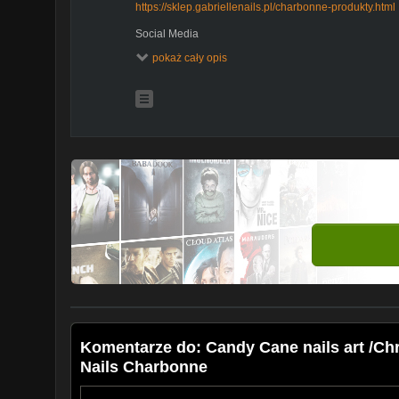
https://sklep.gabriellenails.pl/charbonne-produkty.html
Social Media
Fanpage:
https://www.facebook.com/lakieryipaznokcie/
pokaż cały opis
Insta:
https://www.instagram.com/nailsrevolutions_offic
Napisz do mnie: alicjafik@tlen.pl
Komentarze do: Candy Cane nails art /Chris
Nails Charbonne