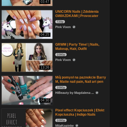
03:47
UNICORN Nails | Zdobienia
GWIAZDKAMI | Provocater
720p
Pink Vixen
04:25
GRWM | Party Time! | Nails,
Makeup, Hair, Outfit
1080p
Pink Vixen
13:26
Mój pomysł na paznokcie Barry
M, Matte nail pain, Nail art pen
1080p
HiBeauty by Magdalena ...
04:30
Pixel effect Kopciuszek | Efekt
Kopciuszka | Indigo Nails
1080p
MilaKopinke