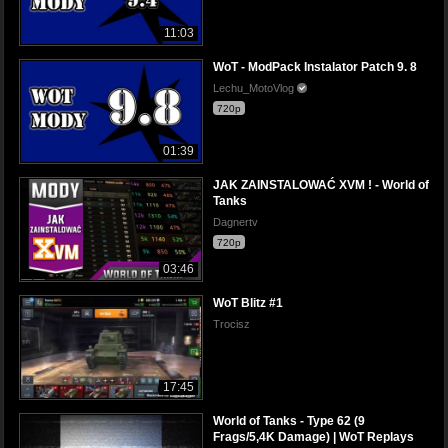
11:03
WoT - ModPack Instalator Patch 9. 8
Lechu_MotoVlog
720p
01:39
JAK ZAINSTALOWAĆ XVM ! - World of
Tanks
Dagnertv
720p
03:46
WoT Blitz #1
Trocisz
17:45
World of Tanks - Type 62 (9
Frags/5,4K Damage) | WoT Replays