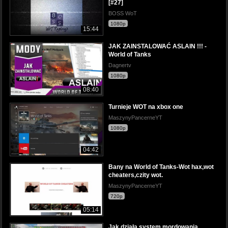
[#27]
BOSS WoT
1080p
15:44
JAK ZAINSTALOWAĆ ASLAIN !!! -
World of Tanks
Dagnertv
1080p
08:40
Turnieje WOT na xbox one
MaszynyPancerneYT
1080p
04:42
Bany na World of Tanks-Wot hax,wot
cheaters,czity wot.
MaszynyPancerneYT
720p
05:14
Jak działa system mordowania