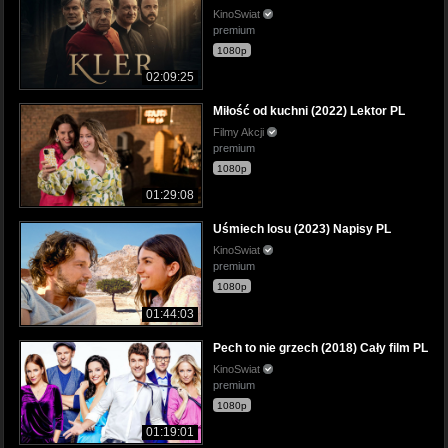
KinoSwiat
premium
1080p
02:09:25
Miłość od kuchni (2022) Lektor PL
Filmy Akcji
premium
1080p
01:29:08
Uśmiech losu (2023) Napisy PL
KinoSwiat
premium
1080p
01:44:03
Pech to nie grzech (2018) Cały film PL
KinoSwiat
premium
1080p
01:19:01