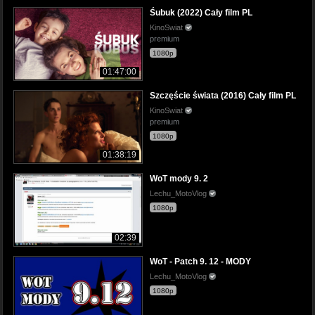
Śubuk (2022) Cały film PL
KinoSwiat
premium
1080p
01:47:00
Szczęście świata (2016) Cały film PL
KinoSwiat
premium
1080p
01:38:19
WoT mody 9. 2
Lechu_MotoVlog
1080p
02:39
WoT - Patch 9. 12 - MODY
Lechu_MotoVlog
1080p