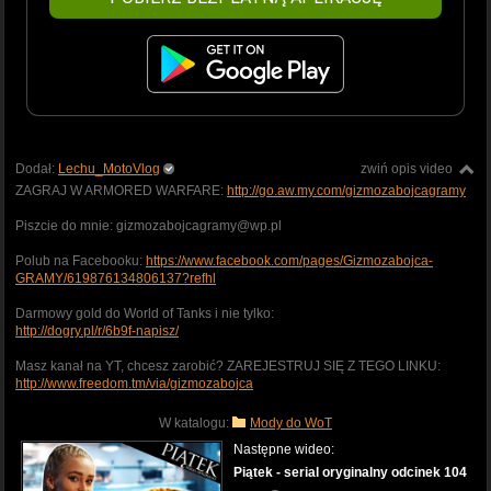
Dodał:
Lechu_MotoVlog
zwiń opis video
ZAGRAJ W ARMORED WARFARE:
http://go.aw.my.com/gizmozabojcagramy
Piszcie do mnie: gizmozabojcagramy@wp.pl
Polub na Facebooku:
https://www.facebook.com/pages/Gizmozabojca-
GRAMY/619876134806137?refhl
Darmowy gold do World of Tanks i nie tylko:
http://dogry.pl/r/6b9f-napisz/
Masz kanał na YT, chcesz zarobić? ZAREJESTRUJ SIĘ Z TEGO LINKU:
http://www.freedom.tm/via/gizmozabojca
W katalogu:
Mody do WoT
Następne wideo:
Piątek - serial oryginalny odcinek 104