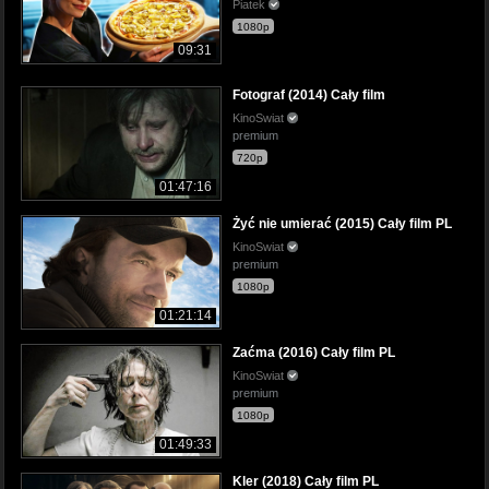
Piatek
1080p
09:31
Fotograf (2014) Cały film
KinoSwiat
premium
720p
01:47:16
Żyć nie umierać (2015) Cały film PL
KinoSwiat
premium
1080p
01:21:14
Zaćma (2016) Cały film PL
KinoSwiat
premium
1080p
01:49:33
Kler (2018) Cały film PL