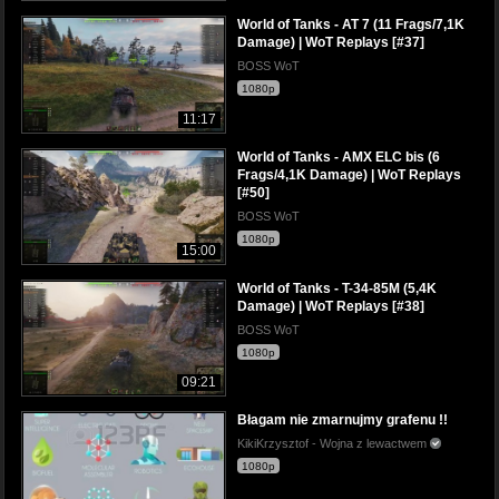
World of Tanks - AT 7 (11 Frags/7,1K
Damage) | WoT Replays [#37]
BOSS WoT
1080p
11:17
World of Tanks - AMX ELC bis (6
Frags/4,1K Damage) | WoT Replays
[#50]
BOSS WoT
1080p
15:00
World of Tanks - T-34-85M (5,4K
Damage) | WoT Replays [#38]
BOSS WoT
1080p
09:21
Błagam nie zmarnujmy grafenu !!
KikiKrzysztof - Wojna z lewactwem
1080p