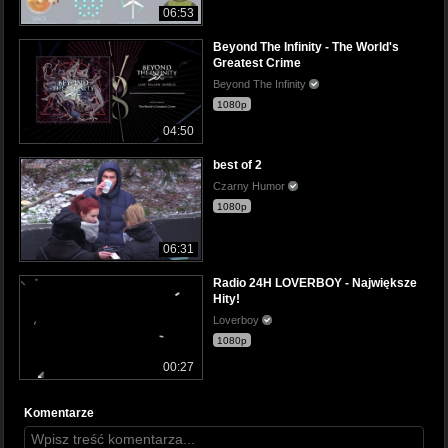
06:53
Beyond The Infinity - The World's
Greatest Crime
Beyond The Infinity
1080p
04:50
best of 2
Czarny Humor
1080p
06:31
Radio 24H LOVERBOY - Największe
Hity!
Loverboy
1080p
00:27
Komentarze