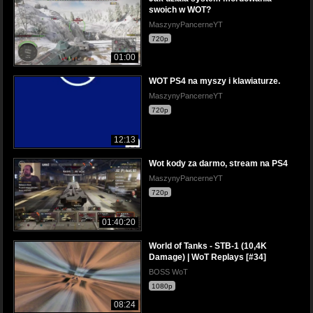
swoich w WOT?
MaszynyPancerneYT
720p
01:00
WOT PS4 na myszy i klawiaturze.
MaszynyPancerneYT
720p
12:13
Wot kody za darmo, stream na PS4
MaszynyPancerneYT
720p
01:40:20
World of Tanks - STB-1 (10,4K
Damage) | WoT Replays [#34]
BOSS WoT
1080p
08:24