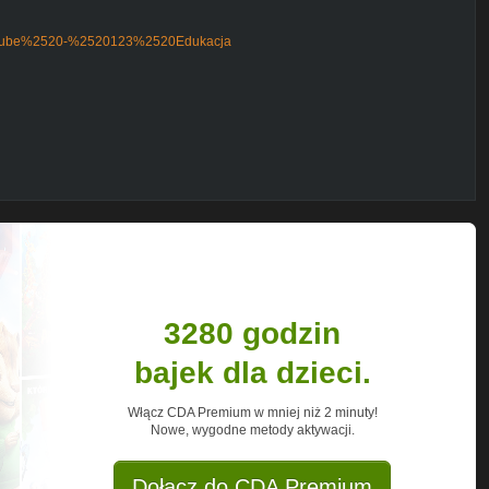
uTube%2520-%2520123%2520Edukacja
 zawodach. Niektóre pewnie już znacie
ecie. Pan doktor ma specjalny przyrząd do
aczycie jak wygląda praca sprzedawcy i
lejny odcinek bajki edukacyjnej dla
ednocześnie
cyjnej:
RL017234YzlxDCSEEQqKScid
channel/UCNnoukU8JA29iJzJqlfhT5A?
e
3280 godzin
bajek dla dzieci.
Włącz CDA Premium w mniej niż 2 minuty!
Nowe, wygodne metody aktywacji.
Dołącz do CDA Premium