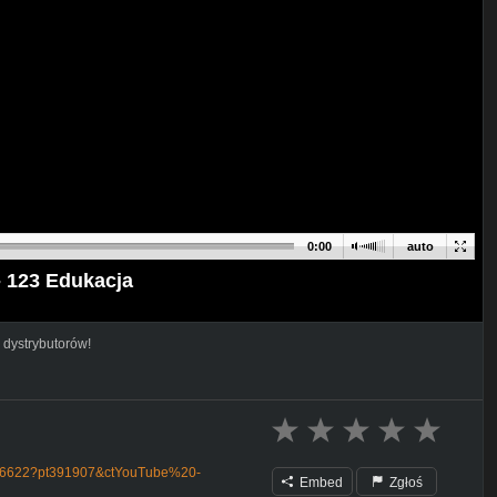
0:00
auto
- 123 Edukacja
 dystrybutorów!
89006622?pt391907&ctYouTube%20-
Embed
Zgłoś