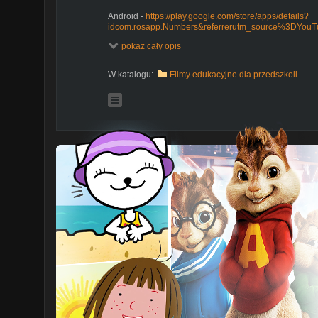
Android -
https://play.google.com/store/apps/details?
idcom.rosapp.Numbers&referrerutm_source%3DYo
pokaż cały opis
Dziś kochane dzieci przybliżymy wam pracę w różnych
albo znacie kogoś, kto je wykonuje.
Na przykład lekarz, u którego nie raz byliście w gabin
W katalogu:
Filmy edukacyjne dla przedszkoli
badania. Czy wiesz jak się ten przyrząd nazywa? Zob
czym zajmuje się programista. Poznajemy zawody to ko
najmłodszych. Kolorowa animacja, która uczy i bawi j
Koniecznie zobacz więcej naszych filmów z serii eduka
https://www.youtube.com/playlist?listPLnPIFTp_C
Subskrybujcie nasz kanał:
https://www.youtube.com/
sub_confirmation1
#123edukacja #bajkaozawodach #bajeczkiedukacyjn