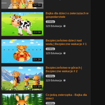
02:50
Bajka dla dzieci o zwierzętach w
gospodarstwie
1080p
123 Edukacja
03:08
Bezpieczeństwo dzieci nad
wodą | Bezpieczne wakacje # 1
1080p
123 Edukacja
03:28
Bezpieczeństwo w górach |
Bezpieczne wakacje # 2
1080p
123 Edukacja
03:39
Co jedzą zwierzątka - Bajka dla
dzieci
1080p