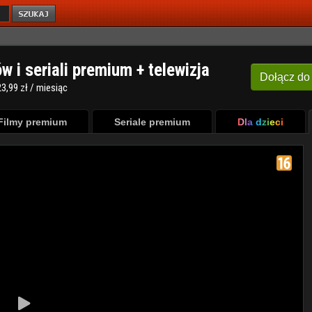
ów i seriali premium + telewizja
Dołącz
do
3,99 zł / miesiąc
Filmy premium
Seriale premium
Dla dzieci