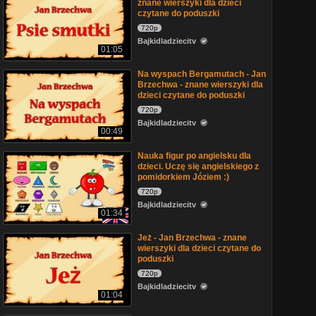
znane wierszyki dla dzieci
czytane do poduszki
720p
Bajkidladziecitv
01:05
Na wyspach Bergamutach - Jan
Brzechwa - znane wierszyki dla
dzieci czytane do poduszki
720p
Bajkidladziecitv
00:49
Nauka figur po angielsku dla
dzieci. Uczę się angielskiego z
pomidorkiem Józiem :)
720p
Bajkidladziecitv
01:34
Jeż - Jan Brzechwa - znane
wierszyki dla dzieci czytane do
poduszki
720p
Bajkidladziecitv
01:04