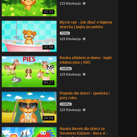
123 Edukacja
02:51
Mycie rąk - Jak dbać o higienę
dziecka | bajka po polsku
720p
123 Edukacja
02:08
Nauka alfabetu w domu - bajki
edukacyjna | ABC
1080p
123 Edukacja
05:27
Pogoda dla dzieci - zjawiska i
pory roku
1080p
123 Edukacja
04:04
Nauka literek dla dzieci ze
Smokiem Edziem - litera A -