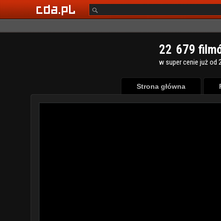
2
2
6
7
9
film
w super cenie już od 2
Strona główna