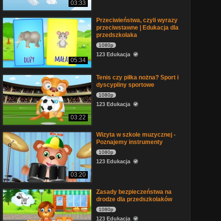
03:33
Przeciwieństwa, czyli wyrazy
przeciwstawne | Edukacja dla
przedszkolaka
1080p
123 Edukacja
05:34
Tenis czy piłka nożna? Sport i
dyscypliny sportowe
1080p
123 Edukacja
03:22
Wizyta w szkole muzycznej -
Poznajemy instrumenty
1080p
123 Edukacja
03:20
Zasady bezpieczeństwa na
drodze dla przedszkolaków
1080p
123 Edukacja