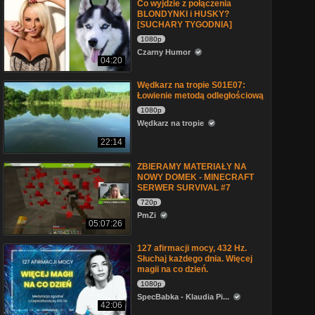
Co wyjdzie z połączenia
BLONDYNKI i HUSKY?
[SUCHARY TYGODNIA]
1080p
Czarny Humor
04:20
Wędkarz na tropie S01E07:
Łowienie metodą odległościową
1080p
Wędkarz na tropie
22:14
ZBIERAMY MATERIAŁY NA
NOWY DOMEK - MINECRAFT
SERWER SURVIVAL #7
720p
PmZi
05:07:26
127 afirmacji mocy, 432 Hz.
Słuchaj każdego dnia. Więcej
magii na co dzień.
1080p
SpecBabka - Klaudia Pi...
42:06