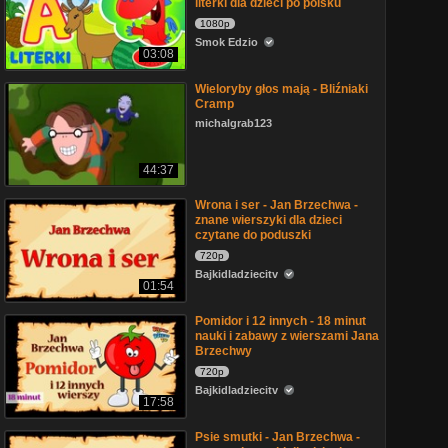
literki dla dzieci po polsku
1080p
Smok Edzio
03:08
Wieloryby głos mają - Bliźniaki
Cramp
michalgrab123
44:37
Wrona i ser - Jan Brzechwa -
znane wierszyki dla dzieci
czytane do poduszki
720p
Bajkidladziecitv
01:54
Pomidor i 12 innych - 18 minut
nauki i zabawy z wierszami Jana
Brzechwy
720p
Bajkidladziecitv
17:58
Psie smutki - Jan Brzechwa -