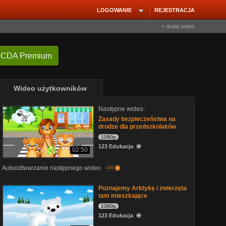
LOGOWANIE
REJESTRACJA
+ dodaj wideo
 CDA Premium
Wideo użytkowników
Następne wideo:
Zasady bezpieczeństwa na
drodze dla przedszkolaków
1080p
123 Edukacja
02:50
Autoodtwarzanie następnego wideo
on
Poznajemy Arktykę i zwierzęta
tam mieszkające
1080p
123 Edukacja