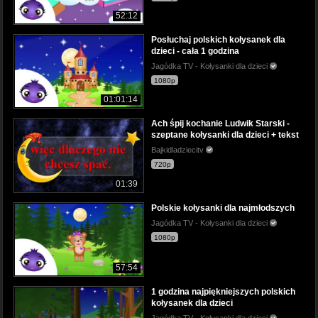
52:12
Posłuchaj polskich kołysanek dla
dzieci - cała 1 godzina
Jagódka TV - Kołysanki dla dzieci
1080p
01:01:14
Ach śpij kochanie Ludwik Starski -
szeptane kołysanki dla dzieci + tekst
Bajkidladziecitv
720p
01:39
Polskie kołysanki dla najmłodszych
Jagódka TV - Kołysanki dla dzieci
1080p
57:54
1 godzina najpiękniejszych polskich
kołysanek dla dzieci
Jagódka TV - Kołysanki dla dzieci