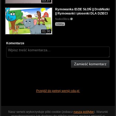
03:37
Rymowanka IDZIE SŁOŃ || DrobNutki
|| Rymowanki i piosenki DLA DZIECI
NutkoSfera
1080p
01:30
Komentarze
Zamieść komentarz
Przejdź do pełnej wersji cda.pl
Nasz serwis wykorzystuje pliki cookie (zobacz
naszą politykę
). Warunki