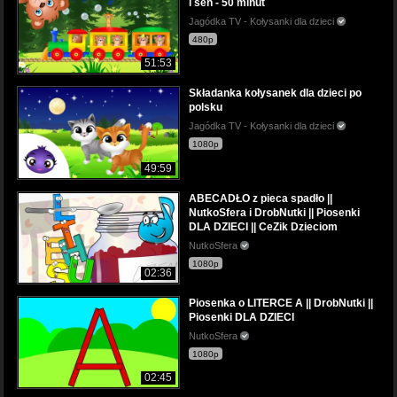
i sen - 50 minut
Jagódka TV - Kołysanki dla dzieci
480p
51:53
Składanka kołysanek dla dzieci po
polsku
Jagódka TV - Kołysanki dla dzieci
1080p
49:59
ABECADŁO z pieca spadło ||
NutkoSfera i DrobNutki || Piosenki
DLA DZIECI || CeZik Dzieciom
NutkoSfera
1080p
02:36
Piosenka o LITERCE A || DrobNutki ||
Piosenki DLA DZIECI
NutkoSfera
1080p
02:45