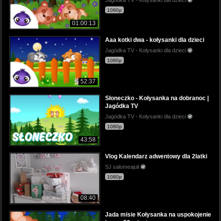
1080p
01:00:13
Aaa kotki dwa - kołysanki dla dzieci
Jagódka TV - Kołysanki dla dzieci
1080p
52:37
Słoneczko - Kołysanka na dobranoc |
Jagódka TV
Jagódka TV - Kołysanki dla dzieci
1080p
43:58
Vlog Kalendarz adwentowy dla 2latki
SJ salomeajuli
1080p
08:40
Jada misie Kołysanka na uspokojenie