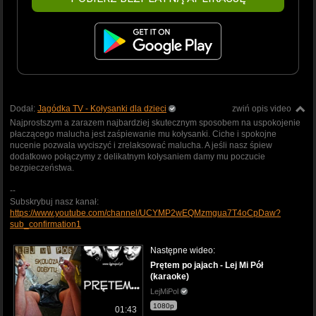
Dodał:
Jagódka TV - Kołysanki dla dzieci
zwiń opis video
Najprostszym a zarazem najbardziej skutecznym sposobem na uspokojenie
płaczącego malucha jest zaśpiewanie mu kołysanki. Ciche i spokojne
nucenie pozwala wyciszyć i zrelaksować malucha. A jeśli nasz śpiew
dodatkowo połączymy z delikatnym kołysaniem damy mu poczucie
bezpieczeństwa.
--
Subskrybuj nasz kanał:
https://www.youtube.com/channel/UCYMP2wEQMzmgua7T4oCpDaw?
sub_confirmation1
Następne wideo:
Prętem po jajach - Lej Mi Pół
(karaoke)
LejMiPol
1080p
01:43