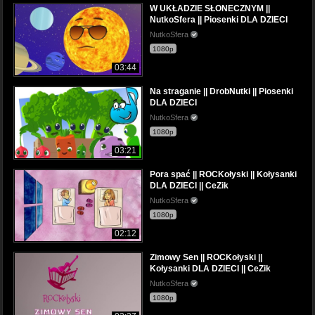
W UKŁADZIE SŁONECZNYM ||
NutkoSfera || Piosenki DLA DZIECI
NutkoSfera
1080p
03:44
Na straganie || DrobNutki || Piosenki
DLA DZIECI
NutkoSfera
1080p
03:21
Pora spać || ROCKołyski || Kołysanki
DLA DZIECI || CeZik
NutkoSfera
1080p
02:12
Zimowy Sen || ROCKołyski ||
Kołysanki DLA DZIECI || CeZik
NutkoSfera
1080p