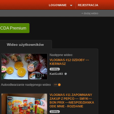
LOGOWANIE
REJESTRACJA
+ dodaj wideo
 CDA Premium
Wideo użytkowników
Następne wideo:
VLOGMAS #12 OZDOBY ~~
KIERMASZ
1080p
KatiGol83
12:24
Autoodtwarzanie następnego wideo
on
VLOGMAS #11 ZAPOMNIANY
ZAKUP Z PEPCO ~~ SMYK~~
BON PRIX ~~NIESPODZIANKA
ODE MNIE - ROZDANIE
1080p