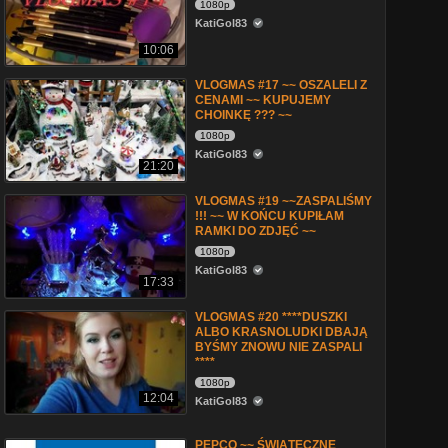
1080p
KatiGol83
10:06
VLOGMAS #17 ~~ OSZALELI Z
CENAMI ~~ KUPUJEMY
CHOINKĘ ??? ~~
1080p
KatiGol83
21:20
VLOGMAS #19 ~~ZASPALIŚMY
!!! ~~ W KOŃCU KUPIŁAM
RAMKI DO ZDJĘĆ ~~
1080p
KatiGol83
17:33
VLOGMAS #20 ****DUSZKI
ALBO KRASNOLUDKI DBAJĄ
BYŚMY ZNOWU NIE ZASPALI
****
1080p
12:04
KatiGol83
PEPCO ~~ ŚWIĄTECZNE