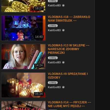
1080p
KatiGol83
18:27
VLOGMAS #18 ~~ ZABRAKŁO
NAM ŚWIATEŁEK ~~
1080p
KatiGol83
14:40
VLOGMAS #13 W SKLEPIE ~~
NARESZCIE ZDOBIMY
PIERNICZKI
1080p
KatiGol83
14:24
VLOGMAS #9 SPRZĄTANIE I
OZDOBY
1080p
KatiGol83
06:34
VLOGMAS #14 ~~ FRYZJER ~~
NIE LUBIĘ MYĆ PĘDZLI ~~