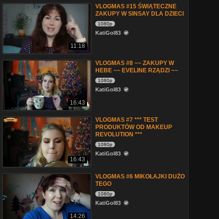
VLOGMAS #15 ŚWIĄTECZNE
ZAKUPY W SINSAY DLA DZIECI
1080p
KatiGol83
11:18
VLOGMAS #8 ~~ ZAKUPY W
HEBE ~~ EVELINE RZĄDZI ~~
1080p
KatiGol83
16:43
VLOGMAS #7 *** TEST
PRODUKTÓW OD MAKEUP
REVOLUTION ***
1080p
KatiGol83
16:43
VLOGMAS #6 MIKOŁAJKI DUŻO
TEGO
1080p
KatiGol83
14:26