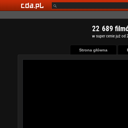
2
2
6
8
9
film
w super cenie już od 2
Strona główna