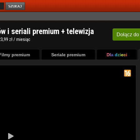
ów i seriali premium + telewizja
Dołącz
do
3,99 zł / miesiąc
Filmy premium
Seriale premium
Dla dzieci