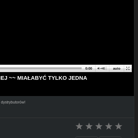
0:00
auto
EJ ~~ MIAŁABYĆ TYLKO JEDNA
 dystrybutorów!