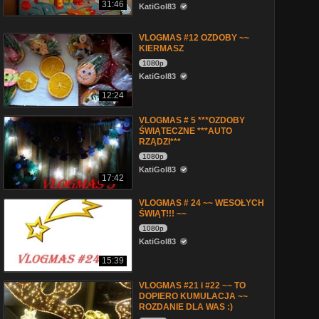
31:46
KatiGol83
VLOGMAS #12 OZDOBY ~~
KIERMASZ
1080p
KatiGol83
12:24
VLOGMAS # 5 ***OZDOBY
ŚWIĄTECZNE ***AUTO
RZĄDZI***
1080p
KatiGol83
17:42
VLOGMAS # 24 ~~ WESOŁYCH
ŚWIĄT!!! ~~
1080p
KatiGol83
15:39
VLOGMAS #21 i #22 ~~ TO
DOPIERO KUMULACJA ~~
ROZDANIE DLA WAS :)