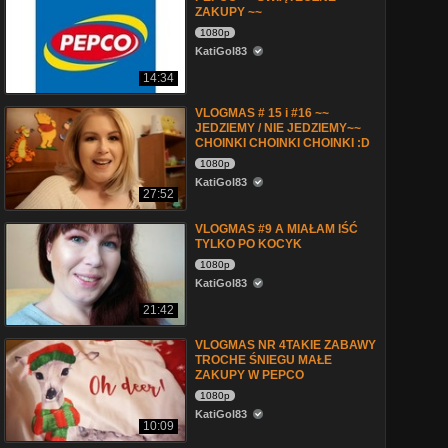
ZAKUPY ~~
1080p
KatiGol83
14:34
VLOGMAS # 15 i #16 ~~
JEDZIEMY / NIE JEDZIEMY~~
CHOINKI CHOINKI CHOINKI :D
1080p
KatiGol83
27:52
VLOGMAS #9 A MIAŁAM IŚĆ
TYLKO PO KOCYK
1080p
KatiGol83
21:42
VLOGMAS NR 4TAKIE ZABAWY
TROCHE ŚNIEGU MAŁE
ZAKUPY W PEPCO
1080p
KatiGol83
10:09