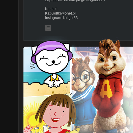
Kontakt:
KatiGol83@onet.pl
instagram: katigol83