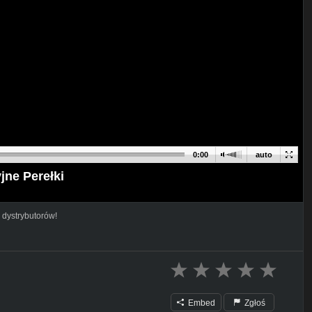
0:00
auto
ne Perełki
 dystrybutorów!
Embed
Zgłoś