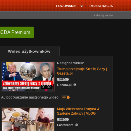
LOGOWANIE
REJESTRACJA
+ dodaj wideo
 CDA Premium
Wideo użytkowników
Następne wideo:
Trump przejmuje Strefę Gazy |
Gazeta.pl
1080p
Gazeta.pl
01:02
Autoodtwarzanie następnego wideo
on
Moja Wieczorna Rutyna &
Szalone Zakupy | VLOG
1080p
Lastdream