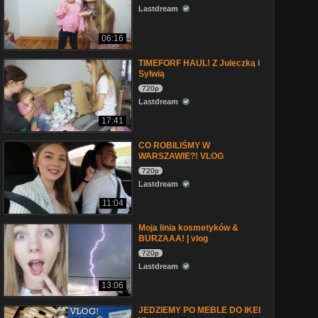
Lastdream
06:16
TIMEFORF HAUL! Z Juleczką i
Sylwią
720p
Lastdream
17:41
CO ROBILIŚMY W
WARSZAWIE?! VLOG
720p
Lastdream
11:04
Moja linia kosmetyków &
BURZAAA! | vlog
720p
Lastdream
13:06
JEDZIEMY PO MEBLE DO IKEI