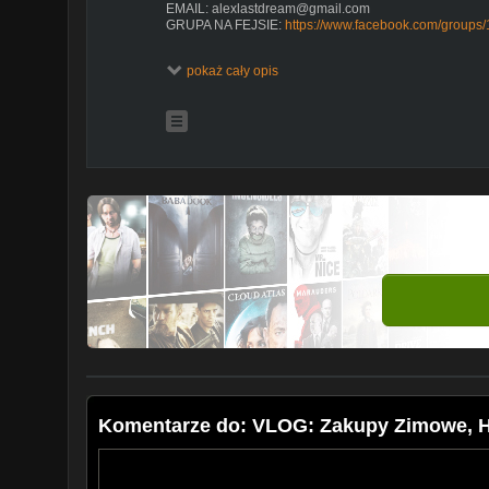
EMAIL: alexlastdream@gmail.com
GRUPA NA FEJSIE:
https://www.facebook.com/groups
Ten film jest sponsorowany przez Eveline Cosmetics.
pokaż cały opis
Wszystkie opinie są moje i szczere.
DO ZOBACZENIA W KOLEJNYM FILMIKU
Komentarze do: VLOG: Zakupy Zimowe, Ha