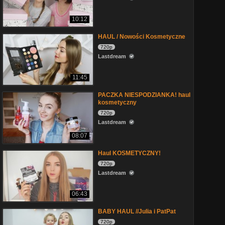
10:12
HAUL / Nowości Kosmetyczne
720p
Lastdream
11:45
PACZKA NIESPODZIANKA! haul
kosmetyczny
720p
Lastdream
08:07
Haul KOSMETYCZNY!
720p
Lastdream
06:43
BABY HAUL //Julia i PatPat
720p