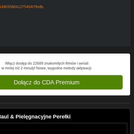
/1490358641275404/?frefts
Włącz dostęp do 22689 znakomitych filmów i seriali
w mniej niż 2 minuty! Nowe, wygodne metody aktywacji.
Dołącz do CDA Premium
ul & Pielęgnacyjne Perełki