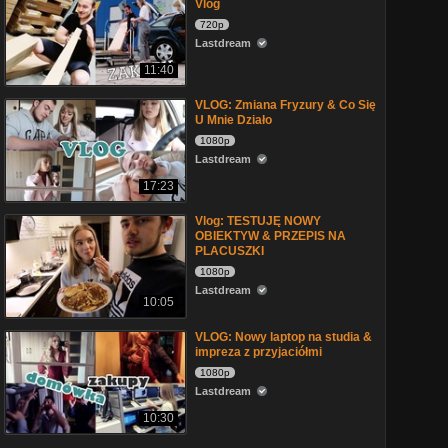
Vlog
720p
Lastdream
11:40
VLOG: Zmiana Fryzury & Co Się
U Mnie Działo
1080p
Lastdream
17:23
Vlog: TESTUJĘ NOWY
OBIEKTYW & PRZEPIS NA
PLACUSZKI
1080p
Lastdream
10:05
VLOG: Nowy laptop na studia &
impreza z przyjaciółmi
1080p
Lastdream
10:30