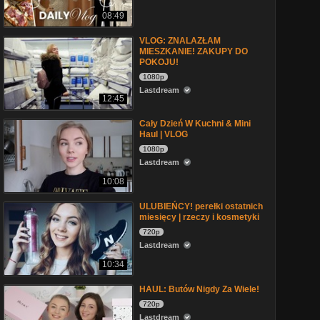
08:49
VLOG: ZNALAZŁAM
MIESZKANIE! ZAKUPY DO
POKOJU!
1080p
Lastdream
12:45
Cały Dzień W Kuchni & Mini
Haul | VLOG
1080p
Lastdream
10:08
ULUBIEŃCY! perełki ostatnich
miesięcy | rzeczy i kosmetyki
720p
Lastdream
10:34
HAUL: Butów Nigdy Za Wiele!
720p
Lastdream