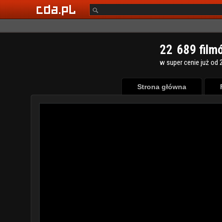
2
2
6
8
9
film
w super cenie już od 2
Strona główna