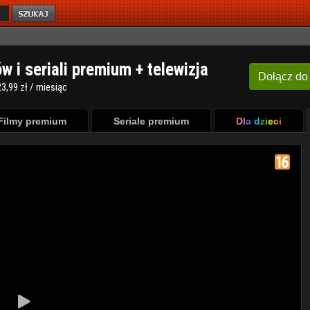
ów i seriali premium + telewizja
Dołącz
do
3,99 zł / miesiąc
Filmy premium
Seriale premium
Dla dzieci