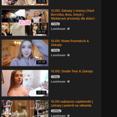
15:06
VLOG: Zakupy z mamą | Haul
Bershka, Ikea, Smyk |
Wybieram prezenty dla dzieci
720p
Lastdream
08:49
VLOG: Nowe Paznokcie &
Zakupy
720p
Lastdream
10:35
VLOG: Studio Tour & Zakupy
720p
Lastdream
10:35
VLOG najlepsze zapiekanki |
zakupy | powrót na siłownię
1080p
Lastdream