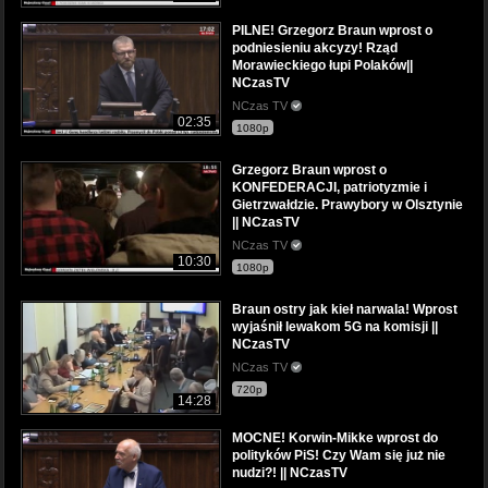
PILNE! Grzegorz Braun wprost o
podniesieniu akcyzy! Rząd
Morawieckiego łupi Polaków||
NCzasTV
NCzas TV
02:35
1080p
Grzegorz Braun wprost o
KONFEDERACJI, patriotyzmie i
Gietrzwałdzie. Prawybory w Olsztynie
|| NCzasTV
NCzas TV
10:30
1080p
Braun ostry jak kieł narwala! Wprost
wyjaśnił lewakom 5G na komisji ||
NCzasTV
NCzas TV
720p
14:28
MOCNE! Korwin-Mikke wprost do
polityków PiS! Czy Wam się już nie
nudzi?! || NCzasTV