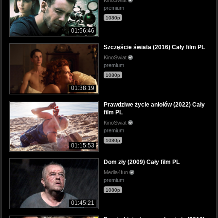
premium
1080p
01:56:46
Szczęście świata (2016) Cały film PL
KinoSwiat
premium
1080p
01:38:19
Prawdziwe życie aniołów (2022) Cały
film PL
KinoSwiat
premium
1080p
01:15:53
Dom zły (2009) Cały film PL
Media4fun
premium
1080p
01:45:21