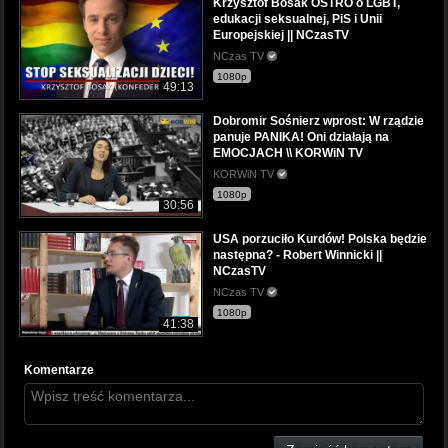
Krzysztof Bosak OSTRO o LGBT,
edukacji seksualnej, PiS i Unii
Europejskiej || NCzasTV
NCzas TV
1080p
49:13
Dobromir Sośnierz wprost: W rządzie
panuje PANIKA! Oni działają na
EMOCJACH \\ KORWiN TV
KORWiN TV
1080p
30:56
USA porzuciło Kurdów! Polska będzie
następna? - Robert Winnicki ||
NCzasTV
NCzas TV
1080p
41:38
Komentarze