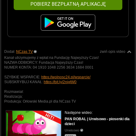
POBIERZ BEZPŁATNĄ APLIKACJĘ
Dodał:
NCzas TV
zwiń opis video
Kanał utrzymujemy z wpłat na Fundację Najwyższy Czas!
NAZWA ODBIORCY: Fundacja Najwyższy Czas!
NUMER KONTA: 04 1910 1048 2256 3634 1684 0001
SZYBKIE WSPARCIE:
https://wolnosc24.pl/wsparcie/
SUBSKRYBUJ KANAŁ:
https://bit.ly/2nigtW0
Rozmawiał:
Realizacja:
Produkcja: Orłowski Media.pl dla NCzas TV
Następne wideo:
PAN ROBAL | Urwisowo - piosenki dla
dzieci
Urwisowo