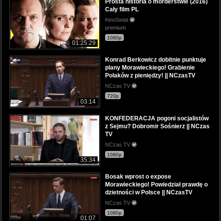
Prosta historia o morderstwie (2016)
Cały film PL
KinoSwiat
premium
1080p
01:25:29
Konrad Berkowicz dobitnie punktuje
plany Morawieckiego! Grabienie
Polaków z pieniędzy! || NCzasTV
NCzas TV
720p
03:14
KONFEDERACJA pogoni socjalistów
z Sejmu? Dobromir Sośnierz || NCzas
TV
NCzas TV
1080p
35:34
Bosak wprost o expose
Morawieckiego! Powiedział prawdę o
dzietności w Polsce || NCzasTV
NCzas TV
1080p
01:07