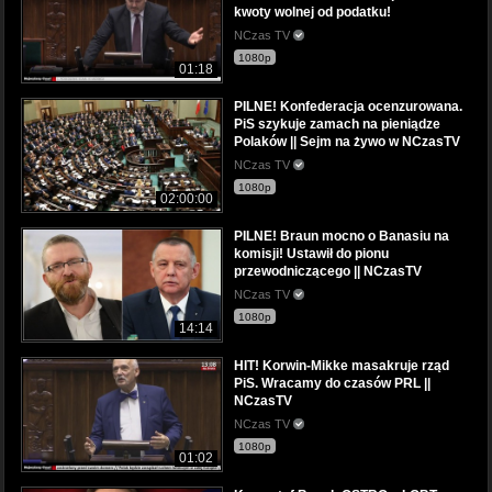
kwoty wolnej od podatku!
NCzas TV
1080p
01:18
PILNE! Konfederacja ocenzurowana.
PiS szykuje zamach na pieniądze
Polaków || Sejm na żywo w NCzasTV
NCzas TV
1080p
02:00:00
PILNE! Braun mocno o Banasiu na
komisji! Ustawił do pionu
przewodniczącego || NCzasTV
NCzas TV
1080p
14:14
HIT! Korwin-Mikke masakruje rząd
PiS. Wracamy do czasów PRL ||
NCzasTV
NCzas TV
1080p
01:02