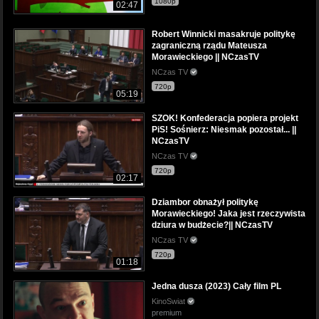
1080p
02:47
Robert Winnicki masakruje politykę
zagraniczną rządu Mateusza
Morawieckiego || NCzasTV
NCzas TV
720p
05:19
SZOK! Konfederacja popiera projekt
PiS! Sośnierz: Niesmak pozostał... ||
NCzasTV
NCzas TV
720p
02:17
Dziambor obnażył politykę
Morawieckiego! Jaka jest rzeczywista
dziura w budżecie?|| NCzasTV
NCzas TV
720p
01:18
Jedna dusza (2023) Cały film PL
KinoSwiat
premium