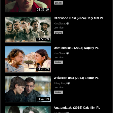
1080p
01:33:19
Czerwone maki (2024) Cały film PL
KinoSwiat
premium
1080p
01:58:09
Uśmiech losu (2023) Napisy PL
KinoSwiat
premium
1080p
01:44:03
W świetle dnia (2013) Lektor PL
Filmy Akcji
premium
1080p
01:47:19
Anatomia zła (2015) Cały film PL
KinoSwiat