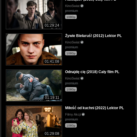
KinoSwiat
premium
1080p
01:29:24
Żywie Biełaruś! (2012) Lektor PL
KinoSwiat
premium
1080p
01:41:08
Odnajdę cię (2018) Cały film PL
KinoSwiat
premium
1080p
01:19:11
Miłość od kuchni (2022) Lektor PL
Filmy Akcji
premium
1080p
01:29:08