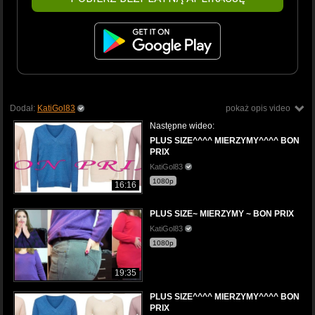
Dodał:
KatiGol83
pokaż opis video
Następne wideo:
PLUS SIZE^^^^ MIERZYMY^^^^ BON
PRIX
KatiGol83
1080p
16:16
PLUS SIZE~ MIERZYMY ~ BON PRIX
KatiGol83
1080p
19:35
PLUS SIZE^^^^ MIERZYMY^^^^ BON
PRIX