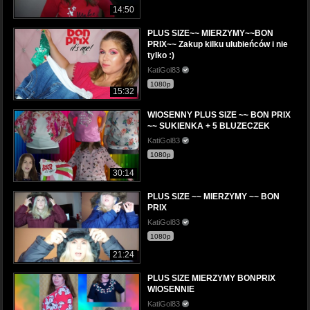
14:50
PLUS SIZE~~ MIERZYMY~~BON
PRIX~~ Zakup kilku ulubieńców i nie
tylko :)
KatiGol83
1080p
15:32
WIOSENNY PLUS SIZE ~~ BON PRIX
~~ SUKIENKA + 5 BLUZECZEK
KatiGol83
1080p
30:14
PLUS SIZE ~~ MIERZYMY ~~ BON
PRIX
KatiGol83
1080p
21:24
PLUS SIZE MIERZYMY BONPRIX
WIOSENNIE
KatiGol83