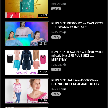
KatiGol83
1080p
17:09
PLUS SIZE MIERZYMY ~~ CAVARICCI
~~ UBRANIA FAJNE, ALE...
KatiGol83
1080p
23:33
BON PRIX:::: Swetrek w którym widac
mi cały biust??!! PLUS SIZE ::::
MIERZYMY
KatiGol83
1080p
20:32
PLUS SIZE HAULA~~ BONPRIX~~
BLUZKI Z KOLEKCJI MAITE KELLY
KatiGol83
1080p
16:30