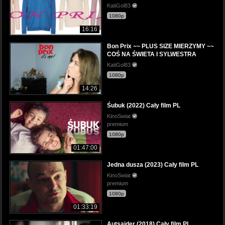
KatiGol83
1080p
16:16
Bon Prix ~~ PLUS SIZE MIERZYMY ~~
COŚ NA ŚWIETA I SYLWESTRA
KatiGol83
1080p
14:26
Śubuk (2022) Cały film PL
KinoSwiat
premium
1080p
01:47:00
Jedna dusza (2023) Cały film PL
KinoSwiat
premium
1080p
01:33:19
Autsajder (2018) Cały film PL