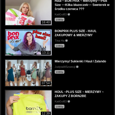
Haul ~ BON PRIX ~ Mierzymy~~Plus
Size ~~Kilka bluzeczek~~ Sweterek w
środku czerwca ???
KatiGol83
1080p
16:40
BONPRIX PLUS SIZE - HAUL
ZAKUPOWY & MIERZYMY
Tina Ha
1080p
13:11
Mierzymy/ Sukienki / Haul / Zalando
JudytaWSzwecji
1080p
07:54
HOUL ~PLUS SIZE ~ MIERZYMY ~
ZAKUPY Z BORN2BE
KatiGol83
1080p
12:39