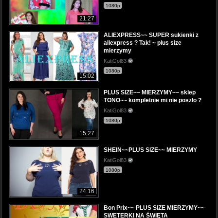
1080p
21:27
ALIEXPRESS~~ SUPER sukienki z
aliexpress ? Tak! ~ plus size
mierzymy
KatiGol83
1080p
15:02
PLUS SIZE~~ MIERZYMY~~ sklep
TONO~~ kompletnie mi nie poszło ?
KatiGol83
1080p
15:27
SHEIN~~PLUS SIZE~~ MIERZYMY
KatiGol83
1080p
24:16
Bon Prix~~ PLUS SIZE MIERZYMY~~
SWETERKI NA ŚWIĘTA