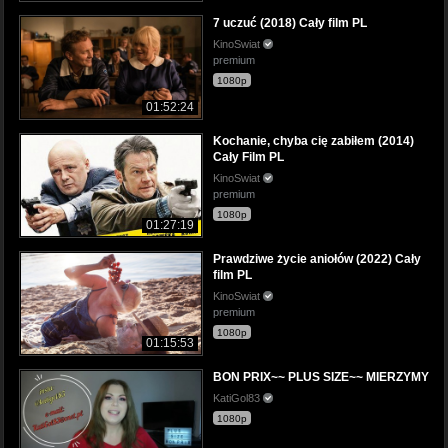
7 uczuć (2018) Cały film PL
KinoSwiat
premium
1080p
01:52:24
Kochanie, chyba cię zabiłem (2014)
Cały Film PL
KinoSwiat
premium
1080p
01:27:19
Prawdziwe życie aniołów (2022) Cały
film PL
KinoSwiat
premium
1080p
01:15:53
BON PRIX~~ PLUS SIZE~~ MIERZYMY
KatiGol83
1080p