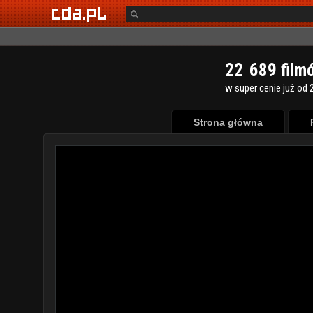
2
2
6
8
9
film
w super cenie już od 2
Strona główna