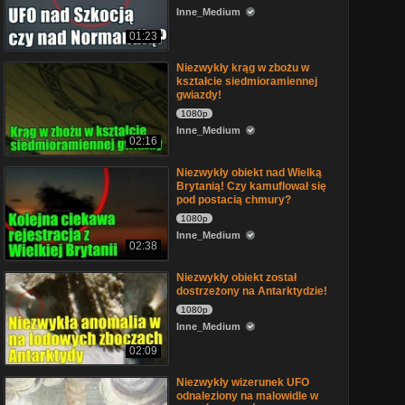
Inne_Medium
01:23
Niezwykły krąg w zbożu w
kształcie siedmioramiennej
gwiazdy!
1080p
Inne_Medium
02:16
Niezwykły obiekt nad Wielką
Brytanią! Czy kamuflował się
pod postacią chmury?
1080p
Inne_Medium
02:38
Niezwykły obiekt został
dostrzeżony na Antarktydzie!
1080p
Inne_Medium
02:09
Niezwykły wizerunek UFO
odnaleziony na malowidle w