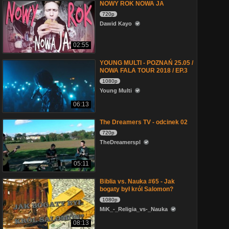
NOWY ROK NOWA JA
720p
Dawid Kayo
02:55
YOUNG MULTI - POZNAŃ 25.05 /
NOWA FALA TOUR 2018 / EP.3
1080p
Young Multi
06:13
The Dreamers TV - odcinek 02
720p
TheDreamerspl
05:11
Biblia vs. Nauka #65 - Jak
bogaty był król Salomon?
1080p
MiK_-_Religia_vs-_Nauka
08:13