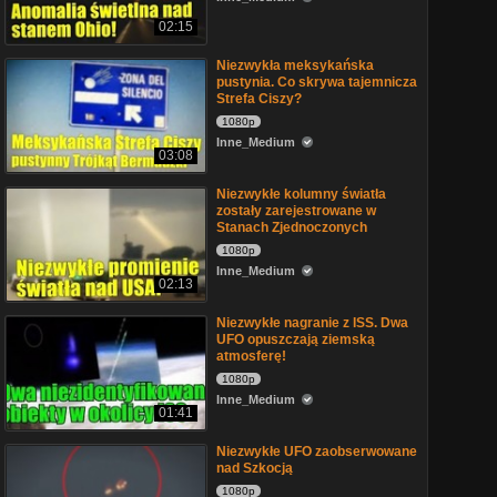
02:15
Niezwykła meksykańska
pustynia. Co skrywa tajemnicza
Strefa Ciszy?
1080p
Inne_Medium
03:08
Niezwykłe kolumny światła
zostały zarejestrowane w
Stanach Zjednoczonych
1080p
Inne_Medium
02:13
Niezwykłe nagranie z ISS. Dwa
UFO opuszczają ziemską
atmosferę!
1080p
Inne_Medium
01:41
Niezwykłe UFO zaobserwowane
nad Szkocją
1080p