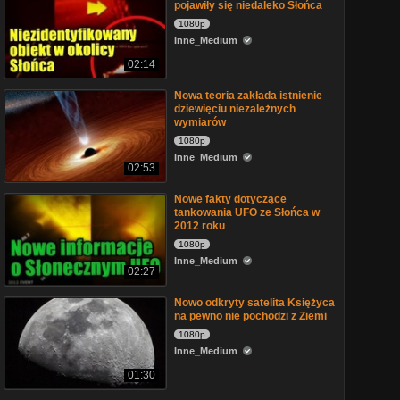
pojawiły się niedaleko Słońca
1080p
Inne_Medium
02:14
Nowa teoria zakłada istnienie
dziewięciu niezależnych
wymiarów
1080p
Inne_Medium
02:53
Nowe fakty dotyczące
tankowania UFO ze Słońca w
2012 roku
1080p
Inne_Medium
02:27
Nowo odkryty satelita Księżyca
na pewno nie pochodzi z Ziemi
1080p
Inne_Medium
01:30