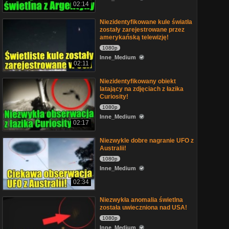
02:14
Niezidentyfikowane kule światła
zostały zarejestrowane przez
amerykańską telewizję!
1080p
Inne_Medium
02:11
Niezidentyfikowany obiekt
latający na zdjęciach z łazika
Curiosity!
1080p
Inne_Medium
02:17
Niezwykle dobre nagranie UFO z
Australii!
1080p
Inne_Medium
02:34
Niezwykła anomalia świetlna
została uwieczniona nad USA!
1080p
Inne_Medium