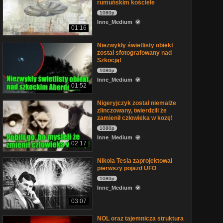
rumuńskim kościele
1080p
Inne_Medium
01:16
Niezwykły świetlisty obiekt
został sfotografowany nad
Szkocją!
1080p
Inne_Medium
01:52
Nigeryjczyk został niemalże
zlinczowany, twierdzili że
zamienił człowieka w kozę!
1080p
Inne_Medium
02:17
Nikola Tesla zaprojektował
pierwszy pojazd UFO
1080p
Inne_Medium
03:07
NOL oraz tajemnicza struktura