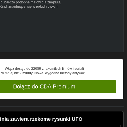
ało, bardzo podobne malowidła znajdują
Kindi znajdującej się w południowych
:::::::::::::::::::::::::
jaskinia-zawiera-rzekome-rysunki-ufo
:::::::::::::::::::::::::
ium/
eMediumYT/
Włącz dostęp do 22689 znakomitych filmów i seriali
::::::::::::::::::::::::
w mniej niż 2 minuty! Nowe, wygodne metody aktywacji.
Dołącz do CDA Premium
Unported license:
y-free/index.html?isrcUSUAN1500079
inia zawiera rzekome rysunki UFO