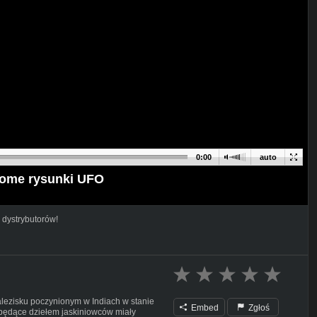
0:00
auto
ekome rysunki UFO
 dystrybutorów!
nalezisku poczynionym w Indiach w stanie
Embed
Zgłoś
 będące dziełem jaskiniowców miały