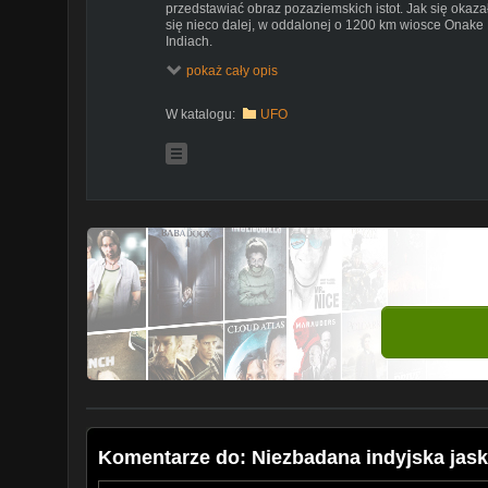
przedstawiać obraz pozaziemskich istot. Jak się okaz
się nieco dalej, w oddalonej o 1200 km wiosce Onake 
Indiach.
pokaż cały opis
::::::::::::::::::::::::::::::::::::::::::::::::::::::::::::::::::::::::::::::::::::::::::::::::::
LINKI DLA ZAINTERESOWANYCH:
W katalogu:
UFO
http://innemedium.pl/wiadomosc/niezbadana-indyjska-
::::::::::::::::::::::::::::::::::::::::::::::::::::::::::::::::::::::::::::::::::::::::::::::::::
SOCIAL MEDIA:
Facebook główny:
https://www.facebook.com/innemed
Facebook kontaktowy :
https://www.facebook.com/Inn
Twitter:
https://twitter.com/inneMedium
Snapchat:
https://www.snapchat.com/add/innemedium
::::::::::::::::::::::::::::::::::::::::::::::::::::::::::::::::::::::::::::::::::::::::::::::::::
MUZYKA:
Music by Kevin MacLeod.
Available under the Creative Commons Attribution 3.0 
http://creativecommons.org/licenses/by/3.0/
Download link:
https://incompetech.com/music/royalt
Komentarze do: Niezbadana indyjska jask