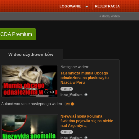
LOGOWANIE
REJESTRACJA
+ dodaj wideo
 CDA Premium
Wideo użytkowników
Następne wideo:
Tajemnicza mumia Obcego
odnaleziona na płaskowyżu
Nazca w Peru
1080p
02:49
Inne_Medium
Autoodtwarzanie następnego wideo
on
Niewyjaśniona kolumna
świetlna pojawiła się na niebie
nad Argentyną
1080p
Inne_Medium