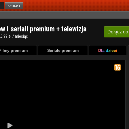
ów i seriali premium + telewizja
Dołącz
do
3,99 zł / miesiąc
Filmy premium
Seriale premium
Dla dzieci