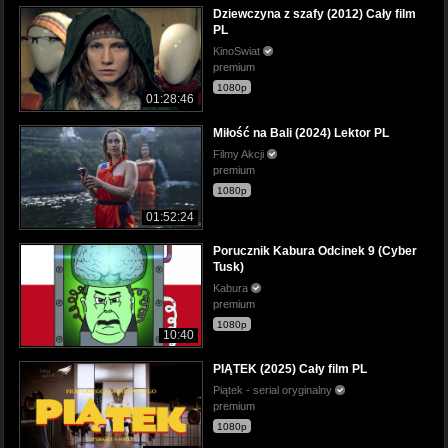
Dziewczyna z szafy (2012) Cały film
PL
KinoSwiat
premium
1080p
01:28:46
Miłość na Bali (2024) Lektor PL
Filmy Akcji
premium
1080p
01:52:24
Porucznik Kabura Odcinek 9 (Cyber
Tusk)
Kabura
premium
1080p
10:40
PIĄTEK (2025) Cały film PL
Piątek - serial oryginalny
premium
1080p