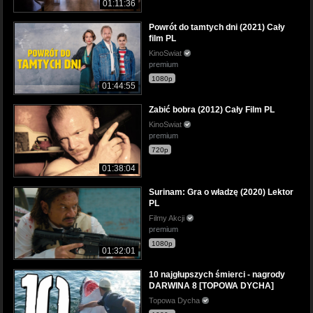
01:11:36
Powrót do tamtych dni (2021) Cały
film PL
KinoSwiat
premium
1080p
01:44:55
Zabić bobra (2012) Cały Film PL
KinoSwiat
premium
720p
01:38:04
Surinam: Gra o władzę (2020) Lektor
PL
Filmy Akcji
premium
1080p
01:32:01
10 najgłupszych śmierci - nagrody
DARWINA 8 [TOPOWA DYCHA]
Topowa Dycha