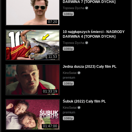
DARWINA 7 [TOPOWA DYCHA]
Topowa Dycha
1080p
07:20
10 najgłupszych śmierci - NAGRODY
DARWINA 4 [TOPOWA DYCHA]
Topowa Dycha
1080p
11:53
Jedna dusza (2023) Cały film PL
KinoSwiat
premium
1080p
01:33:19
Śubuk (2022) Cały film PL
KinoSwiat
premium
1080p
01:47:00