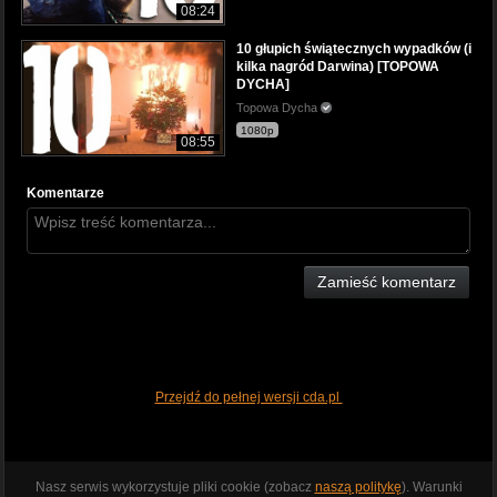
08:24
10 głupich świątecznych wypadków (i
kilka nagród Darwina) [TOPOWA
DYCHA]
Topowa Dycha
1080p
08:55
Komentarze
Zamieść komentarz
Przejdź do pełnej wersji cda.pl
Nasz serwis wykorzystuje pliki cookie (zobacz
naszą politykę
). Warunki