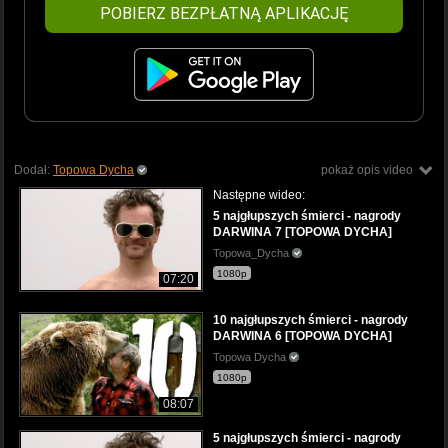
POBIERZ BEZPŁATNĄ APLIKACJĘ
Dodał:
Topowa Dycha
pokaż opis video
Następne wideo:
5 najgłupszych śmierci - nagrody
DARWINA 7 [TOPOWA DYCHA]
Topowa_Dycha
1080p
07:20
10 najgłupszych śmierci - nagrody
DARWINA 6 [TOPOWA DYCHA]
Topowa Dycha
1080p
08:07
5 najgłupszych śmierci - nagrody