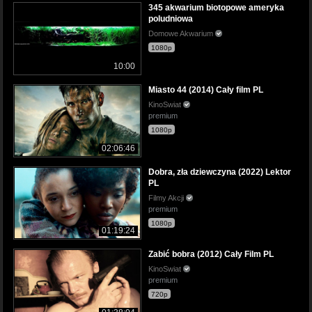
345 akwarium biotopowe ameryka
poludniowa
Domowe Akwarium
1080p
10:00
Miasto 44 (2014) Cały film PL
KinoSwiat
premium
1080p
02:06:46
Dobra, zła dziewczyna (2022) Lektor
PL
Filmy Akcji
premium
1080p
01:19:24
Zabić bobra (2012) Cały Film PL
KinoSwiat
premium
720p