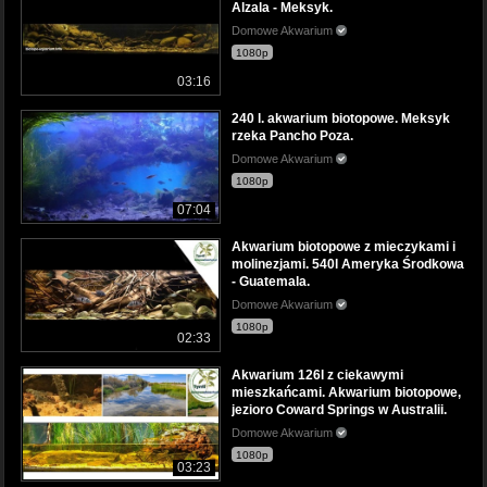
Alzala - Meksyk.
Domowe Akwarium
1080p
03:16
240 l. akwarium biotopowe. Meksyk
rzeka Pancho Poza.
Domowe Akwarium
1080p
07:04
Akwarium biotopowe z mieczykami i
molinezjami. 540l Ameryka Środkowa
- Guatemala.
Domowe Akwarium
1080p
02:33
Akwarium 126l z ciekawymi
mieszkańcami. Akwarium biotopowe,
jezioro Coward Springs w Australii.
Domowe Akwarium
1080p
03:23