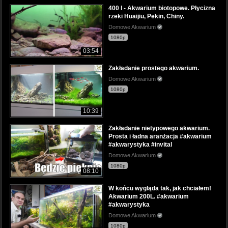
400 l - Akwarium biotopowe. Płycizna
rzeki Huaijiu, Pekin, Chiny.
Domowe Akwarium
1080p
03:54
Zakładanie prostego akwarium.
Domowe Akwarium
1080p
10:39
Zakładanie nietypowego akwarium.
Prosta i ładna aranżacja #akwarium
#akwarystyka #invital
Domowe Akwarium
1080p
08:10
W końcu wygląda tak, jak chciałem!
Akwarium 200L. #akwarium
#akwarystyka
Domowe Akwarium
1080p