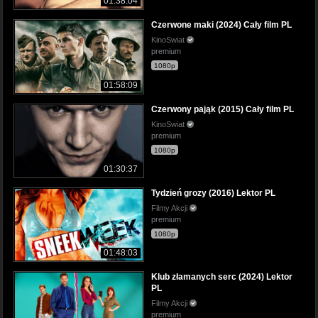
01:38:04
Czerwone maki (2024) Cały film PL
KinoSwiat
premium
1080p
01:58:09
Czerwony pająk (2015) Cały film PL
KinoSwiat
premium
1080p
01:30:37
Tydzień grozy (2016) Lektor PL
Filmy Akcji
premium
1080p
01:48:03
Klub złamanych serc (2024) Lektor
PL
Filmy Akcji
premium