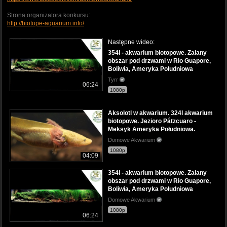
Strona organizatora konkursu:
http://biotope-aquarium.info/
Następne wideo:
354l - akwarium biotopowe. Zalany
obszar pod drzwami w Rio Guapore,
Boliwia, Ameryka Południowa
Tyrr
06:24
1080p
Aksolotl w akwarium. 324l akwarium
biotopowe. Jezioro Pátzcuaro -
Meksyk Ameryka Południowa.
Domowe Akwarium
1080p
04:09
354l - akwarium biotopowe. Zalany
obszar pod drzwami w Rio Guapore,
Boliwia, Ameryka Południowa
Domowe Akwarium
1080p
06:24