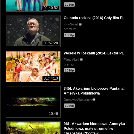
1080p
01:40:52
Ostatnia rodzina (2016) Cały film PL
KinoSwiat
premium
1080p
01:57:28
Wesele w Toskanii (2014) Lektor PL
Filmy Akcji
premium
1080p
01:44:13
345L Akwarium biotopowe Pantanal
Ameryka Południowa
Domowe Akwarium
1080p
10:46
96l - Akwarium biotopowe. Ameryka
Południowa, mały strumień w
chrabstwie Choctaw