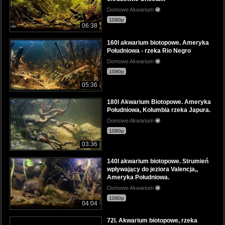
Domowe Akwarium
1080p
06:38
160l akwarium biotopowe. Ameryka
Południowa - rzeka Rio Negro
Domowe Akwarium
1080p
05:36
180l Akwarium Biotopowe. Ameryka
Południowa, Kolumbia rzeka Japura.
Domowe Akwarium
1080p
03:36
140l akwarium biotopowe. Strumień
wpływający do jeziora Valencja,,
Ameryka Południowa.
Domowe Akwarium
1080p
04:04
72l. Akwarium biotopowe, rzeka