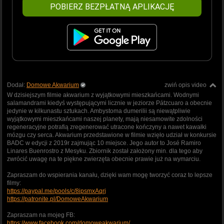
POBIERZ BEZPŁATNĄ APLIKACJĘ
Dodał:
Domowe Akwarium
zwiń opis video
W dzisiejszym filmie akwarium z wyjątkowymi mieszkańcami. Wodnymi
salamandrami kiedyś występującymi licznie w jeziorze Pátzcuaro a obecnie
jedynie w kilkunastu sztukach. Ambystoma dumerilii są niewątpliwie
wyjątkowymi mieszkańcami naszej planety, mają niesamowite zdolności
regeneracyjne potrafią zregenerować utracone kończyny a nawet kawałki
mózgu czy serca. Akwarium przedstawione w filmie wzięło udział w konkursie
BADC w edycji z 2019r zajmując 10 miejsce. Jego autor to José Ramiro
Linares Buenrostro z Mesyku. Zbiornik został założony min. dla tego aby
zwrócić uwagę na te piękne zwierzęta obecnie prawie już na wymarciu.
Zapraszam do wspierania kanału, dzięki wam mogę tworzyć coraz to lepsze
filmy:
https://paypal.me/pools/c/8ipsmxAqrj
https://patronite.pl/DomoweAkwarium
Zapraszam na mojeg FB:
https://www.facebook.com/domoweakwarium/