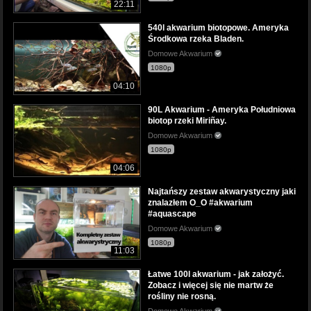
22:11
540l akwarium biotopowe. Ameryka
Środkowa rzeka Bladen.
Domowe Akwarium
1080p
04:10
90L Akwarium - Ameryka Południowa
biotop rzeki Miriñay.
Domowe Akwarium
1080p
04:06
Najtańszy zestaw akwarystyczny jaki
znalazłem O_O #akwarium
#aquascape
Domowe Akwarium
1080p
11:03
Łatwe 100l akwarium - jak założyć.
Zobacz i więcej się nie martw że
rośliny nie rosną.
Domowe Akwarium