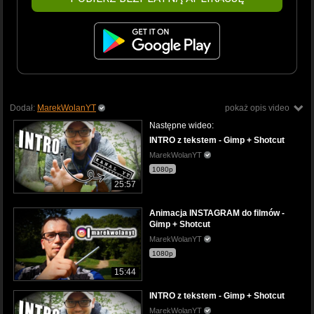
Dodał:
MarekWolanYT
pokaż opis video
Następne wideo:
INTRO z tekstem - Gimp + Shotcut
MarekWolanYT
1080p
25:57
Animacja INSTAGRAM do filmów -
Gimp + Shotcut
MarekWolanYT
1080p
15:44
INTRO z tekstem - Gimp + Shotcut
MarekWolanYT