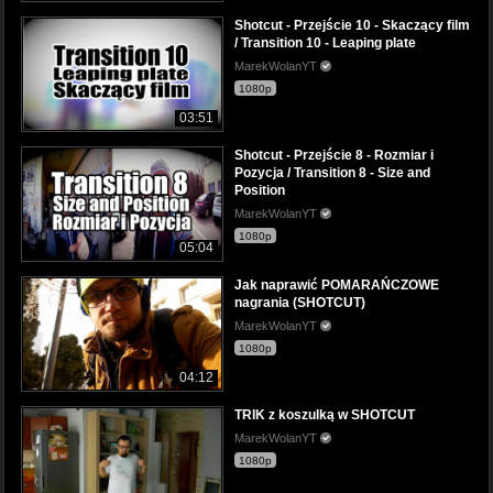
Shotcut - Przejście 10 - Skaczący film
/ Transition 10 - Leaping plate
MarekWolanYT
1080p
03:51
Shotcut - Przejście 8 - Rozmiar i
Pozycja / Transition 8 - Size and
Position
MarekWolanYT
1080p
05:04
Jak naprawić POMARAŃCZOWE
nagrania (SHOTCUT)
MarekWolanYT
1080p
04:12
TRIK z koszulką w SHOTCUT
MarekWolanYT
1080p