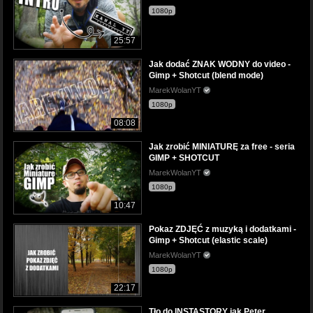
1080p
25:57
Jak dodać ZNAK WODNY do video -
Gimp + Shotcut (blend mode)
MarekWolanYT
1080p
08:08
Jak zrobić MINIATURĘ za free - seria
GIMP + SHOTCUT
MarekWolanYT
1080p
10:47
Pokaz ZDJĘĆ z muzyką i dodatkami -
Gimp + Shotcut (elastic scale)
MarekWolanYT
1080p
22:17
Tło do INSTASTORY jak Peter