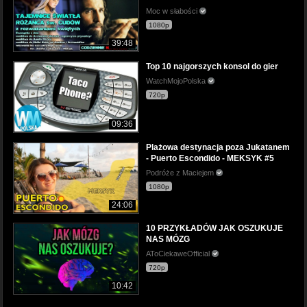
Moc w słabości
1080p
39:48
Top 10 najgorszych konsol do gier
WatchMojoPolska
720p
09:36
Plażowa destynacja poza Jukatanem
- Puerto Escondido - MEKSYK #5
Podróże z Maciejem
1080p
24:06
10 PRZYKŁADÓW JAK OSZUKUJE
NAS MÓZG
AToCiekaweOfficial
720p
10:42