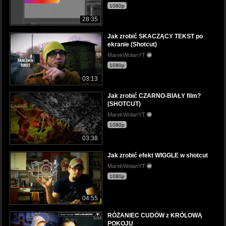
1080p
28:35
Jak zrobić SKACZĄCY TEKST po
ekranie (Shotcut)
MarekWolanYT
1080p
03:13
Jak zrobić CZARNO-BIAŁY film?
(SHOTCUT)
MarekWolanYT
1080p
03:38
Jak zrobić efekt WIGGLE w shotcut
MarekWolanYT
1080p
04:55
RÓŻANIEC CUDÓW z KRÓLOWĄ
POKOJU