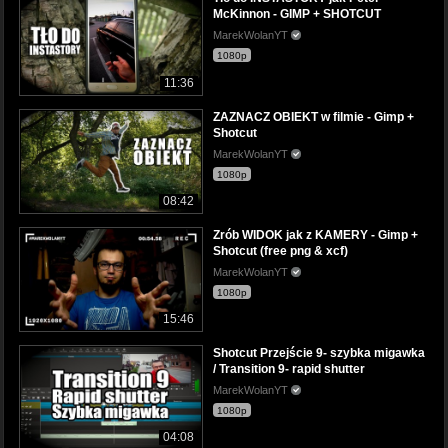
McKinnon - GIMP + SHOTCUT
MarekWolanYT
1080p
11:36
ZAZNACZ OBIEKT w filmie - Gimp +
Shotcut
MarekWolanYT
1080p
08:42
Zrób WIDOK jak z KAMERY - Gimp +
Shotcut (free png & xcf)
MarekWolanYT
1080p
15:46
Shotcut Przejście 9- szybka migawka
/ Transition 9- rapid shutter
MarekWolanYT
1080p
04:08