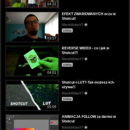
04:22
EFEKT ZWARIOWANYCH oczu w
Shotcut!
MarekWolanYT
1080p
03:57
REVERSE WIDEO - co i jak w
Shotcut?!
MarekWolanYT
1080p
04:01
Shotcut-i-LUT?-Tak-możesz-ich-
używać!
MarekWolanYT
1080p
05:06
ANIMACJA FOLLOW za darmo w
Shotcut
MarekWolanYT