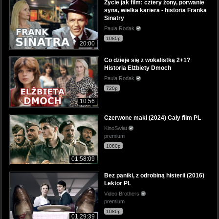
Życie jak film: cztery żony, porwanie
syna, wielka kariera - historia Franka
Sinatry
Paula Rodak
1080p
20:00
Co dzieje się z wokalistką 2+1?
Historia Elżbiety Dmoch
Paula Rodak
720p
10:56
Czerwone maki (2024) Cały film PL
KinoSwiat
premium
1080p
01:58:09
Bez paniki, z odrobiną histerii (2016)
Lektor PL
Video Brothers
premium
1080p
01:29:39