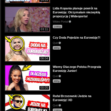
Lidia Kopania planuje powrót na
Eurowizję: Otrzymałam niezwykłą
propozycję | Wideoportal
Wideo Portal
1080p
03:11
Czy Doda Pojedzie na Eurowizję?!
Quit
480p
08:04
Wiemy Dlaczego Polska Przegrała
Eurowizję Junior!
Quit
480p
00:05
Rafał Brzozowski Jedzie na
Eurowizję! XD
Quit
1080p