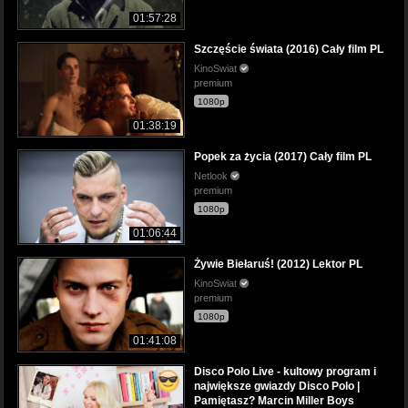
01:57:28
Szczęście świata (2016) Cały film PL
KinoSwiat
premium
1080p
01:38:19
Popek za życia (2017) Cały film PL
Netlook
premium
1080p
01:06:44
Żywie Biełaruś! (2012) Lektor PL
KinoSwiat
premium
1080p
01:41:08
Disco Polo Live - kultowy program i
największe gwiazdy Disco Polo |
Pamiętasz? Marcin Miller Boys