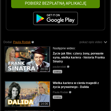
POBIERZ BEZPŁATNĄ APLIKACJĘ
Dodał:
Paula Rodak
pokaż opis video
Następne wideo:
Życie jak film: cztery żony, porwanie
syna, wielka kariera - historia Franka
Sinatry
paularodak
20:00
1080p
Wielka kariera w cieniu tragedii z
życia prywatnego - Dalida
Paula Rodak
1080p
14:06