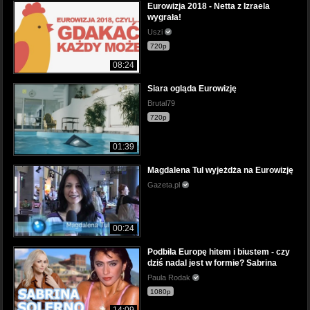
Eurowizja 2018 - Netta z Izraela
wygrała!
Uszi
720p
08:24
Siara ogląda Eurowizję
Brutal79
720p
01:39
Magdalena Tul wyjeżdża na Eurowizję
Gazeta.pl
00:24
Podbiła Europę hitem i biustem - czy
dziś nadal jest w formie? Sabrina
Paula Rodak
1080p
14:09