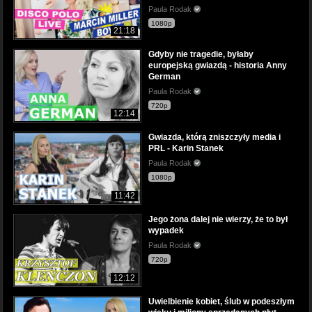
Paula Rodak
1080p
21:18
Gdyby nie tragedie, byłaby
europejską gwiazdą - historia Anny
German
Paula Rodak
720p
12:14
Gwiazda, którą zniszczyły media i
PRL - Karin Stanek
Paula Rodak
1080p
11:42
Jego żona dalej nie wierzy, że to był
wypadek
Paula Rodak
720p
12:12
Uwielbienie kobiet, ślub w podeszłym