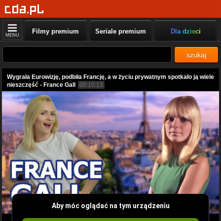
Filmy premium
Seriale premium
Dla dzieci
MENU
szukaj
Wygrała Eurowizję, podbiła Francję, a w życiu prywatnym spotkało ją wiele
nieszczęść - France Gall
00:10:13
Aby móc oglądać na tym urządzeniu