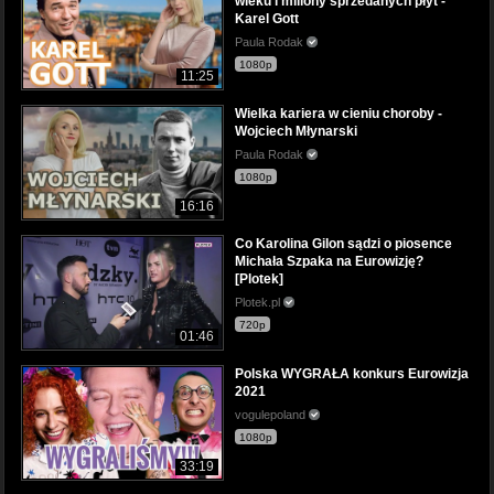
wieku i miliony sprzedanych płyt -
Karel Gott
Paula Rodak
1080p
11:25
Wielka kariera w cieniu choroby -
Wojciech Młynarski
Paula Rodak
1080p
16:16
Co Karolina Gilon sądzi o piosence
Michała Szpaka na Eurowizję?
[Plotek]
Plotek.pl
720p
01:46
Polska WYGRAŁA konkurs Eurowizja
2021
vogulepoland
1080p
33:19