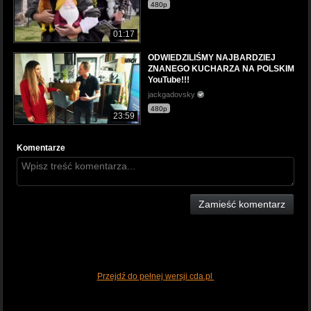
480p
01:17
ODWIEDZILIŚMY NAJBARDZIEJ
ZNANEGO KUCHARZA NA POLSKIM
YouTube!!!
jackgadovsky
480p
23:59
Komentarze
Zamieść komentarz
Przejdź do pełnej wersji cda.pl