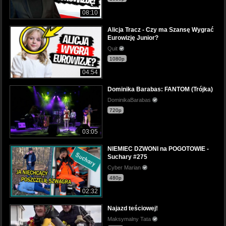
08:10
Alicja Tracz - Czy ma Szansę Wygrać
Eurowizję Junior?
Quit
1080p
04:54
Dominika Barabas: FANTOM (Trójka)
DominikaBarabas
720p
03:05
NIEMIEC DZWONI na POGOTOWIE -
Suchary #275
Cyber Marian
480p
02:32
Najazd teściowej!
Maksymalny Tata