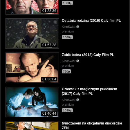
1080p
01:28:36
Ostatnia rodzina (2016) Cały film PL
KinoSwiat
premium
1080p
01:57:28
Zabić bobra (2012) Cały Film PL
KinoSwiat
premium
720p
01:38:04
Człowiek z magicznym pudełkiem
(2017) Cały film PL
KinoSwiat
premium
1080p
01:40:44
tymczasem na oficjalnym discordzie
ZEN