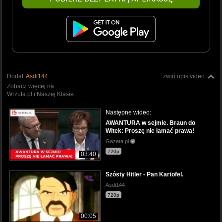
Dodał:
Asdi144
zwiń opis video
Zobacz więcej na
Wrzuta.pl i Naszej Klasie.
Następne wideo:
AWANTURA w sejmie. Braun do
Witek: Proszę nie łamać prawa!
Gazeta.pl
720p
03:40
Szósty Hitler - Pan Kartofel.
Asdi144
720p
00:05