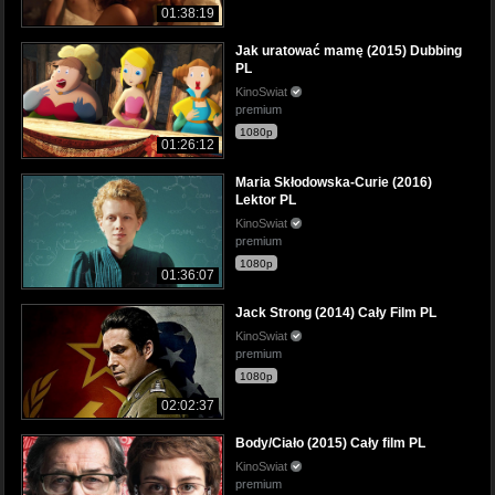
01:38:19
Jak uratować mamę (2015) Dubbing
PL
KinoSwiat
premium
1080p
01:26:12
Maria Skłodowska-Curie (2016)
Lektor PL
KinoSwiat
premium
1080p
01:36:07
Jack Strong (2014) Cały Film PL
KinoSwiat
premium
1080p
02:02:37
Body/Ciało (2015) Cały film PL
KinoSwiat
premium