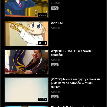
Asdi144
480p
00:19
WAKE UP
Asdi144
00:11
Wojti2000 - HALO?! w czwartej
gęstości
Asdi144
720p
00:33
[PLYTP] Jakiś Kanadyjczyk dławi się
pudełkami od batonów w studiu
reklam.
Asdi144
720p
00:29