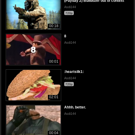
(Payday 2) Bulldozer out of context
Asdi144
720p
00:18
8
Asdi144
00:01
:heartsilk1:
Asdi144
720p
02:01
Ahhh. better.
Asdi144
00:04