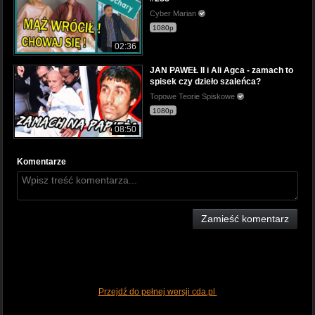
Cyber Marian
1080p
02:36
JAN PAWEŁ II i Ali Agca - zamach to
spisek czy dzieło szaleńca?
Topowe Teorie Spiskowe
1080p
08:50
Komentarze
Zamieść komentarz
Przejdź do pełnej wersji cda.pl