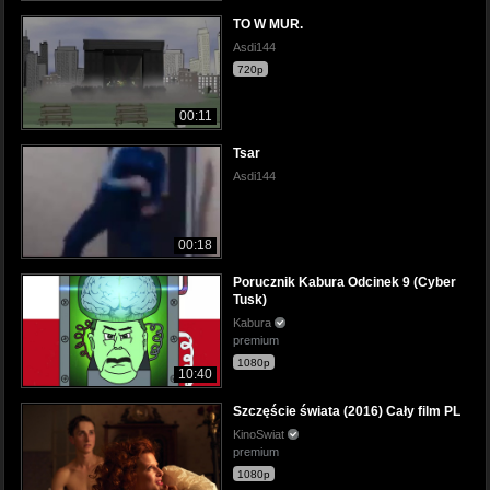
TO W MUR.
Asdi144
720p
00:11
Tsar
Asdi144
00:18
Porucznik Kabura Odcinek 9 (Cyber
Tusk)
Kabura
premium
1080p
10:40
Szczęście świata (2016) Cały film PL
KinoSwiat
premium
1080p