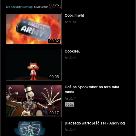
00:25
Cobi. mp4d
Asdi144
00:32
Cookies.
Asdi144
00:05
Coś na Spooktober bo tera taka
moda.
Asdi144
720p
00:17
Dlaczego warto jeść ser - AsdiVlog
Asdi144