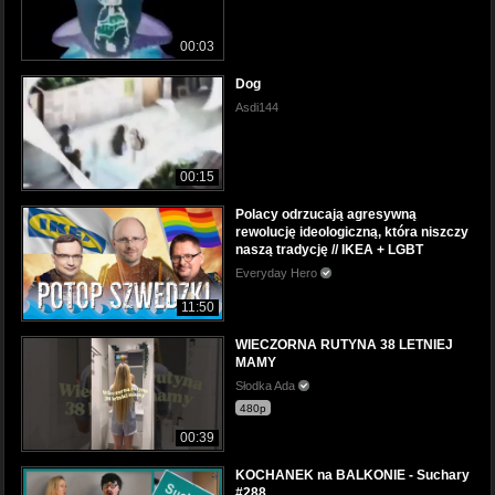
00:03
Dog
Asdi144
00:15
Polacy odrzucają agresywną
rewolucję ideologiczną, która niszczy
naszą tradycję // IKEA + LGBT
Everyday Hero
11:50
WIECZORNA RUTYNA 38 LETNIEJ
MAMY
Słodka Ada
480p
00:39
KOCHANEK na BALKONIE - Suchary
#288