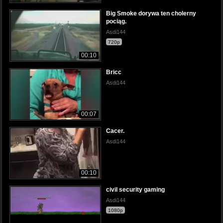
Big Smoke dorywa ten cholerny
pociąg.
Asdi144
720p
00:10
Bricc
Asdi144
00:07
Cacer.
Asdi144
00:10
civil security gaming
Asdi144
1080p