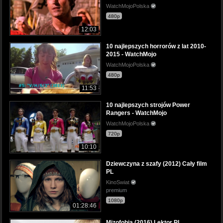
WatchMojoPolska
480p
12:03
10 najlepszych horrorów z lat 2010-
2015 - WatchMojo
WatchMojoPolska
480p
11:53
10 najlepszych strojów Power
Rangers - WatchMojo
WatchMojoPolska
720p
10:10
Dziewczyna z szafy (2012) Cały film
PL
KinoSwiat
premium
1080p
01:28:46
Mizofobia (2016) Lektor PL