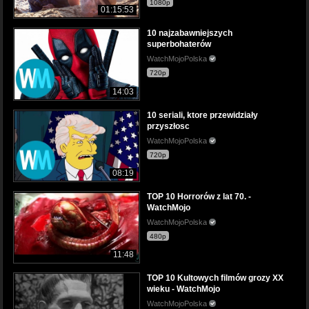
1080p
01:15:53
10 najzabawniejszych
superbohaterów
WatchMojoPolska
720p
14:03
10 seriali, ktore przewidziały
przyszłosc
WatchMojoPolska
720p
08:19
TOP 10 Horrorów z lat 70. -
WatchMojo
WatchMojoPolska
480p
11:48
TOP 10 Kultowych filmów grozy XX
wieku - WatchMojo
WatchMojoPolska