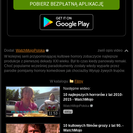
POBIERZ BEZPŁATNĄ APLIKACJĘ
Dodał:
WatchMojoPolska
zwiń opis video
W kolejnej serii przypominającej kultowe horrory zobaczycie najlepsze
produkcje z pierwszej dekady XXI wieku. Był to czas kiedy panowały remaki.
Choć popularne wcześniej paradokumenty zostały wtedy wyparte przez
parodie pomijamy horrory komediowe jak chociażby Wysyp żywych trupów.
W katalogu:
Filmy
Następne wideo:
10 najlepszych horrorów z lat 2010-
2015 - WatchMojo
WatchMojoPolska
480p
11:53
10 kultowych filmów grozy z lat 90. -
WatchMojo