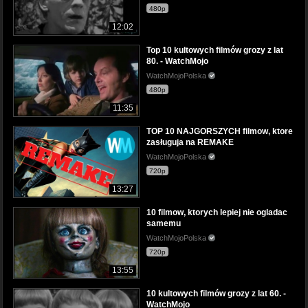
480p
12:02
Top 10 kultowych filmów grozy z lat
80. - WatchMojo
WatchMojoPolska
480p
11:35
TOP 10 NAJGORSZYCH filmow, ktore
zasługuja na REMAKE
WatchMojoPolska
720p
13:27
10 filmow, ktorych lepiej nie ogladac
samemu
WatchMojoPolska
720p
13:55
10 kultowych filmów grozy z lat 60. -
WatchMojo