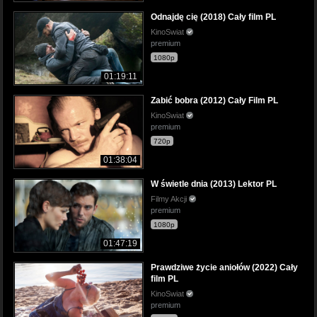
Odnajdę cię (2018) Cały film PL
KinoSwiat
premium
1080p
01:19:11
Zabić bobra (2012) Cały Film PL
KinoSwiat
premium
720p
01:38:04
W świetle dnia (2013) Lektor PL
Filmy Akcji
premium
1080p
01:47:19
Prawdziwe życie aniołów (2022) Cały
film PL
KinoSwiat
premium