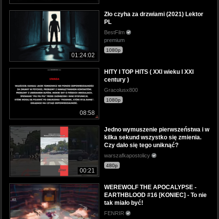
Zło czyha za drzwiami (2021) Lektor
PL
BestFilm
premium
1080p
01:24:02
HITY I TOP HITS ( XXI wieku I XXI
century )
Gracolusx800
1080p
08:58
Jedno wymuszenie pierwszeństwa i w
kilka sekund wszystko się zmienia.
Czy dało się tego uniknąć?
warszafkapostolicy
480p
00:21
WEREWOLF THE APOCALYPSE -
EARTHBLOOD #16 [KONIEC] - To nie
tak miało być!
FENRIR