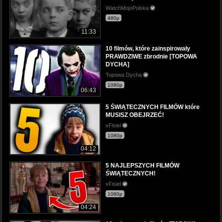
WatchMojoPolska
480p
11:33
10 filmów, które zainspirowały
PRAWDZIWE zbrodnie [TOPOWA
DYCHA]
Topowa Dycha
1080p
06:43
5 ŚWIĄTECZNYCH FILMÓW które
MUSISZ OBEJRZEĆ!
xFisiel
1080p
04:12
5 NAJLEPSZYCH FILMÓW
ŚWIĄTECZNYCH!
xFisiel
1080p
04:24