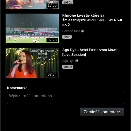
1080p
17:55
Filmowe kwestie które są
śmieszniejsze w POLSKIEJ WERSJI
cz. 2
Poznać Kino
720p
07:28
Aga Dyk - Anioł Pasterzom Mówił
[Live Session]
Aga Dyk
1080p
03:24
Komentarze
Zamieść komentarz