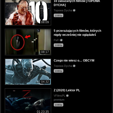
10 zakazanych filmów [TOPOWA
DYCHA]
Topowa Dycha
1080p
08:09
5 przerażających filmów, których
nigdy wcześniej nie oglądałeś
PaFi
1080p
08:17
Czego nie wiesz o… OBCYM
Topowa Dycha
1080p
04:32
Z (2020) Lektor PL
VFilmsPL
premium
1080p
01:23:35