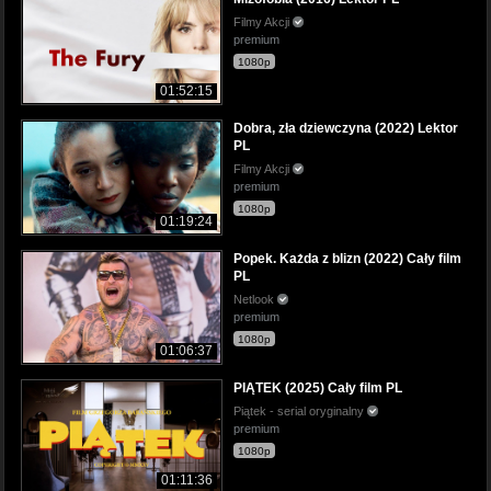
Filmy Akcji
premium
1080p
01:52:15
Dobra, zła dziewczyna (2022) Lektor
PL
Filmy Akcji
premium
1080p
01:19:24
Popek. Każda z blizn (2022) Cały film
PL
Netlook
premium
1080p
01:06:37
PIĄTEK (2025) Cały film PL
Piątek - serial oryginalny
premium
1080p
01:11:36