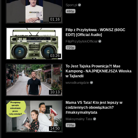
Sport.pl
480p
01:16
Filip z Przybyłowa - WONSZ (60GC
EDIT) [Official Audio]
FilipPrzybylskiOfficial
720p
03:26
To Jest Tajska Prownicja?! Mae
Kampong - NAJPIĘKNIEJSZA Wioska
w Tajlandii
wsrodkunigdzie
10:13
Mama VS Tata! Kto jest lepszy w
codziennych obowiązkach?
#maksymalnytata
Maksymalny Tata
720p
14:50