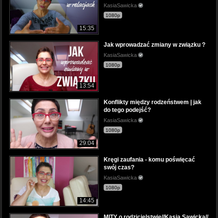
KasiaSawicka
1080p
15:35
Jak wprowadzać zmiany w związku ?
KasiaSawicka
1080p
13:54
Konflikty między rodzeństwem | jak
do tego podejść?
KasiaSawicka
1080p
29:04
Kręgi zaufania - komu poświęcać
swój czas?
KasiaSawicka
1080p
14:45
MITY o rodzicielstwie//Kasia Sawicka//