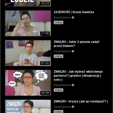
16:24
ZAZDROŚĆ | Kasia Sawicka
KasiaSawicka
1080p
17:46
ZWIĄZKI - Jakie 3 pytania zadać
przed ślubem?
KasiaSawicka
1080p
07:31
ZWIĄZKI - Jak wybrać właściwego
partnera? | granice | desperacja |
seks |
KasiaSawicka
1080p
09:39
ZWIĄZKI - kryzys | jak go rozwiązać? |
KasiaSawicka
1080p