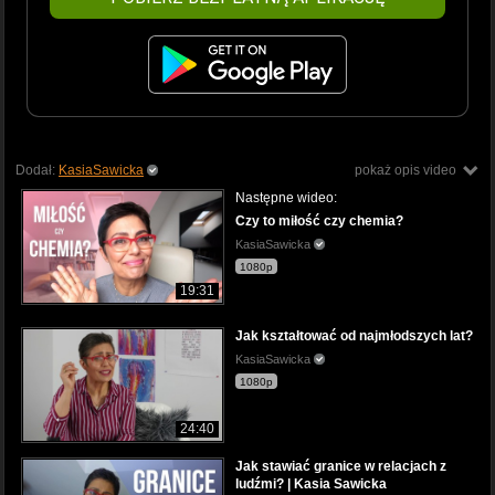
Dodał:
KasiaSawicka
pokaż opis video
Następne wideo:
Czy to miłość czy chemia?
KasiaSawicka
1080p
19:31
Jak kształtować od najmłodszych lat?
KasiaSawicka
1080p
24:40
Jak stawiać granice w relacjach z
ludźmi? | Kasia Sawicka