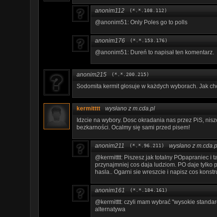
anonim112
(*.*.108.112)
@anonim51: Only Poles go to polls
anonim176
(*.*.153.176)
@anonim51: Dureń to napisał ten komentarz.
anonim215
(*.*.200.215)
Sodomita kermit głosuje w każdych wyborach. Jak chcec
kermitttt
wysłano z m.cda.pl
Idzcie na wybory. Dosc okradania nas przez PiS, nisz
bezkarności. Ocalmy się sami przed pisem!
anonim211
wysłano z m.cda.p
(*.*.96.211)
@kermitttt: Piszesz jak totalny POpapraniec i t
przynajmniej cos daja ludziom. PO daje tylko p
hasla.. Ogarni sie wreszcie i napisz cos kons
anonim161
(*.*.184.161)
@kermitttt: czyli mam wybrać "wysokie standard
alternatywa