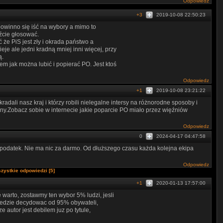
Odpowiedz
+3
2019-10-08 22:50:23
owinno się iść na wybory a mimo to
dźcie głosować.
ć że PiS jest zły i okrada państwo a
je ale jedni kradną mniej inni więcej, przy
ą.
m jak można lubić i popierać PO. Jest ktoś
Odpowiedz
+1
2019-10-08 23:21:22
radali nasz kraj i którzy robili nielegalne intersy na różnorodne sposoby i
iny.Zobacz sobie w internecie jakie poparcie PO miało przez więźniów
Odpowiedz
0
2024-04-17 04:47:58
odatek. Nie ma nic za darmo. Od dłuższego czasu każda kolejna ekipa
Odpowiedz
zystkie odpowiedzi [5]
+1
2020-01-13 17:57:00
 warto, zostawmy ten wybor 5% ludzi, jesli
bedzie decydowac od 95% obywateli,
 autor jest debilem juz po tytule,