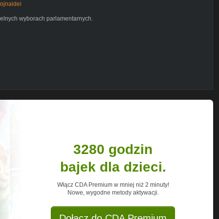
wojnaidei
zielnych wyborach parlamentarnych.
y.pl/
tps://www.videvo.net
n Drozdek, którego prace można znaleźć
ch Attribution License:
56665/
fik zawartych w tym filmie. Materiały
umożliwienia widzom lepszego
ot. praw autorskich proszę o kontakt pod
3280 godzin
---------
 wiedzy i ciekawostek z dziedzin takich
bajek dla dzieci.
ów społecznych. Poza regularnymi odcinkami
ady i wypowiedzi ludzi takich jak Jordan
hidi i innych.
Włącz CDA Premium w mniej niż 2 minuty!
---------
Nowe, wygodne metody aktywacji.
Dołącz do CDA Premium