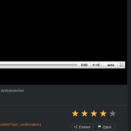
0:00
auto
 dystrybutorów!
naidei/?sub_confirmation1
Embed
Zgłoś