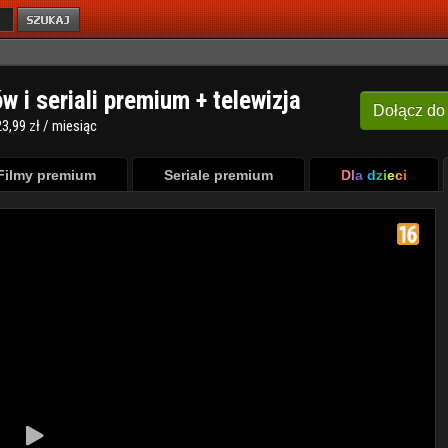
ów i seriali premium + telewizja
Dołącz
do
3,99 zł / miesiąc
Filmy premium
Seriale premium
Dla dzieci