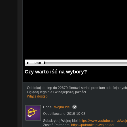
0:00
Czy warto iść na wybory?
Odblokuj dostęp do 22679 filmów i seriali premium od oficjalnych
Oglądaj legalnie i w najlepszej jakości.
Włącz dostęp
Dodał:
Wojna Idei
Opublikowano: 2019-10-08
Subskrybuj Wojnę Idei:
https://www.youtube.com/c/woj
Zostań Patronem:
https://patronite.pl/wojnaidei