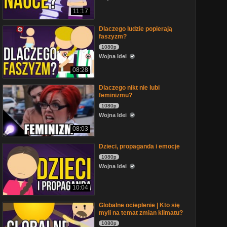
11:17
Dlaczego ludzie popierają
faszyzm?
1080p
Wojna Idei
08:28
Dlaczego nikt nie lubi
feminizmu?
1080p
Wojna Idei
08:03
Dzieci, propaganda i emocje
1080p
Wojna Idei
10:04
Globalne ocieplenie | Kto się
myli na temat zmian klimatu?
1080p