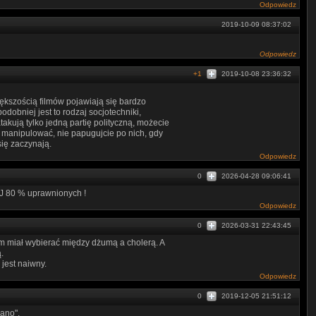
Odpowiedz
2019-10-09 08:37:02
Odpowiedz
+1
2019-10-08 23:36:32
kszością filmów pojawiają się bardzo
dobniej jest to rodzaj socjotechniki,
takują tylko jedną partię polityczną, możecie
ą manipulować, nie papugujcie po nich, gdy
się zaczynają.
Odpowiedz
0
2026-04-28 09:06:41
J 80 % uprawnionych !
Odpowiedz
0
2026-03-31 22:43:45
m miał wybierać między dżumą a cholerą. A
.
 jest naiwny.
Odpowiedz
0
2019-12-05 21:51:12
ano".