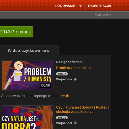
LOGOWANIE
REJESTRACJA
+ dodaj wideo
 CDA Premium
Wideo użytkowników
Następne wideo:
Problem z humanistą
1080p
Wojna Idei
06:09
Autoodtwarzanie następnego wideo
on
Czy natura jest dobra? | Postęp i
ekologia w popkulturze
1080p
Wojna Idei