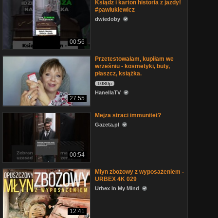
Ksiądz i karton historia z jazdy!
#pawlukiewicz
dwiedoby
00:56
Przetestowałam, kupiłam we
wrześniu - kosmetyki, buty,
płaszcz, książka.
1080p
HanellaTV
27:55
Mejza straci immunitet?
Gazeta.pl
00:54
Młyn zbożowy z wyposażeniem -
URBEX 4K 029
Urbex In My Mind
12:41