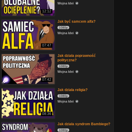
Wojna Idei
12:12
Jak być samcem alfa?
1080p
Wojna Idei
07:47
Jak działa poprawność
polityczna?
1080p
Wojna Idei
07:42
Jak działa religia?
1080p
Wojna Idei
08:36
Jak działa syndrom Bambiego?
1080p