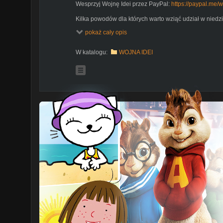
Wesprzyj Wojnę Idei przez PayPal:
https://paypal.me/
Kilka powodów dla których warto wziąć udział w nied
pokaż cały opis
Wspomniany Latarnik wyborczy:
https://latarnikwyborcz
Darmowe filmy użyte w odcinku pochodzą z serwisu
ht
W katalogu:
WOJNA IDEI
Autorem logo i motywu graficznego kanału jest Damia
na jego stronie:
http://damian.drozdek.eu
Muzyka z intro autorstwa CadereSounds użyta na prawa
https://freesound.org/people/CadereSounds/sounds/2
Autor kanału nie rości sobie żadnych praw do zdjęć/gra
wykorzystane w ramach dozwolonego użytku, w celu 
zrozumienia przedstawianych informacji. W sprawach d
adresem: wojnaidei@gmail.com
--------------------------------------------------------------------------
Wojna idei to kanał zajmujący się rozpowszechnianiem
jak filozofia, socjologia, psychologia i innych temat
pojawiają się tu również przetłumaczone wykłady, wywi
Peterson, Camille Paglia, Ben Shapiro, Mohammad Taw
--------------------------------------------------------------------------