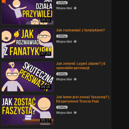
1080p
Wojna Idei
05:11
Jak rozmawiać z fanatykiem?
1080p
Wojna Idei
07:24
Jak zmienić czyjeś zdanie? | 6
sposobów perswazji
1080p
Wojna Idei
09:16
Jak łatwo jest zostać faszystą? |
Eksperyment Trzecia Fala
1080p
Wojna Idei
05:17