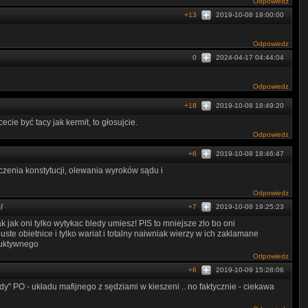
Odpowiedz
+13
2019-10-08 19:00:00
Odpowiedz
0
2024-04-17 04:44:04
Odpowiedz
+18
2019-10-08 18:49:20
ie być tacy jak kermit, to głosujcie.
Odpowiedz
+6
2019-10-08 18:46:47
czenia konstytucji, olewania wyroków sądu i
Odpowiedz
l
+7
2019-10-08 19:25:23
ak jak oni tylko wytykac bledy umiesz! PIS to mniejsze zlo bo oni
uste obietnice i tylko wariat i totalny naiwniak wierzy w ich zaklamane
truktywnego
Odpowiedz
+6
2019-10-09 15:28:06
y" PO - układu mafijnego z sędziami w kieszeni .. no faktycznie - ciekawa