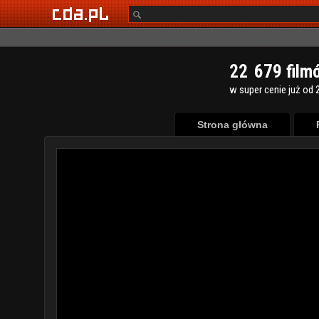
2
2
6
7
9
film
w super cenie już od 2
Strona główna