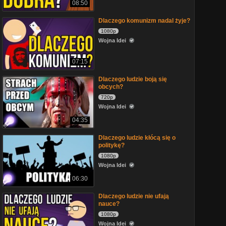
08:50
Dlaczego komunizm nadal żyje?
1080p
Wojna Idei
07:15
Dlaczego ludzie boją się
obcych?
720p
Wojna Idei
04:35
Dlaczego ludzie kłócą się o
politykę?
1080p
Wojna Idei
06:30
Dlaczego ludzie nie ufają
nauce?
1080p
Wojna Idei