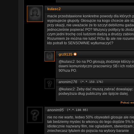
kulasc2
macie przedstawione konkretne powody dla których p
wypisujecie głupoty. Głosujcie na kogo chcecie ale i
przy okazji, nie uważacie że to szczyt debilizmu gada
jednocześnie popierać PO? Wszyscy politycy to złodzie
czym jedni trochę coś ludziom dadzą a drudzy zabior
Rozumiem że można nie lubić PiSu itp ale nie rozumie
kto potrafi to SENSOWNIE wytłumaczyć?
grz9135
@kulasc2: bo na PO głosują złodzieje którzy ok
dawni komunistyczni pracownicy SB i ich rodz
90%za PO.
anonim176
(*.*.153.176)
@kulasc2: Żeby dać muszą zabrać dowalając p
podwyższa dług publiczny ale śpijcie dalej.
Pokaż ws
anonim95
(*.*.130.95)
nie no nie warto, ledwo 50% obywateli glosuje ale nie
tak bedziemy myslec to wkoncu do tego dojdzie 5% 
idiotecznie nazwany film, nie ogladalem, stwierdzam ze
zniechecasz tytulem do pojscia na wybory baranie