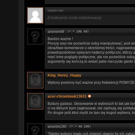
mysle-rze
[Użytkownik został zablokowany]
anonim49
(*.*.190.49)
Bardzo ważne !
Proszę was nie pozwólcie sobą manipulować, pod wię
obraźliwe komentarze o określonej treści, najprawdopo
prawdopodobnie opłacani hejterzy polityczni, którzy a
mieć inne poglądy polityczne, ale nie pozwólcie sob
argumenty się kończą to widać jakie nieczyste gierki 
King_Henry_Happy
Wybory powinny być ważne przy frekwencji POWYŻE
acer-chrombook13631
Bzdury gadasz. Głosowanie w wyborach to tak jak by
ci na których bym zagłosował, nie zajmują się polityką
Po drugie jeśli ktoś myśli że tam się kogoś wybiera, to
anonim190
(*.*.40.190)
"Gdyby wybory miały coś zmienić,dawno by ich zakaz