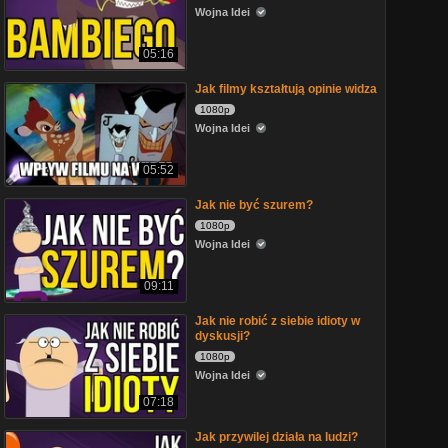
Wojna Idei
05:16
Jak filmy kształtują opinie widza
1080p
Wojna Idei
05:52
Jak nie być szurem?
1080p
Wojna Idei
09:11
Jak nie robić z siebie idioty w
dyskusji?
1080p
Wojna Idei
07:18
Jak przywilej działa na ludzi?