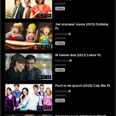
premium
1080p
01:37:09
Jak uratować mamę (2015) Dubbing
PL
KinoSwiat
premium
1080p
01:26:12
W świetle dnia (2013) Lektor PL
Filmy Akcji
premium
1080p
01:47:19
Pech to nie grzech (2018) Cały film PL
KinoSwiat
premium
1080p
01:19:01