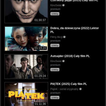
Czerwony pająk (2015) Cały film PL
KinoSwiat
premium
1080p
01:30:37
Dobra, zła dziewczyna (2022) Lektor
PL
Filmy Akcji
premium
1080p
01:19:24
Autsajder (2018) Cały film PL
KinoSwiat
premium
1080p
01:29:24
PIĄTEK (2025) Cały film PL
Piątek - serial oryginalny
premium
1080p
01:11:36