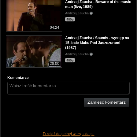
Andrzej Zaucha - Beware of the music
man (live, 1989)
Andrzej Zaucha
480p
04:24
Andrzej Zaucha / Sounds - występ na
15-lecie klubu Pod Jaszczurami
(1987)
Andrzej Zaucha
480p
28:00
Komentarze
Zamieść komentarz
Przejdź do pełnej wersji cda.pl