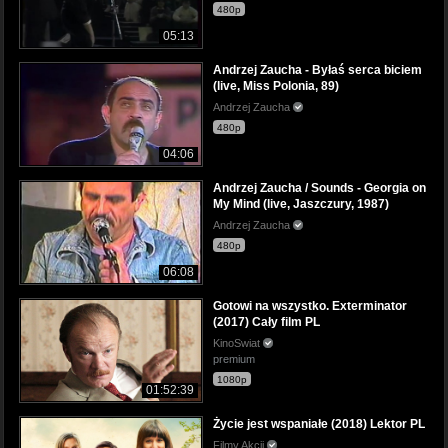
480p
05:13
Andrzej Zaucha - Byłaś serca biciem
(live, Miss Polonia, 89)
Andrzej Zaucha
480p
04:06
Andrzej Zaucha / Sounds - Georgia on
My Mind (live, Jaszczury, 1987)
Andrzej Zaucha
480p
06:08
Gotowi na wszystko. Exterminator
(2017) Cały film PL
KinoSwiat
premium
1080p
01:52:39
Życie jest wspaniałe (2018) Lektor PL
Filmy Akcji