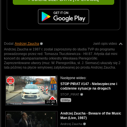
Dodał:
Andrzej Zaucha
zwiń opis video
Andrzej Zaucha w 1987 r. został zaproszony do studia TVP do programu
prowadzonego przez red. Tomasza Tłuczkiewicza - Hit 87. Artysta dał mini
koncert do akompaniamentu orkiestry Wiesława Pieregorólki.
Zaprezentowane utwory (muz. W. Pieregorólka, sł. J. Siemasz) ukazały się 2
lata później na płycie winylowej zatytułowanej po prostu Andrzej Zaucha.
Następne wideo:
STOP PIRAT #147 - Niebezpieczne i
codzienne sytuacje na drogach
STOP_PIRAT
1080p
10:36
Andrzej Zaucha - Beware of the Music
Man (Live, 1987)
Andrzej Zaucha