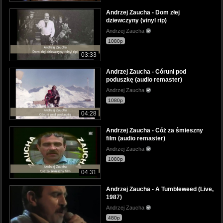
Andrzej Zaucha - Dom złej
dziewczyny (vinyl rip)
Andrzej Zaucha
1080p
03:33
Andrzej Zaucha - Córuni pod
poduszkę (audio remaster)
Andrzej Zaucha
1080p
04:28
Andrzej Zaucha - Cóż za śmieszny
film (audio remaster)
Andrzej Zaucha
1080p
04:31
Andrzej Zaucha - A Tumbleweed (Live,
1987)
Andrzej Zaucha
480p