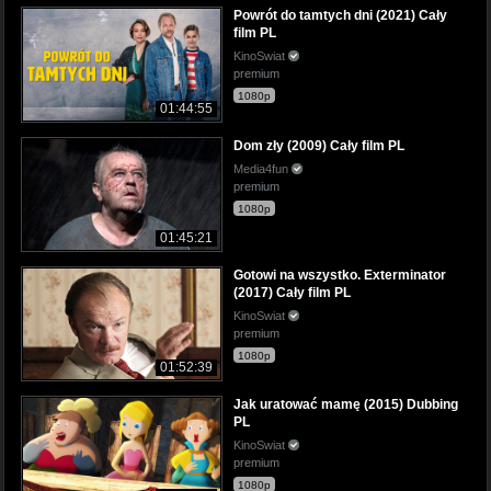
Powrót do tamtych dni (2021) Cały
film PL
KinoSwiat
premium
1080p
01:44:55
Dom zły (2009) Cały film PL
Media4fun
premium
1080p
01:45:21
Gotowi na wszystko. Exterminator
(2017) Cały film PL
KinoSwiat
premium
1080p
01:52:39
Jak uratować mamę (2015) Dubbing
PL
KinoSwiat
premium
1080p