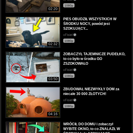
1080p
02:20
PIES OBUDZIŁ WSZYSTKICH W
ŚRODKU NOCY, powód jest
SZOKUJĄCY...
xFisiel
1080p
02:32
ZOBACZYŁ TAJEMNICZE PUDEŁKO,
to co było w środku GO
ZSZOKOWAŁO
xFisiel
1080p
03:50
ZBUDOWAŁ NIEZWYKŁY DOM za
niecałe 30 000 ZŁOTYCH!
xFisiel
1080p
04:16
WRÓCIŁ DO DOMU i zobaczył
WYBITE OKNO, to co ZNALAZŁ W