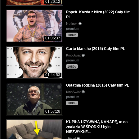
01:26:12
Popek. Każda z blizn (2022) Cały film
PL
Netlook
premium
1080p
01:06:37
Carte blanche (2015) Cały film PL
KinoSwiat
premium
1080p
01:44:53
Ostatnia rodzina (2016) Cały film PL
KinoSwiat
premium
1080p
01:57:28
KUPIŁA UŻYWANĄ KANAPĘ, to co
znalazła W ŚRODKU było
NIEZWYKŁE...
xFisiel