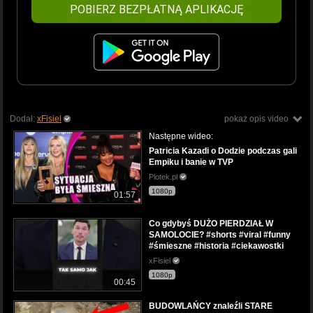
POBIERZ BEZPŁATNĄ APLIKACJĘ
Dodał:
xFisiel
pokaż opis video
Następne wideo:
Patricia Kazadi o Dodzie podczas gali
Empiku i banie w TVP
Plotek.pl
1080p
01:57
Co gdybyś DUŻO PIERDZIAŁ W
SAMOLOCIE? #shorts #viral #funny
#śmieszne #historia #ciekawostki
xFisiel
1080p
00:45
BUDOWLAŃCY znaleźli STARE