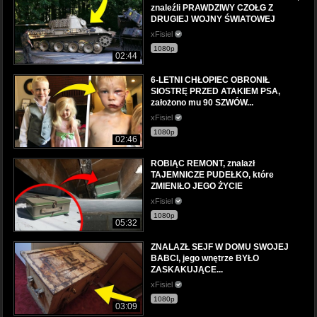
znaleźli PRAWDZIWY CZOŁG Z
DRUGIEJ WOJNY ŚWIATOWEJ
xFisiel
1080p
02:44
6-LETNI CHŁOPIEC OBRONIŁ
SIOSTRĘ PRZED ATAKIEM PSA,
założono mu 90 SZWÓW...
xFisiel
1080p
02:46
ROBIĄC REMONT, znalazł
TAJEMNICZE PUDEŁKO, które
ZMIENIŁO JEGO ŻYCIE
xFisiel
1080p
05:32
ZNALAZŁ SEJF W DOMU SWOJEJ
BABCI, jego wnętrze BYŁO
ZASKAKUJĄCE...
xFisiel
1080p
03:09