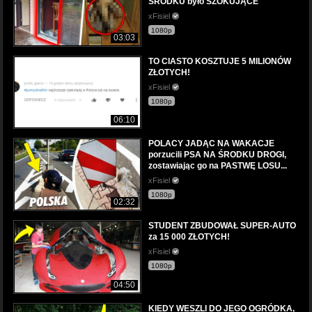
ŚRODKU było SZOKUJĄCE
xFisiel
1080p
03:03
TO CIASTO KOSZTUJE 5 MILIONÓW
ZŁOTYCH!
xFisiel
1080p
06:10
POLACY JADĄC NA WAKACJE
porzucili PSA NA ŚRODKU DROGI,
zostawiając go na PASTWĘ LOSU...
xFisiel
1080p
02:32
STUDENT ZBUDOWAŁ SUPER-AUTO
za 15 000 ZŁOTYCH!
xFisiel
1080p
04:50
KIEDY WESZLI DO JEGO OGRÓDKA,