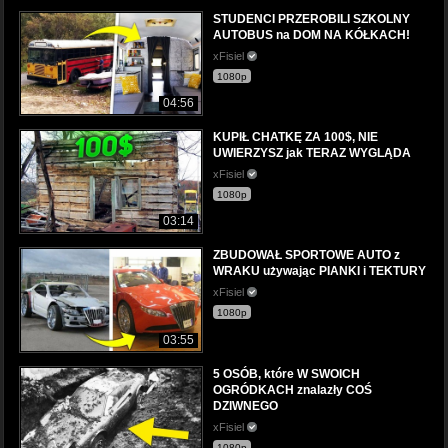
STUDENCI PRZEROBILI SZKOLNY
AUTOBUS na DOM NA KÓŁKACH!
xFisiel
1080p
04:56
KUPIŁ CHATKĘ ZA 100$, NIE
UWIERZYSZ jak TERAZ WYGLĄDA
xFisiel
1080p
03:14
ZBUDOWAŁ SPORTOWE AUTO z
WRAKU używając PIANKI i TEKTURY
xFisiel
1080p
03:55
5 OSÓB, które W SWOICH
OGRÓDKACH znalazły COŚ
DZIWNEGO
xFisiel
1080p