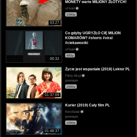
MONETY warte MILIONY ZŁOTYCH!
xFisiel
1080p
03:27
Co gdyby UGRYZŁO CIĘ MILION
KOMARÓW? #shorts #viral
#ciekawostki
xFisiel
480p
00:32
Życie jest wspaniałe (2018) Lektor PL
Filmy Akcji
premium
1080p
01:37:09
Kurier (2019) Cały film PL
KinoSwiat
premium
1080p
01:48:37