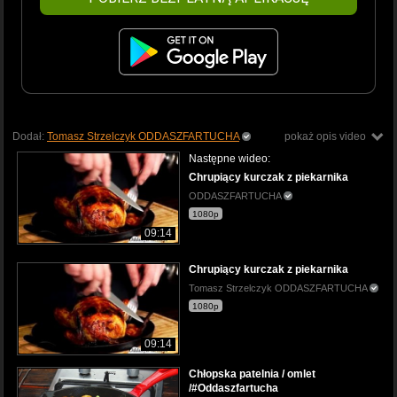
Dodał:
Tomasz Strzelczyk ODDASZFARTUCHA
pokaż opis video
Następne wideo:
Chrupiący kurczak z piekarnika
ODDASZFARTUCHA
1080p
09:14
Chrupiący kurczak z piekarnika
Tomasz Strzelczyk ODDASZFARTUCHA
1080p
09:14
Chłopska patelnia / omlet
/#Oddaszfartucha