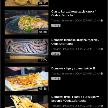
09:31
Ciasto kurczakowe zapiekanka /
Oddaszfartucha
Tomasz Strzelczyk ODDASZFARTUCHA
1080p
06:58
Domowa kiełbasa krojona ręcznie /
Oddaszfartucha
Tomasz Strzelczyk ODDASZFARTUCHA
1080p
12:05
Domowe chipsy z ziemniaków !!
Tomasz Strzelczyk ODDASZFARTUCHA
1080p
05:48
Domowe frytki i pałki z kurczaka w
beconie / Oddaszfartucha
Tomasz Strzelczyk ODDASZFARTUCHA