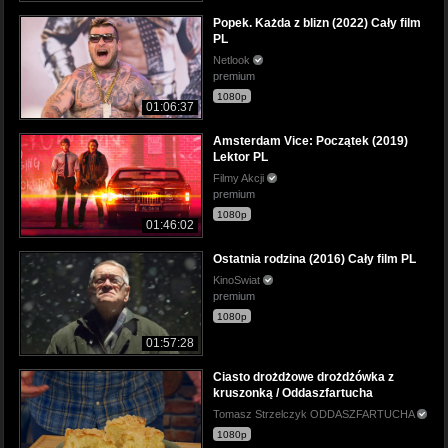
Popek. Każda z blizn (2022) Cały film
PL
Netlook
premium
1080p
01:06:37
Amsterdam Vice: Początek (2019)
Lektor PL
Filmy Akcji
premium
1080p
01:46:02
Ostatnia rodzina (2016) Cały film PL
KinoSwiat
premium
1080p
01:57:28
Ciasto drożdżowe drożdżówka z
kruszonką / Oddaszfartucha
Tomasz Strzelczyk ODDASZFARTUCHA
1080p