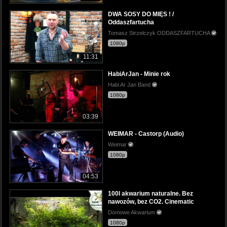
DWA SOSY DO MIĘS ! /
Oddaszfartucha
Tomasz Strzelczyk ODDASZFARTUCHA
1080p
11:31
HabiArJan - Minie rok
Habi Ar Jan Band
1080p
03:39
WEIMAR - Castorp (Audio)
Weimar
1080p
04:53
100l akwarium naturalne. Bez
nawozów, bez CO2. Cinematic
Domowe Akwarium
1080p