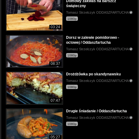
Domowy zakwas na barszcz
świąteczny
Tomasz Strzelczyk ODDASZFARTUCHA
1080p
03:24
Dorsz w zalewie pomidorowo -
octowej / Oddaszfartucha
Tomasz Strzelczyk ODDASZFARTUCHA
1080p
08:37
Drożdżówka po skandynawsku
Tomasz Strzelczyk ODDASZFARTUCHA
1080p
07:47
Drugie śniadanie / Oddaszfartucha
Tomasz Strzelczyk ODDASZFARTUCHA
1080p
05:27