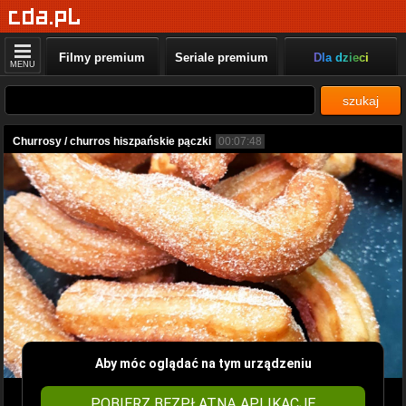
Filmy premium
Seriale premium
Dla dzieci
MENU
szukaj
Churrosy / churros hiszpańskie pączki
00:07:48
Aby móc oglądać na tym urządzeniu
POBIERZ BEZPŁATNĄ APLIKACJĘ