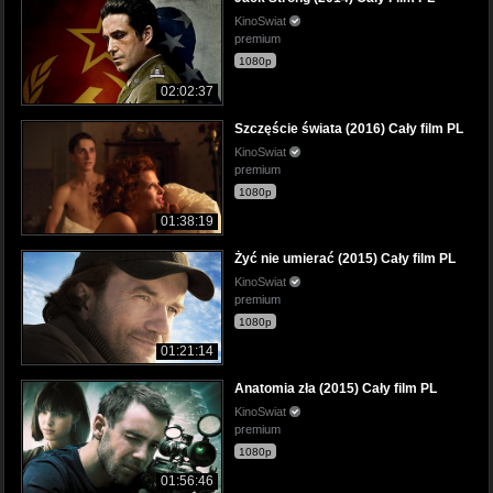
KinoSwiat
premium
1080p
02:02:37
Szczęście świata (2016) Cały film PL
KinoSwiat
premium
1080p
01:38:19
Żyć nie umierać (2015) Cały film PL
KinoSwiat
premium
1080p
01:21:14
Anatomia zła (2015) Cały film PL
KinoSwiat
premium
1080p
01:56:46