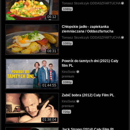
Tomasz Strzelczyk ODDASZFARTUCHA
1080p
06:12
Chłopskie jadło - zapiekanka
ziemniaczana / Oddaszfartucha
Tomasz Strzelczyk ODDASZFARTUCHA
1080p
08:31
Powrót do tamtych dni (2021) Cały
film PL
KinoSwiat
premium
1080p
01:44:55
Zabić bobra (2012) Cały Film PL
KinoSwiat
premium
720p
01:38:04
Jack Strong (2014) Cały Film PL