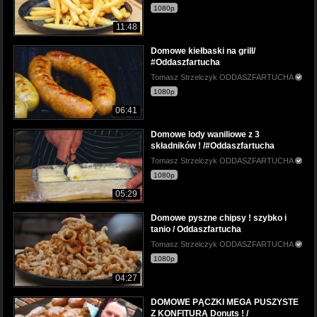
1080p
11:48
Domowe kiełbaski na grill/
#Oddaszfartucha
Tomasz Strzelczyk ODDASZFARTUCHA
1080p
06:41
Domowe lody waniliowe z 3
składników ! /#Oddaszfartucha
Tomasz Strzelczyk ODDASZFARTUCHA
1080p
05:29
Domowe pyszne chipsy ! szybko i
tanio / Oddaszfartucha
Tomasz Strzelczyk ODDASZFARTUCHA
1080p
04:27
DOMOWE PĄCZKI MEGA PUSZYSTE
Z KONFITURĄ Donuts ! /