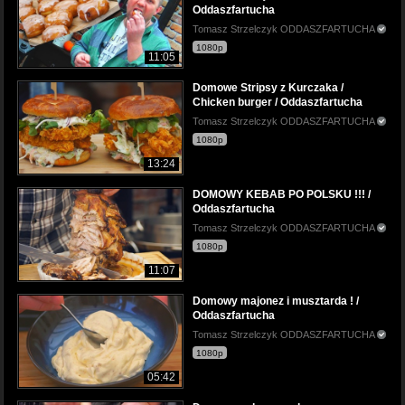
Oddaszfartucha
Tomasz Strzelczyk ODDASZFARTUCHA
1080p
11:05
Domowe Stripsy z Kurczaka /
Chicken burger / Oddaszfartucha
Tomasz Strzelczyk ODDASZFARTUCHA
1080p
13:24
DOMOWY KEBAB PO POLSKU !!! /
Oddaszfartucha
Tomasz Strzelczyk ODDASZFARTUCHA
1080p
11:07
Domowy majonez i musztarda ! /
Oddaszfartucha
Tomasz Strzelczyk ODDASZFARTUCHA
1080p
05:42