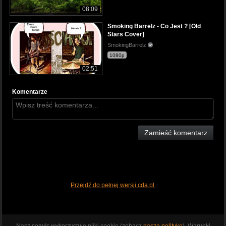
08:09
Smoking Barrelz - Co Jest ? [Old
Stars Cover]
SmokingBarrelz
1080p
02:51
Komentarze
Zamieść komentarz
Przejdź do pełnej wersji cda.pl
Nasz serwis wykorzystuje pliki cookie (zobacz
naszą politykę
). Warunki