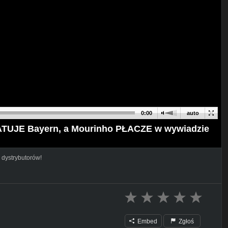
0:00
auto
ATUJE Bayern, a Mourinho PŁACZE w wywiadzie
 dystrybutorów!
Embed
Zgłoś