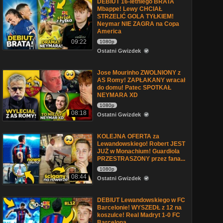
DEBIUT 16-letniego BRATA
Mbappe! Lewy CHCIAŁ
STRZELIĆ GOLA TYŁKIEM!
Neymar NIE ZAGRA na Copa
America
09:22
1080p
Ostatni Gwizdek
Jose Mourinho ZWOLNIONY z
AS Romy! ZAPŁAKANY wracał
do domu! Patec SPOTKAŁ
NEYMARA XD
1080p
08:18
Ostatni Gwizdek
KOLEJNA OFERTA za
Lewandowskiego! Robert JEST
JUŻ w Monachium! Guardiola
PRZESTRASZONY przez fana...
1080p
08:44
Ostatni Gwizdek
DEBIUT Lewandowskiego w FC
Barcelonie! WYSZEDŁ z 12 na
koszulce! Real Madryt 1-0 FC
Barcelona