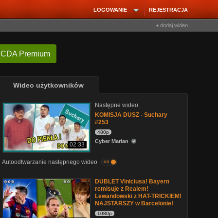
LOGOWANIE
REJESTRACJA
+ dodaj wideo
 CDA Premium
Wideo użytkowników
Następne wideo:
KOMISJA DUSZ - Suchary
#253
480p
Cyber Marian
02:33
Autoodtwarzanie następnego wideo
on
DUBLET Viniciusa! Bayern
remisuje z Realem!
Lewandowski z HAT-TRICKIEM!
NAJSTARSZY w Barcelonie!
1080p