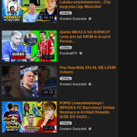
Lukaku antybohaterem... City
wygrywa Ligę Mistrzów!
1080p
08:24
Ostatni Gwizdek
Quebo WRACA NA BOISKO?
Lewy jest już NIKIM w oczach
Pereza...
1080p
FootballTV
11:02
Pep Guardiola ZALAŁ SIĘ ŁZAMI
#shorts
1080p
Ostatni Gwizdek
00:16
POPIS Lewandowskiego i
WPADKA FC Barcelony! Debiut
Neymara w Al-Hilal! Ronaldo
IDZIE DO SĄDU...
1080p
11:20
Ostatni Gwizdek