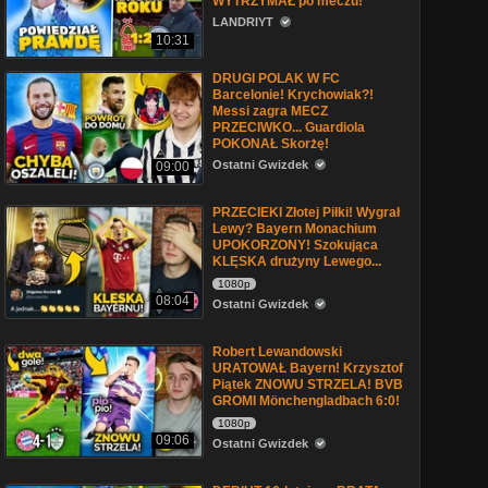
WYTRZYMAŁ po meczu!
LANDRIYT
10:31
DRUGI POLAK W FC
Barcelonie! Krychowiak?!
Messi zagra MECZ
PRZECIWKO... Guardiola
POKONAŁ Skorżę!
Ostatni Gwizdek
09:00
PRZECIEKI Złotej Piłki! Wygrał
Lewy? Bayern Monachium
UPOKORZONY! Szokująca
KLĘSKA drużyny Lewego...
1080p
08:04
Ostatni Gwizdek
Robert Lewandowski
URATOWAŁ Bayern! Krzysztof
Piątek ZNOWU STRZELA! BVB
GROMI Mönchengladbach 6:0!
1080p
09:06
Ostatni Gwizdek