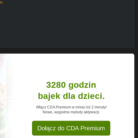
9s
lltv_yt/
ata piłki nożnej. Mimo wakacji naprawdę
by, które ukończyły 18 lat.
her. Gra u nielegalnych bukmacherów
3280 godzin
bajek dla dzieci.
fik zawartych w tym filmie. Materiały
umożliwienia widzom lepszego
Włącz CDA Premium w mniej niż 2 minuty!
Nowe, wygodne metody aktywacji.
Dołącz do CDA Premium