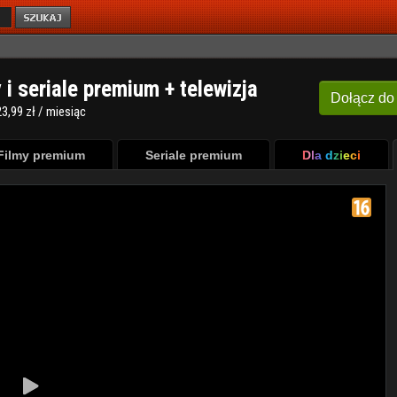
y i seriale premium + telewizja
Dołącz
do
3,99 zł / miesiąc
Filmy premium
Seriale premium
Dla dzieci