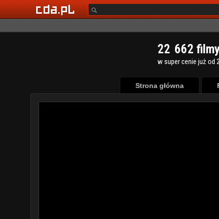
2
2
6
6
2
film
w super cenie już od 2
Strona główna