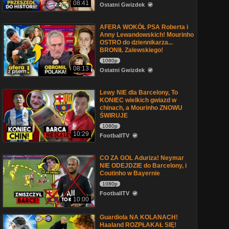
08:41
Ostatni Gwizdek
AFERA WOKÓŁ PSA Roberta i
Anny Lewandowskich! Mourinho
OSTRO do dziennikarza...
BRONIŁ Zalewskiego!
1080p
08:13
Ostatni Gwizdek
Lewy NIE dla Barcelony, To
KONIEC wielkich gwiazd w
chinach, a Mourinho ZNOWU
ŚWIRUJE
1080p
10:29
FootballTV
CO ZA GOL Aduriza! Neymar
NIE ODEJDZIE do Barcelony, i
Coutinho w Bayernie
1080p
FootballTV
10:00
Guardiola NA KOLANACH!
Haaland ROZPŁAKAŁ SIĘ!