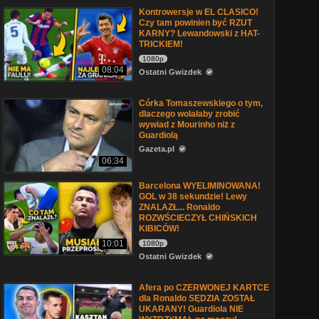
Kontrowersje w EL CLASICO!
Czy tam powinien być RZUT
KARNY? Lewandowski z HAT-
TRICKIEM!
1080p
08:04
Ostatni Gwizdek
Córka Tomaszewskiego o tym,
dlaczego wolałaby zrobić
wywiad z Mourinho niż z
Guardiolą
Gazeta.pl
06:34
Barcelona WYELIMINOWANA!
GOL w 38 sekundzie! Lewy
ZNALAZŁ... Ronaldo
ROZWŚCIECZYŁ CHIŃSKICH
KIBICÓW!
10:01
1080p
Ostatni Gwizdek
Afera po CZERWONEJ KARTCE
dla Ronaldo SĘDZIA ZOSTAŁ
UKARANY! Guardiola NIE