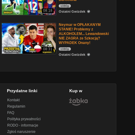
1080p
08:18
Ostatni Gwizdek
Neymar w OPŁAKANYM
STANIE! Problemy z
ALKOHOLEM... Lewandowski
NIE ZAGRA ze Szkocją?
WYPADEK Onany!
08:31
1080p
Ostatni Gwizdek
Przydatne linki
Kup w
Kontakt
Regulamin
FAQ
Polityka prywatności
RODO - informacje
Zgłoś naruszenie