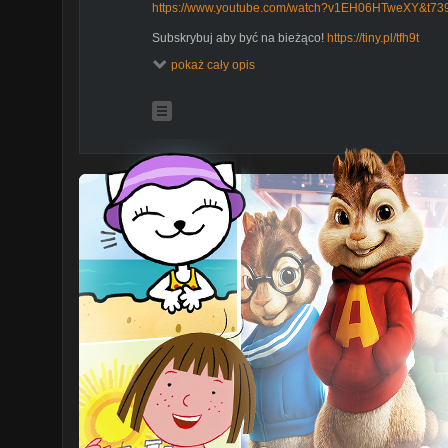
https://www.youtube.com/watch?v1EH06HTweXY&t73
Subskrybuj aby być na bieżąco!
https://tiny.pl/tfh9t
Wbijaj na instagrama!
https://www.instagram.com/footba
pokaż cały opis
SIEMKA! Dzisiaj czekały na Was kolejne newsy ze świ
dużo się dzieje.
Oglądajcie do końca !
Zakłady bukmacherskie Totolotek (+18):
https://www.totolotek.pl/
W grach hazardowych mogą uczestniczyć wyłącznie oso
Hazard może uzależniać.Totolotek to legalny bukmac
grozi konsekwencjami prawnymi.
Współpraca: do837@onet.pl
Ciekawi Youtube
https://tiny.pl/tfh9r
Fast Rap
https://tiny.pl/tfh9w
Szybka piłka
https://tiny.pl/tfh9c
Autor kanału nie rości sobie żadnych praw do zdjęć/gra
wykorzystane w ramach dozwolonego użytku, w celu 
zrozumienia produkcji