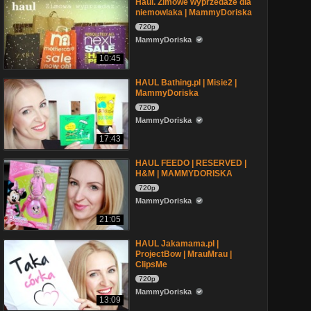
Haul. Zimowe wyprzedaże dla
niemowlaka | MammyDoriska
720p
MammyDoriska
10:45
HAUL Bathing.pl | Misie2 |
MammyDoriska
720p
MammyDoriska
17:43
HAUL FEEDO | RESERVED |
H&M | MAMMYDORISKA
720p
MammyDoriska
21:05
HAUL Jakamama.pl |
ProjectBow | MrauMrau |
ClipsMe
720p
MammyDoriska
13:09