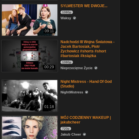
SYLWESTER WE DWOJE...
1080p
Waksy
09:11
Nadchodzi III Wojna Światowa -
Jacek Bartosiak, Piotr
Zychowicz #shorts #short
#bartosiak #książka
1080p
00:29
Nieprzeciętne Życie
Night Mistress - Hand Of God
(Studio)
NightMistress
01:18
MÓJ CODZIENNY MAKEUP |
jakubcheer
720p
Jakub Cheer