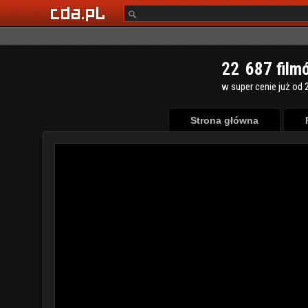
2
2
6
8
7
film
w super cenie już od 2
Strona główna