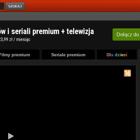
ów i seriali premium + telewizja
Dołącz
do
3,99 zł / miesiąc
Filmy premium
Seriale premium
Dla dzieci