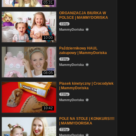
05:31
ORGANIZACJA BIURKA W
POLSCE | MAMMYDORISKA
720p
MammyDoriska
10:00
Październikowy HAUL
zakupowy | MammyDoriska
720p
MammyDoriska
08:05
Piasek kinetyczny | Crocodylek
| MammyDoriska
720p
MammyDoriska
10:42
POLE NA STOLE | KONKURS!!!!
| MAMMYDORISKA
720p
MammyDoriska