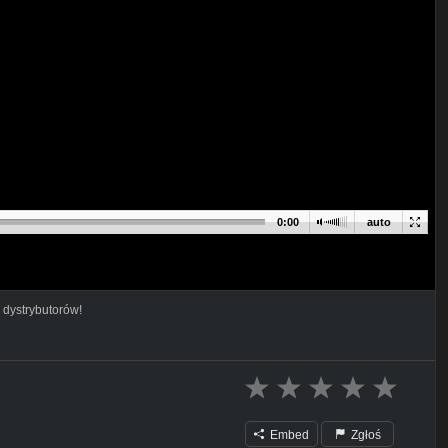
0:00
auto
 dystrybutorów!
Embed
Zgłoś