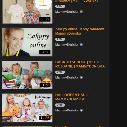
miesiecy | MammyDoriska
720p
MammyDoriska
08:29
Zakupy online | Kody rabatowe |
MammyDoriska
720p
MammyDoriska
04:58
BACK TO SCHOOL | MEGA
ROZDANIE | MAMMYDORISKA
720p
MammyDoriska
11:58
HALLOWEEN HAUL |
MAMMYDORISKA
720p
MammyDoriska
14:36