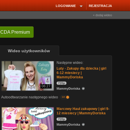
LOGOWANIE
REJESTRACJA
+ dodaj wideo
 CDA Premium
Wideo użytkowników
Następne wideo:
Luty - Zakupy dla dziecka | girl
6-12 miesiecy |
MammyDoriska
720p
06:27
MammyDoriska
Autoodtwarzanie następnego wideo
on
Marcowy Haul zakupowy | girl 9-
12 miesiecy | MammyDoriska
720p
MammyDoriska