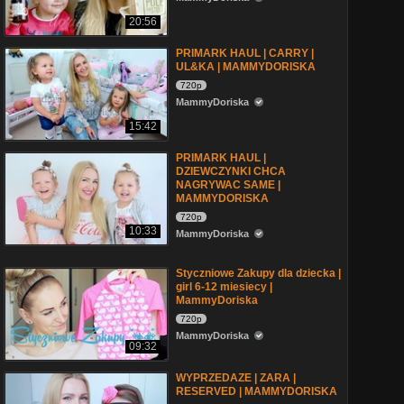
20:56
PRIMARK HAUL | CARRY |
UL&KA | MAMMYDORISKA
720p
MammyDoriska
15:42
PRIMARK HAUL |
DZIEWCZYNKI CHCA
NAGRYWAC SAME |
MAMMYDORISKA
720p
10:33
MammyDoriska
Styczniowe Zakupy dla dziecka |
girl 6-12 miesiecy |
MammyDoriska
720p
MammyDoriska
09:32
WYPRZEDAZE | ZARA |
RESERVED | MAMMYDORISKA