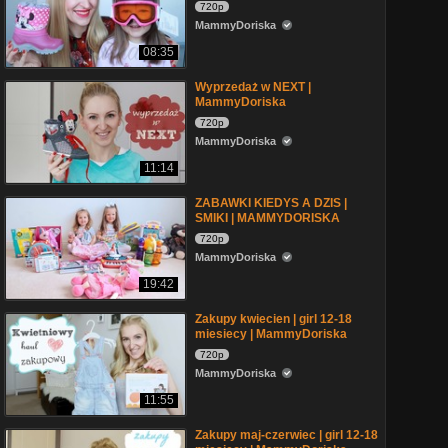
720p
MammyDoriska
08:35
Wyprzedaż w NEXT |
MammyDoriska
720p
MammyDoriska
11:14
ZABAWKI KIEDYS A DZIS |
SMIKI | MAMMYDORISKA
720p
MammyDoriska
19:42
Zakupy kwiecien | girl 12-18
miesiecy | MammyDoriska
720p
MammyDoriska
11:55
Zakupy maj-czerwiec | girl 12-18