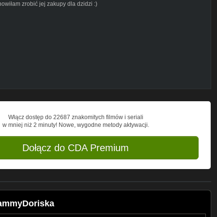
iłam zrobić jej zakupy dla dzidzi :)
-----------
Włącz dostęp do 22687 znakomitych filmów i seriali
w mniej niż 2 minuty! Nowe, wygodne metody aktywacji.
353
Dołącz do CDA Premium
MammyDoriska