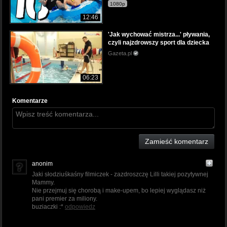
1080p
12:46
'Jak wychować mistrza...' pływania,
czyli najzdrowszy sport dla dziecka
Gazeta.pl
06:23
Komentarze
Zamieść komentarz
anonim
Jaki słodziuśkaśny filmiczek - zazdroszczę Lilli takiej pozytywnej
Mammy.
Nie przejmuj się chorobą i make-upem, bo lepiej wyglądasz niż
pani premier za miliony.
buziaczki :*
odpowiedz