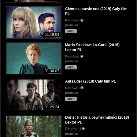
Ciemno, prawie noc (2019) Cały film
PL
KinoSwiat
premium
1080p
01:49:04
Maria Skłodowska-Curie (2016)
Lektor PL
KinoSwiat
premium
1080p
01:36:07
Autsajder (2018) Cały film PL
KinoSwiat
premium
1080p
01:29:24
Doris: Historia pewnej miłości (2018)
Lektor PL
Filmy Akcji
premium