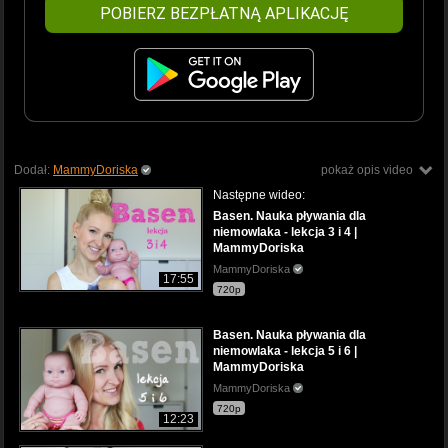
POBIERZ BEZPŁATNĄ APLIKACJĘ
Dodał:
MammyDoriska
pokaż opis video
Następne wideo:
Basen. Nauka pływania dla
niemowlaka - lekcja 3 i 4 |
MammyDoriska
MammyDoriska
17:55
720p
Basen. Nauka pływania dla
niemowlaka - lekcja 5 i 6 |
MammyDoriska
MammyDoriska
720p
12:23