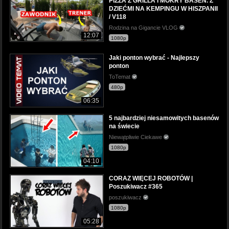
PIZZA Z GRILLA I MOKRY BASEN. Z
DZIEĆMI NA KEMPINGU W HISZPANII
/ V118
Rodzina na Gigancie VLOG
12:07
1080p
Jaki ponton wybrać - Najlepszy
ponton
ToTemat
480p
06:35
5 najbardziej niesamowitych basenów
na świecie
Niewątpliwie Ciekawe
1080p
04:10
CORAZ WIĘCEJ ROBOTÓW |
Poszukiwacz #365
poszukiwacz
1080p
05:28