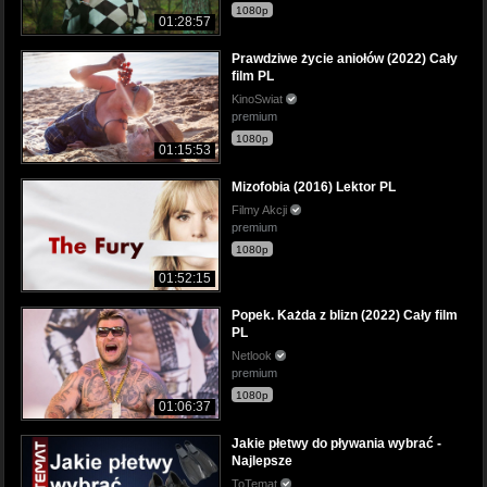
1080p
01:28:57
Prawdziwe życie aniołów (2022) Cały
film PL
KinoSwiat
premium
1080p
01:15:53
Mizofobia (2016) Lektor PL
Filmy Akcji
premium
1080p
01:52:15
Popek. Każda z blizn (2022) Cały film
PL
Netlook
premium
1080p
01:06:37
Jakie płetwy do pływania wybrać -
Najlepsze
ToTemat