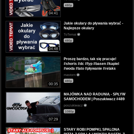
480p
04:41
Jakie okulary do pływania wybrać -
Najlepsze okulary
ToTemat
480p
04:48
Proszę bardzo, tak się pracuje!
#shorts #dc #fyp #basen #kapiel
#woda #lato #pływanie #relaks
mastorn
480p
00:35
MAJÓWKA NAD RADUNIĄ - SPŁYW
SAMOCHODEM | Poszukiwacz #489
poszukiwacz
1080p
07:29
STARY ROBI POMPKI, SPALONA