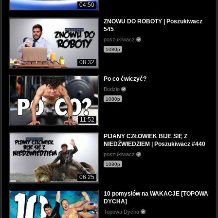
04:50
ZNOWU DO ROBOTY | Poszukiwacz
545
poszukiwacz
1080p
08:32
Po co ćwiczyć?
Bodzio
1080p
11:52
PIJANY CZŁOWIEK BIJE SIĘ Z
NIEDŹWIEDZIEM | Poszukiwacz #440
poszukiwacz
1080p
06:25
10 pomysłów na WAKACJE [TOPOWA
DYCHA]
Topowa Dycha