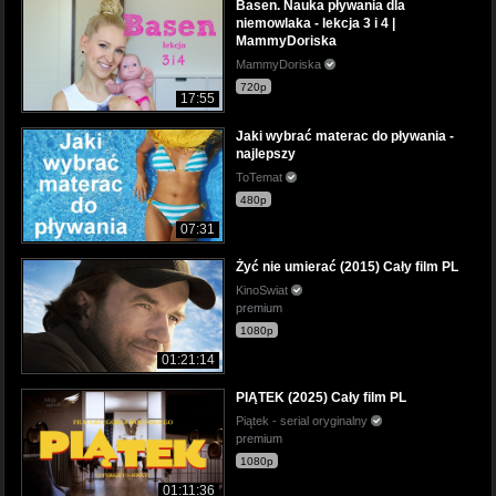
Basen. Nauka pływania dla
niemowlaka - lekcja 3 i 4 |
MammyDoriska
MammyDoriska
720p
17:55
Jaki wybrać materac do pływania -
najlepszy
ToTemat
480p
07:31
Żyć nie umierać (2015) Cały film PL
KinoSwiat
premium
1080p
01:21:14
PIĄTEK (2025) Cały film PL
Piątek - serial oryginalny
premium
1080p
01:11:36