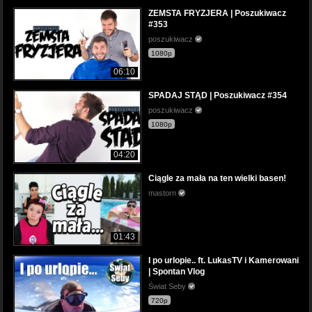
ZEMSTA FRYZJERA | Poszukiwacz
#353
poszukiwacz
1080p
06:10
SPADAJ STĄD | Poszukiwacz #354
poszukiwacz
1080p
04:20
Ciągle za mała na ten wielki basen!
mastorn
01:43
I po urlopie.. ft. LukasTV i Kamerowani
| Spontan Vlog
Świat Seby
720p