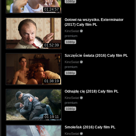
1080p
01:24:57
Gotowi na wszystko. Exterminator
(2017) Cały film PL
KinoSwiat
premium
1080p
01:52:39
Szczęście świata (2016) Cały film PL
KinoSwiat
premium
1080p
01:38:19
Odnajdę cię (2018) Cały film PL
KinoSwiat
premium
1080p
01:19:11
Smoleńsk (2016) Cały film PL
KinoSwiat