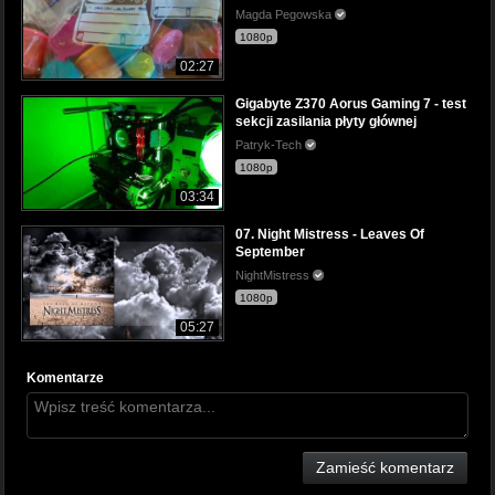
Magda Pegowska
1080p
02:27
Gigabyte Z370 Aorus Gaming 7 - test
sekcji zasilania płyty głównej
Patryk-Tech
1080p
03:34
07. Night Mistress - Leaves Of
September
NightMistress
1080p
05:27
Komentarze
Zamieść komentarz