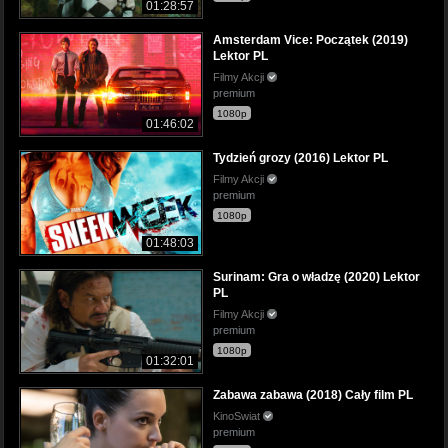
01:28:57
Amsterdam Vice: Początek (2019)
Lektor PL
Filmy Akcji
premium
1080p
01:46:02
Tydzień grozy (2016) Lektor PL
Filmy Akcji
premium
1080p
01:48:03
Surinam: Gra o władzę (2020) Lektor
PL
Filmy Akcji
premium
1080p
01:32:01
Zabawa zabawa (2018) Cały film PL
KinoSwiat
premium