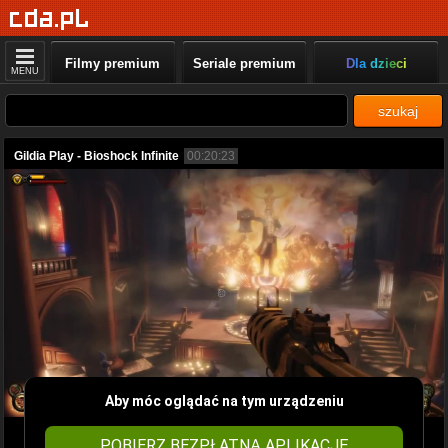
Filmy premium
Seriale premium
Dla dzieci
MENU
szukaj
Gildia Play - Bioshock Infinite
00:20:23
Aby móc oglądać na tym urządzeniu
POBIERZ BEZPŁATNĄ APLIKACJĘ