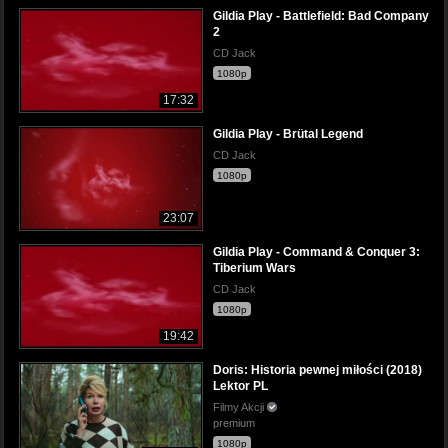
Gildia Play - Battlefield: Bad Company
2
CD Jack
1080p
17:32
Gildia Play - Brütal Legend
CD Jack
1080p
23:07
Gildia Play - Command & Conquer 3:
Tiberium Wars
CD Jack
1080p
19:42
Doris: Historia pewnej miłości (2018)
Lektor PL
Filmy Akcji
premium
1080p