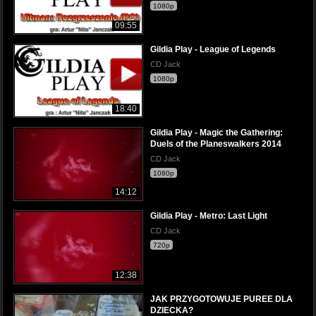
1080p
09:55
Gildia Play - League of Legends
CD Jack
1080p
18:40
Gildia Play - Magic the Gathering:
Duels of the Planeswalkers 2014
CD Jack
1080p
14:12
Gildia Play - Metro: Last Light
CD Jack
720p
12:38
JAK PRZYGOTOWUJE PUREE DLA
DZIECKA?