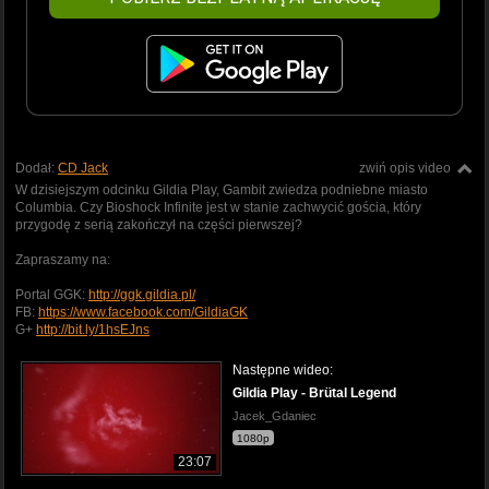
Dodał:
CD Jack
zwiń opis video
W dzisiejszym odcinku Gildia Play, Gambit zwiedza podniebne miasto
Columbia. Czy Bioshock Infinite jest w stanie zachwycić gościa, który
przygodę z serią zakończył na części pierwszej?
Zapraszamy na:
Portal GGK:
http://ggk.gildia.pl/
FB:
https://www.facebook.com/GildiaGK
G+
http://bit.ly/1hsEJns
Następne wideo:
Gildia Play - Brütal Legend
Jacek_Gdaniec
1080p
23:07