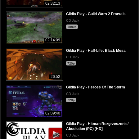
02:32:13
Gildia Play - Guild Wars 2 Fractals
CD Jack
1080p
02:14:09
Gildia Play - Half-Life: Black Mesa
CD Jack
720p
26:52
Gildia Play - Heroes Of The Storm
CD Jack
720p
02:09:40
Gildia Play - Hitman Rozgrzeszenie/
Absolution (PC) [HD]
CD Jack