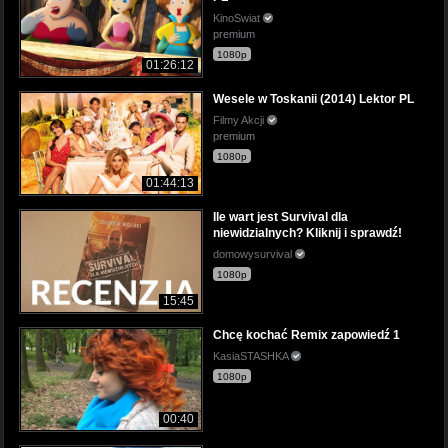
KinoSwiat
premium
1080p
01:26:12
Wesele w Toskanii (2014) Lektor PL
Filmy Akcji
premium
1080p
01:44:13
Ile wart jest Survival dla
niewidzialnych? Kliknij i sprawdź!
domowysurvival
1080p
15:45
Chcę kochać Remix zapowiedź 1
KasiaSTASHKA
1080p
00:40