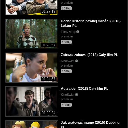
premium
1080p
01:27:19
Doris: Historia pewnej miłości (2018)
Lektor PL
Filmy Akcji
premium
1080p
01:28:57
Zabawa zabawa (2018) Cały film PL
KinoSwiat
premium
1080p
01:24:57
Autsajder (2018) Cały film PL
KinoSwiat
premium
1080p
01:29:24
Jak uratować mamę (2015) Dubbing
PL