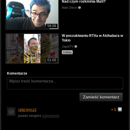
Nad czym rozkminia Matt?
Matt Olech
58:06
W poszukiwaniu RTXa w Akihabara w
Tokio
JapolTV
1080p
01:00
Komentarze
Zamieść komentarz
rafal-kyrcz2
+ 1
power rangers
odpowiedz