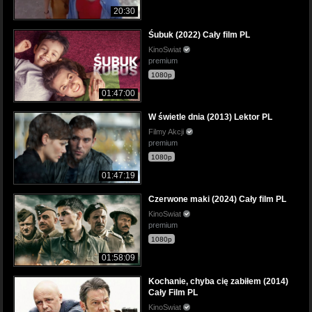
20:30
Śubuk (2022) Cały film PL
KinoSwiat
premium
1080p
01:47:00
W świetle dnia (2013) Lektor PL
Filmy Akcji
premium
1080p
01:47:19
Czerwone maki (2024) Cały film PL
KinoSwiat
premium
1080p
01:58:09
Kochanie, chyba cię zabiłem (2014)
Cały Film PL
KinoSwiat