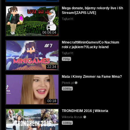
Mega donate, bijemy rekordy live i 6h
Stream![ZAPIS LIVE]
TajfunYt
06:06:04
MinecraftMininGames/Co Nachium
robi z jajkiem?!/Lucky Island
TajfunYt
720p
22:34
Mata i Kinny Zimmer na Fame Mma?
Plotek.pl
1080p
00:18
TRONDHEIM 2016 | Wiktoria
Wiktoria Ilczuk
1080p