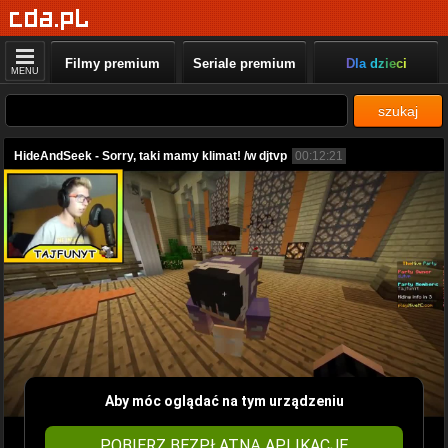
Filmy premium
Seriale premium
Dla dzieci
MENU
szukaj
HideAndSeek - Sorry, taki mamy klimat! /w djtvp
00:12:21
Aby móc oglądać na tym urządzeniu
POBIERZ BEZPŁATNĄ APLIKACJĘ