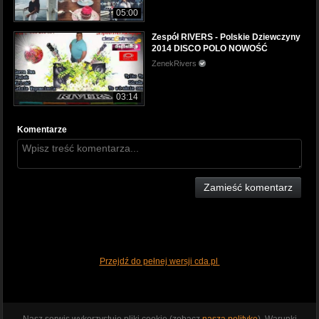
05:00
Zespół RIVERS - Polskie Dziewczyny
2014 DISCO POLO NOWOŚĆ
ZenekRivers
03:14
Komentarze
Zamieść komentarz
Przejdź do pełnej wersji cda.pl
Nasz serwis wykorzystuje pliki cookie (zobacz
naszą politykę
). Warunki