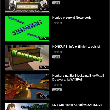
720p
05:43
Koniec przerwy! Nowe serię!
TajfunYt
04:55
KONKURS! Info w filmie i w opisie!
TajfunYt
720p
05:55
Konkurs na SkyBlocku na BlueMc.pl!
Do wygrania WYSPA!
TajfunYt
1080p
05:32
Live Ocenianie Kanałów [ZAPISLIVE]
TajfunYt