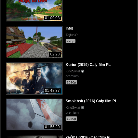
01:09:03
Info!
TajfunYt
720p
02:28
Kurier (2019) Cały film PL
KinoSwiat
premium
1080p
01:48:37
Smoleńsk (2016) Cały film PL
KinoSwiat
premium
1080p
01:55:20
Zaćma (2016) Cały film PL