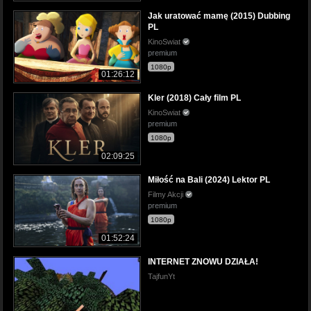
Jak uratować mamę (2015) Dubbing
PL
KinoSwiat
premium
1080p
01:26:12
Kler (2018) Cały film PL
KinoSwiat
premium
1080p
02:09:25
Miłość na Bali (2024) Lektor PL
Filmy Akcji
premium
1080p
01:52:24
INTERNET ZNOWU DZIAŁA!
TajfunYt