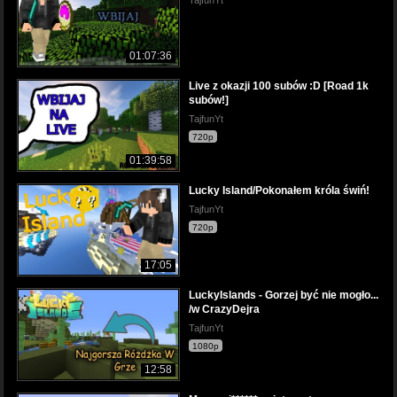
01:07:36
Live z okazji 100 subów :D [Road 1k
subów!]
TajfunYt
720p
01:39:58
Lucky Island/Pokonałem króla świń!
TajfunYt
720p
17:05
LuckyIslands - Gorzej być nie mogło...
/w CrazyDejra
TajfunYt
1080p
12:58