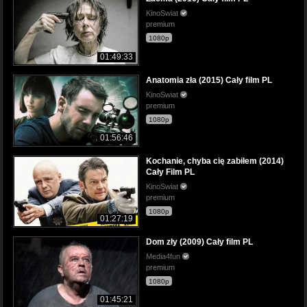
KinoSwiat
premium
1080p
01:49:33
Anatomia zła (2015) Cały film PL
KinoSwiat
premium
1080p
01:56:46
Kochanie, chyba cię zabiłem (2014)
Cały Film PL
KinoSwiat
premium
1080p
01:27:19
Dom zły (2009) Cały film PL
Media4fun
premium
1080p
01:45:21