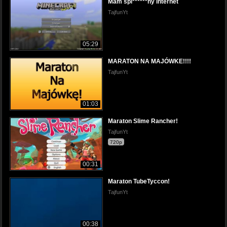
Mam spi******ny internet
TajfunYt
05:29
MARATON NA MAJÓWKE!!!!
TajfunYt
01:03
Maraton Slime Rancher!
TajfunYt
720p
00:31
Maraton TubeTyccon!
TajfunYt
00:38