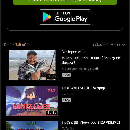
Dodał:
TajfunYt
pokaż opis video
Następne wideo:
Belona smaczna, a karaś lepszy od
dorsza?
SebastianKowalczyk77
480p
10:33
HIDE AND SEEK!! /w djtvp
TajfunYt
720p
16:11
HpCraft!!!! Nowy bot ;) [ZAPISLIVE]
TajfunYt