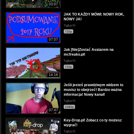
03:07
JAK TO KAŻDY MÓWI: NOWY ROK,
NOWY JA!
TajfunYt
720p
07:07
Jak [Nie]Zostać Avatarem na
mcfreako.pl!
TajfunYt
720p
14:16
Jeśli jesteś prawdziwym widzem to
musisz to obejrzeć! Bardzo ważna
informacja! Nowy kanał!
TajfunYt
1080p
07:47
Key-Drop.pl! Zobacz co ty możesz
wygrać!
TajfunYt