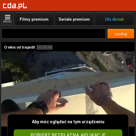
Filmy premium
Seriale premium
Dla dzieci
MENU
szukaj
O włos od tragedii
00:00:48
Aby móc oglądać na tym urządzeniu
POBIERZ BEZPŁATNĄ APLIKACJĘ