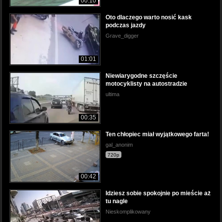
00:10
Oto dlaczego warto nosić kask
podczas jazdy
Grave_digger
01:01
Niewiarygodne szczęście
motocyklisty na autostradzie
ultima
00:35
Ten chłopiec miał wyjątkowego farta!
gal_anonim
720p
00:42
Idziesz sobie spokojnie po mieście aż
tu nagle
Nieskomplikowany