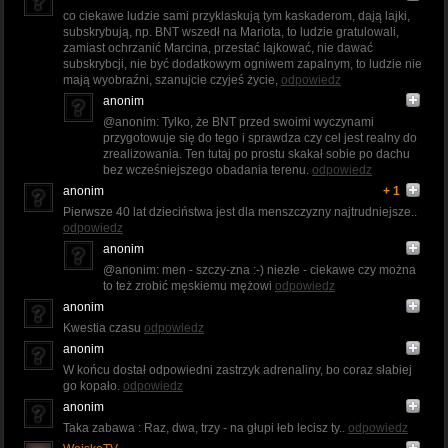
co ciekawe ludzie sami przyklaskują tym kaskaderom, dają lajki,
subskrybują, np. BNT wszedł na Mariota, to ludzie gratulowali,
zamiast ochrzanić Marcina, przestać lajkować, nie dawać
subskrybcji, nie być dodatkowym ogniwem zapalnym, to ludzie nie
mają wyobraźni, szanujcie czyjeś życie,
odpowiedz
anonim
@anonim: Tylko, że BNT przed swoimi wyczynami
przygotowuje się do tego i sprawdza czy cel jest realny do
zrealizowania. Ten tutaj po prostu skakał sobie po dachu
bez wcześniejszego obadania terenu.
odpowiedz
anonim
+ 1
Pierwsze 40 lat dzieciństwa jest dla menszczyzny najtrudniejsze..
odpowiedz
anonim
@anonim: men - szczy-zna :-) niezłe - ciekawe czy można
to też zrobić męskiemu mężowi
odpowiedz
anonim
Kwestia czasu
odpowiedz
anonim
W końcu dostał odpowiedni zastrzyk adrenaliny, bo coraz słabiej
go kopało.
odpowiedz
anonim
Taka zabawa : Raz, dwa, trzy - na głupi łeb lecisz ty..
odpowiedz