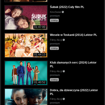
Śubuk (2022) Cały film PL
KinoSwiat
premium
1080p
01:47:00
Wesele w Toskanii (2014) Lektor PL
Filmy Akcji
premium
1080p
01:44:13
Klub złamanych serc (2024) Lektor
PL
Filmy Akcji
premium
1080p
01:40:52
Dobra, zła dziewczyna (2022) Lektor
PL
Filmy Akcji
premium