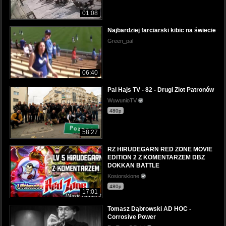
01:08
Najbardziej farciarski kibic na świecie
Green_pal
06:40
Pal Hajs TV - 82 - Drugi Zlot Patronów
WuwunioTV
480p
58:27
RZ HIRUDEGARN RED ZONE MOVIE
EDITION 2 Z KOMENTARZEM DBZ
DOKKAN BATTLE
Kosiorskione
480p
17:01
Tomasz Dąbrowski AD HOC -
Corrosive Power