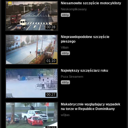
Niesamowite szczęście motocyklisty
Nieskomplikowany
480p
00:28
Nieprawdopodobne szczęście
pieszego
Villain
480p
01:10
Największy szczęściarz roku
Poza Streamem
480p
00:27
Makabrycznie wyglądający wypadek
na torze w Republice Dominikany
w0jtas