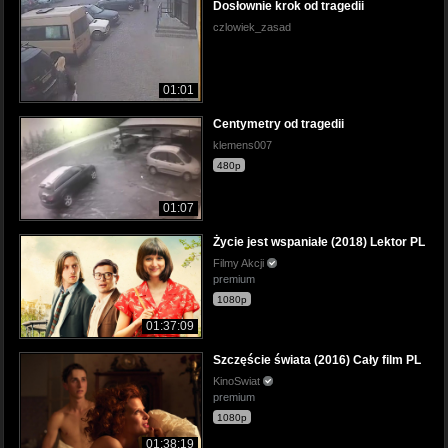
Dosłownie krok od tragedii
czlowiek_zasad
01:01
Centymetry od tragedii
klemens007
480p
01:07
Życie jest wspaniałe (2018) Lektor PL
Filmy Akcji
premium
1080p
01:37:09
Szczęście świata (2016) Cały film PL
KinoSwiat
premium
1080p
01:38:19