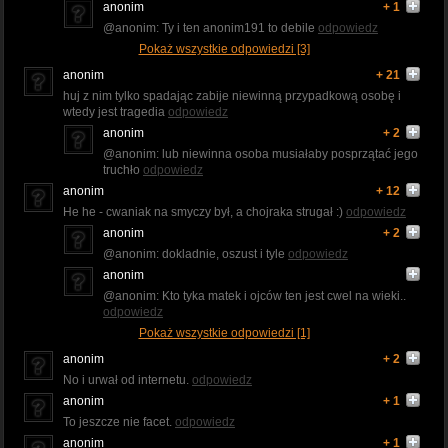
anonim
+ 1
@anonim: Ty i ten anonim191 to debile
odpowiedz
Pokaż wszystkie odpowiedzi [3]
anonim
+ 21
huj z nim tylko spadając zabije niewinną przypadkową osobę i
wtedy jest tragedia
odpowiedz
anonim
+ 2
@anonim: lub niewinna osoba musiałaby posprzątać jego
truchło
odpowiedz
anonim
+ 12
He he - cwaniak na smyczy był, a chojraka strugał :)
odpowiedz
anonim
+ 2
@anonim: dokladnie, oszust i tyle
odpowiedz
anonim
@anonim: Kto tyka matek i ojców ten jest cwel na wieki..
odpowiedz
Pokaż wszystkie odpowiedzi [1]
anonim
+ 2
No i urwał od internetu.
odpowiedz
anonim
+ 1
To jeszcze nie facet.
odpowiedz
anonim
+ 1