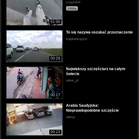
crash404
1080p
01:00
To się nazywa oszukać przeznaczenie
kapitankopyto
00:29
Największy szczęściarz na całym
świecie
witek_pl
00:17
Arabia Saudyjska:
Nieprawdopodobne szczęście
ultima
00:23