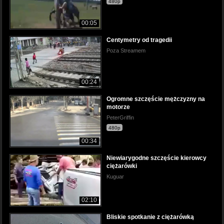
480p
00:05
Centymetry od tragedii
Poza Streamem
00:24
Ogromne szczęście mężczyzny na
motorze
PeterGriffin
480p
00:34
Niewiarygodne szczęście kierowcy
ciężarówki
Kuguar
02:10
Bliskie spotkanie z ciężarówką