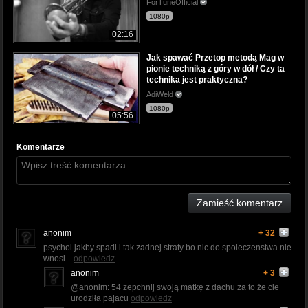
ForTuneOfficial
1080p
02:16
Jak spawać Przetop metodą Mag w
pionie techniką z góry w dół / Czy ta
technika jest praktyczna?
AdiWeld
1080p
05:56
Komentarze
Zamieść komentarz
anonim
+ 32
psychol jakby spadl i tak zadnej straty bo nic do spoleczenstwa nie
wnosi...
odpowiedz
anonim
+ 3
@anonim: 54 zepchnij swoją matkę z dachu za to że cie
urodziła pajacu
odpowiedz