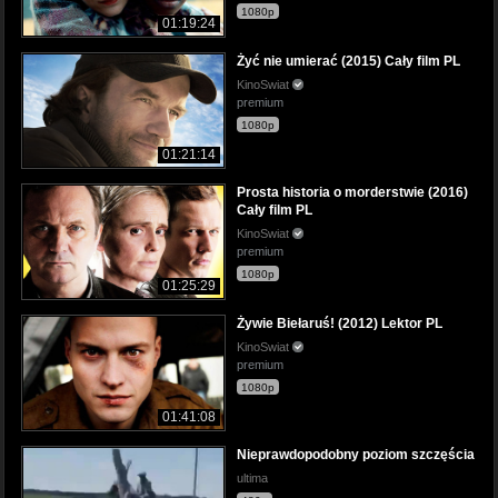
1080p
01:19:24
Żyć nie umierać (2015) Cały film PL
KinoSwiat
premium
1080p
01:21:14
Prosta historia o morderstwie (2016)
Cały film PL
KinoSwiat
premium
1080p
01:25:29
Żywie Biełaruś! (2012) Lektor PL
KinoSwiat
premium
1080p
01:41:08
Nieprawdopodobny poziom szczęścia
ultima