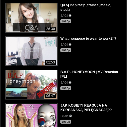
Q&A| Inspiracja, trainee, masło,
studia
SAGI
1080p
26:30
What i suppose to wear to work?/ ?
SAGI
1080p
02:53
B.A.P - HONEYMOON | MV Reaction
[PL]
SAGI
1080p
06:47
JAK KOBIETY REAGUJĄ NA
KOREAŃSKĄ PIELĘGNACJĘ??
Lejdis
1080p