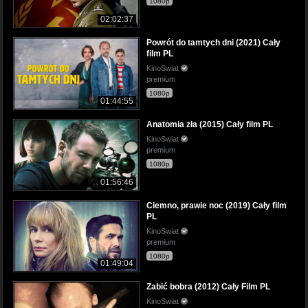
1080p
02:02:37
Powrót do tamtych dni (2021) Cały
film PL
KinoSwiat
premium
1080p
01:44:55
Anatomia zła (2015) Cały film PL
KinoSwiat
premium
1080p
01:56:46
Ciemno, prawie noc (2019) Cały film
PL
KinoSwiat
premium
1080p
01:49:04
Zabić bobra (2012) Cały Film PL
KinoSwiat