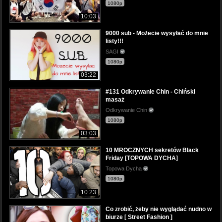
1080p
10:03
9000 sub - Możecie wysyłać do mnie
listy!!!
SAGI
1080p
03:22
#131 Odkrywanie Chin - Chiński
masaż
Odkrywanie Chin
1080p
03:03
10 MROCZNYCH sekretów Black
Friday [TOPOWA DYCHA]
Topowa Dycha
1080p
10:23
Co zrobić, żeby nie wyglądać nudno w
biurze [ Street Fashion ]