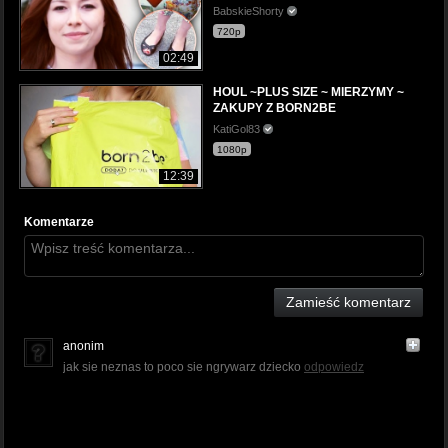
BabskieShorty
720p
02:49
HOUL ~PLUS SIZE ~ MIERZYMY ~
ZAKUPY Z BORN2BE
KatiGol83
1080p
12:39
Komentarze
Zamieść komentarz
anonim
jak sie neznas to poco sie ngrywarz dziecko
odpowiedz