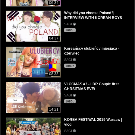
06:34
Why did you choose Poland?|
INTERVIEW WITH KOREAN BOYS
SAGI
1080p
04:37
Koreańscy ulubieńcy miesiąca -
czerwiec
SAGI
1080p
08:33
VLOGMAS #3 - LDR Couple first
CHRSITMAS EVE/
SAGI
1080p
14:21
KOREA FESTIWAL 2019 Warsaw |
vlog
SAGI