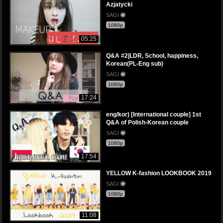
Azjatycki
SAGI
1080p
05:25
Q&A #2|LDR, School, happiness,
Korean(PL-Eng sub)
SAGI
1080p
17:24
eng/kor) [International couple] 1st
Q&A of Polish-Korean couple
SAGI
1080p
17:54
YELLOW K-fashion LOOKBOOK 2019
SAGI
1080p
11:08