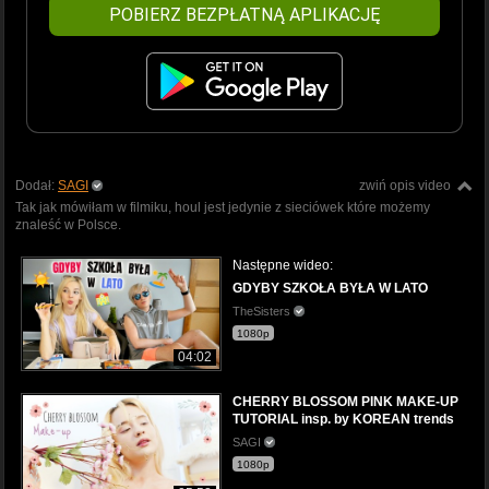
POBIERZ BEZPŁATNĄ APLIKACJĘ
Dodał:
SAGI
zwiń opis video
Tak jak mówiłam w filmiku, houl jest jedynie z sieciówek które możemy
znaleść w Polsce.
Następne wideo:
GDYBY SZKOŁA BYŁA W LATO
TheSisters
1080p
04:02
CHERRY BLOSSOM PINK MAKE-UP
TUTORIAL insp. by KOREAN trends
SAGI
1080p