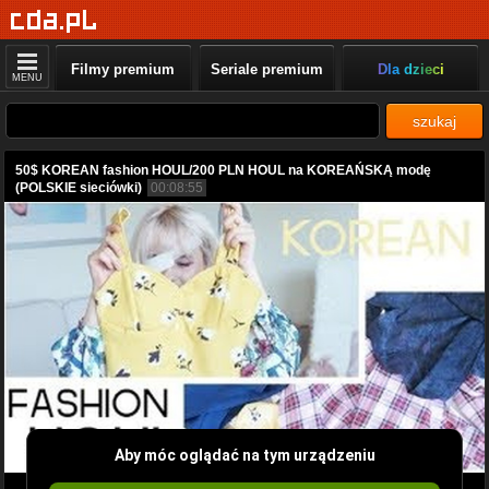
Filmy premium
Seriale premium
Dla dzieci
MENU
szukaj
50$ KOREAN fashion HOUL/200 PLN HOUL na KOREAŃSKĄ modę
(POLSKIE sieciówki)
00:08:55
Aby móc oglądać na tym urządzeniu