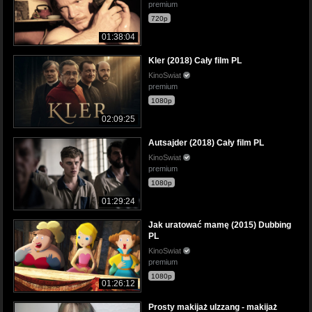
premium
720p
01:38:04
Kler (2018) Cały film PL
KinoSwiat
premium
1080p
02:09:25
Autsajder (2018) Cały film PL
KinoSwiat
premium
1080p
01:29:24
Jak uratować mamę (2015) Dubbing
PL
KinoSwiat
premium
1080p
01:26:12
Prosty makijaż ulzzang - makijaż