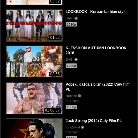
05:52
LOOKBOOK - Korean fashion style
SAGI
1080p
01:52
K- FASHION AUTUMN LOOKBOOK
2018
SAGI
1080p
03:55
Popek. Każda z blizn (2022) Cały film
PL
Netlook
premium
1080p
01:06:37
Jack Strong (2014) Cały Film PL
KinoSwiat
premium