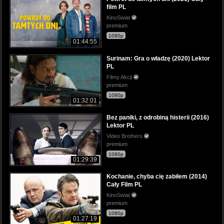
film PL
KinoSwiat
premium
1080p
01:44:55
Surinam: Gra o władzę (2020) Lektor
PL
Filmy Akcji
premium
1080p
01:32:01
Bez paniki, z odrobiną histerii (2016)
Lektor PL
Video Brothers
premium
1080p
01:29:39
Kochanie, chyba cię zabiłem (2014)
Cały Film PL
KinoSwiat
premium
1080p
01:27:19