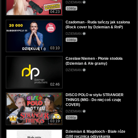
DZIEMIAN
1080p
04:23
Czadoman - Ruda tańczy jak szalona
(Rock cover by Dziemian & RnP)
DZIEMIAN
1080p
03:10
Czesław Niemen - Płonie stodoła
(Dziemian & Ale gramy)
DZIEMIAN
02:46
DISCO POLO w stylu STRANGER
THINGS (MIG - Do niej coś czuję
COVER)
DZIEMIAN
1080p
03:19
Dziemian & Magdooch - Białe róże
(100 rocznica odzyskania