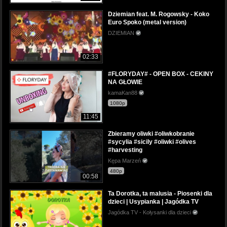
Dziemian feat. M. Rogowsky - Koko
Euro Spoko (metal version)
DZIEMIAN
02:33
#FLORYDAY# - OPEN BOX - CEKINY
NA GŁOWIE
kamaKan88
1080p
11:45
Zbieramy oliwki #oliwkobranie
#sycylia #sicily #oliwki #olives
#harvesting
Kępa Marzeń
480p
00:58
Ta Dorotka, ta malusia - Piosenki dla
dzieci | Usypianka | Jagódka TV
Jagódka TV - Kołysanki dla dzieci