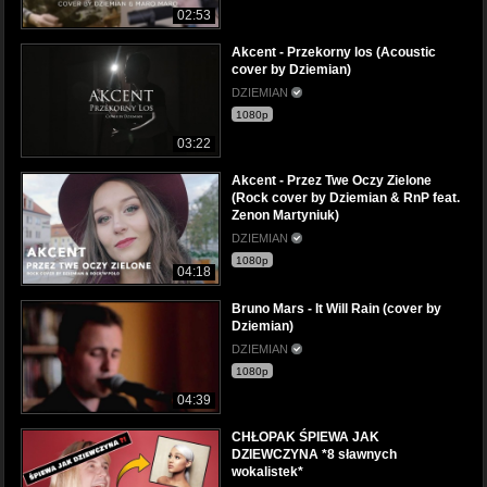
02:53
Akcent - Przekorny los (Acoustic
cover by Dziemian)
DZIEMIAN
1080p
03:22
Akcent - Przez Twe Oczy Zielone
(Rock cover by Dziemian & RnP feat.
Zenon Martyniuk)
DZIEMIAN
1080p
04:18
Bruno Mars - It Will Rain (cover by
Dziemian)
DZIEMIAN
1080p
04:39
CHŁOPAK ŚPIEWA JAK
DZIEWCZYNA *8 sławnych
wokalistek*