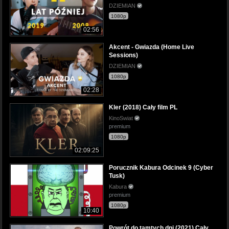
DZIEMIAN
1080p
02:56
Akcent - Gwiazda (Home Live
Sessions)
DZIEMIAN
1080p
02:28
Kler (2018) Cały film PL
KinoSwiat
premium
1080p
02:09:25
Porucznik Kabura Odcinek 9 (Cyber
Tusk)
Kabura
premium
1080p
10:40
Powrót do tamtych dni (2021) Cały