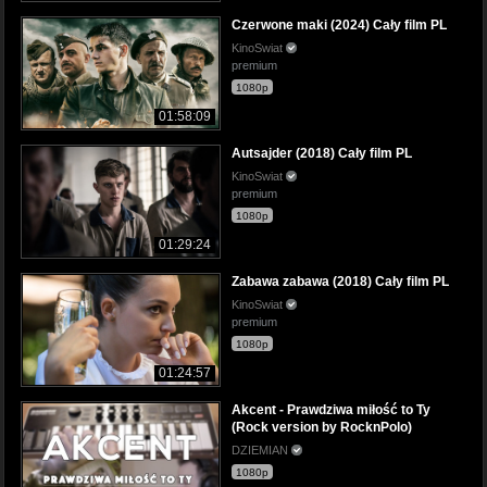
Czerwone maki (2024) Cały film PL
KinoSwiat
premium
1080p
01:58:09
Autsajder (2018) Cały film PL
KinoSwiat
premium
1080p
01:29:24
Zabawa zabawa (2018) Cały film PL
KinoSwiat
premium
1080p
01:24:57
Akcent - Prawdziwa miłość to Ty
(Rock version by RocknPolo)
DZIEMIAN
1080p