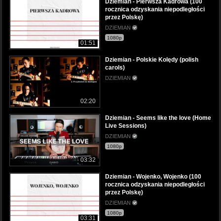
Dziemian - Pierwsza Kadrowa (100
rocznica odzyskania niepodległości
przez Polskę)
DZIEMIAN
1080p
01:51
Dziemian - Polskie Kolędy (polish
carols)
DZIEMIAN
02:20
Dziemian - Seems like the love (Home
Live Sessions)
DZIEMIAN
1080p
03:32
Dziemian - Wojenko, Wojenko (100
rocznica odzyskania niepodległości
przez Polskę)
DZIEMIAN
1080p
03:31