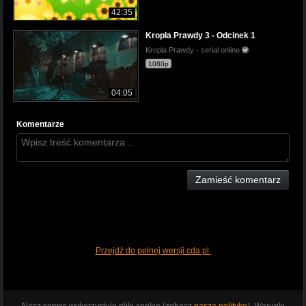
42:35
Kropla Prawdy 3 - Odcinek 1
Kropla Prawdy - serial online
1080p
04:05
Komentarze
Zamieść komentarz
Przejdź do pełnej wersji cda.pl
Nasz serwis wykorzystuje pliki cookie (zobacz
naszą politykę
). Warunki