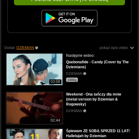
Dodał:
DZIEMIAN
pokaż opis video
Następne wideo:
Quebonafide - Candy (Cover by The
Dziemians)
DZIEMIAN
1080p
03:08
Weekend - Ona tańczy dla mnie
(metal version by Dziemian &
Rogowsky)
DZIEMIAN
02:44
Śpiewam ZE SOBĄ SPRZED 11 LAT!
Hallelujah by Dziemian