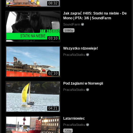
08:32
Jak zagrać #405: Statki na niebie - De
Mono | PTA: 3/6 | SoundFarm
SoundFarm
1080p
03:10
Wszystko rdzewieje!
PracaNaStatku
02:10
Pod żaglami w Norwegii
PracaNaStatku
04:21
Latarniowiec
PracaNaStatku
720p