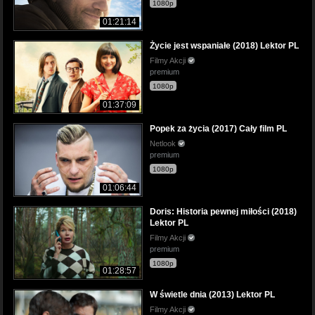
1080p
01:21:14
Życie jest wspaniałe (2018) Lektor PL
Filmy Akcji
premium
1080p
01:37:09
Popek za życia (2017) Cały film PL
Netlook
premium
1080p
01:06:44
Doris: Historia pewnej miłości (2018)
Lektor PL
Filmy Akcji
premium
1080p
01:28:57
W świetle dnia (2013) Lektor PL
Filmy Akcji