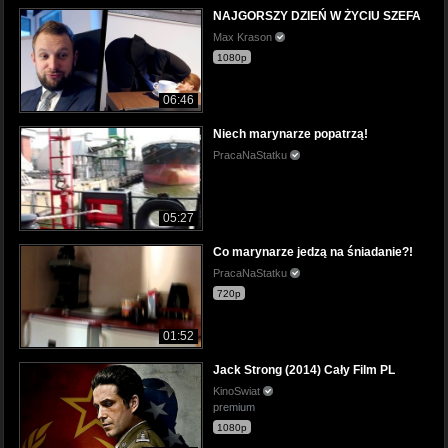
NAJGORSZY DZIEŃ W ŻYCIU SZEFA
Max Krason
1080p
06:46
Niech marynarze popatrzą!
PracaNaStatku
05:27
Co marynarze jedzą na śniadanie?!
PracaNaStatku
720p
01:52
Jack Strong (2014) Cały Film PL
KinoSwiat
premium
1080p