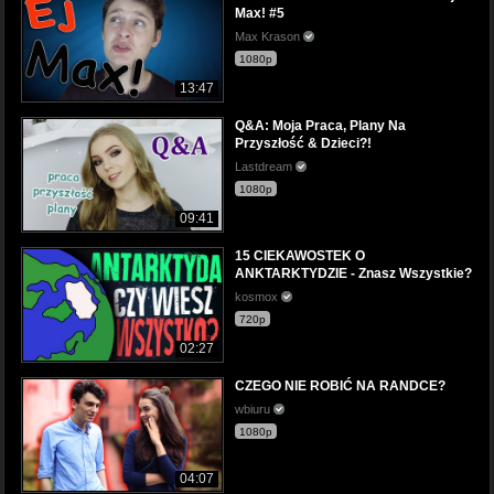
Max! #5
Max Krason
1080p
13:47
Q&A: Moja Praca, Plany Na
Przyszłość & Dzieci?!
Lastdream
1080p
09:41
15 CIEKAWOSTEK O
ANKTARKTYDZIE - Znasz Wszystkie?
kosmox
720p
02:27
CZEGO NIE ROBIĆ NA RANDCE?
wbiuru
1080p
04:07