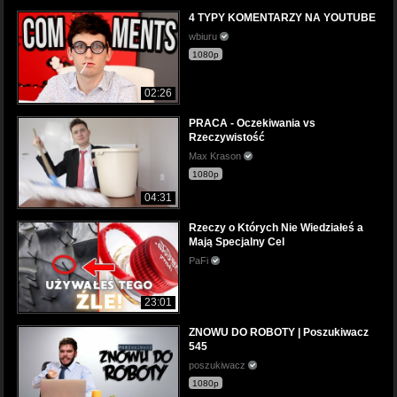
4 TYPY KOMENTARZY NA YOUTUBE
wbiuru
1080p
02:26
PRACA - Oczekiwania vs
Rzeczywistość
Max Krason
1080p
04:31
Rzeczy o Których Nie Wiedziałeś a
Mają Specjalny Cel
PaFi
23:01
ZNOWU DO ROBOTY | Poszukiwacz
545
poszukiwacz
1080p