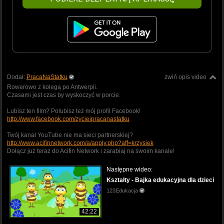
Dodał:
PracaNaStatku
zwiń opis video
Rowerowo z kolegą po Antwerpii.
Czasami jest czas by wyskoczyć w porcie.
Lubisz ten film? Polubisz też mój profil Facebook!
http://www.facebook.com/zycieipracanastatku
Twój kanał YouTube nie ma sieci partnerskiej?
http://www.acifinnetwork.com/a/apply.php?aff=krzysiek
Dołącz już teraz do Acifin Network i zarabiaj na swoim kanale!
Następne wideo:
Kształty - Bajka edukacyjna dla dzieci
123Edukacja
42:22