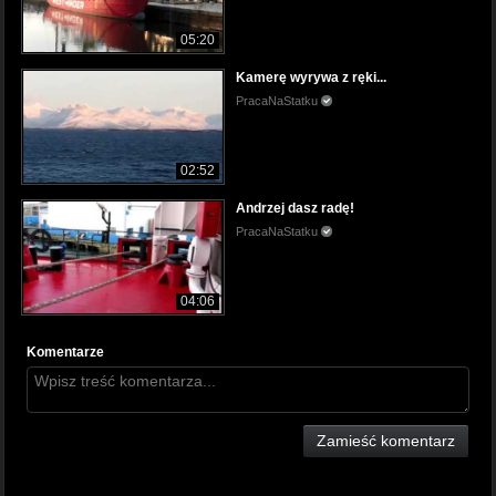
05:20
Kamerę wyrywa z ręki...
PracaNaStatku
02:52
Andrzej dasz radę!
PracaNaStatku
04:06
Komentarze
Zamieść komentarz