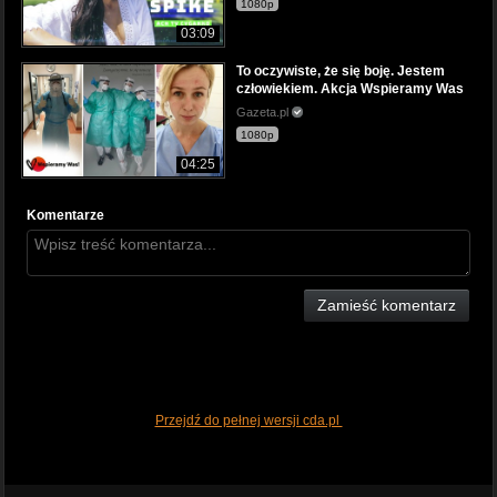
1080p
03:09
To oczywiste, że się boję. Jestem
człowiekiem. Akcja Wspieramy Was
Gazeta.pl
1080p
04:25
Komentarze
Zamieść komentarz
Przejdź do pełnej wersji cda.pl