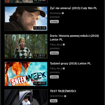
01:28:46
Żyć nie umierać (2015) Cały film PL
KinoSwiat
premium
1080p
01:21:14
Doris: Historia pewnej miłości (2018)
Lektor PL
Filmy Akcji
premium
1080p
01:28:57
Tydzień grozy (2016) Lektor PL
Filmy Akcji
premium
1080p
01:48:03
TEST TRZEŹWOŚCI
SHORTRIX
480p