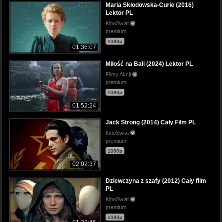
Maria Skłodowska-Curie (2016)
Lektor PL
KinoSwiat
premium
1080p
01:36:07
Miłość na Bali (2024) Lektor PL
Filmy Akcji
premium
1080p
01:52:24
Jack Strong (2014) Cały Film PL
KinoSwiat
premium
1080p
02:02:37
Dziewczyna z szafy (2012) Cały film
PL
KinoSwiat
premium
1080p