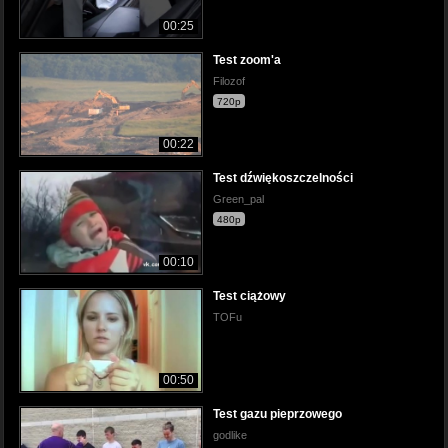
00:25
Test zoom'a
Filozof
720p
00:22
Test dźwiękoszczelności
Green_pal
480p
00:10
Test ciążowy
TOFu
00:50
Test gazu pieprzowego
godlike