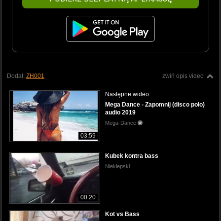
Dodał:
ZH001
zwiń opis video
Następne wideo:
Mega Dance - Zapomnij (disco polo)
audio 2019
Mega-Dance
03:59
Kubek kontra bass
Niekiepski
00:20
Kot vs Bass