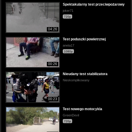
Spektakularny test przeciwpożarowy
joker71
720p
04:26
Test poduszki powietrznej
aneta17
1080p
00:26
Nieudany test stabilizatora
Nieskomplikowany
00:23
Test nowego motocykla
GreenDevil
720p