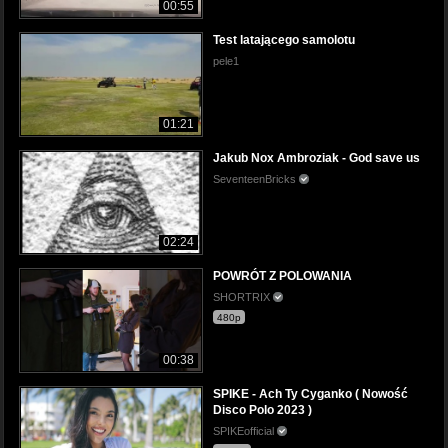
00:55
Test latającego samolotu
pele1
01:21
Jakub Nox Ambroziak - God save us
SeventeenBricks
02:24
POWRÓT Z POLOWANIA
SHORTRIX
480p
00:38
SPIKE - Ach Ty Cyganko ( Nowość
Disco Polo 2023 )
SPIKEofficial