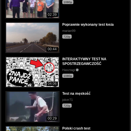
1080p
02:39
Poprawnie wykonany test łosia
marian99
720p
00:44
INTERAKTYWNY TEST NA
SPOSTRZEGAWCZOŚĆ
Hasztagi
1080p
04:06
Test na męskość
joker71
720p
00:29
Polski crash test