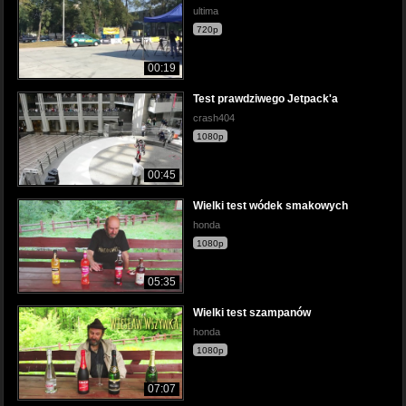
ultima
720p
00:19
Test prawdziwego Jetpack'a
crash404
1080p
00:45
Wielki test wódek smakowych
honda
1080p
05:35
Wielki test szampanów
honda
1080p
07:07