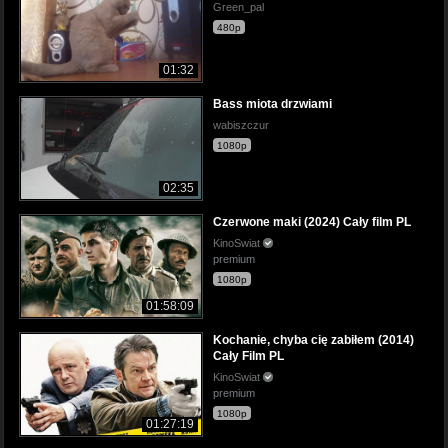
Green_pal
480p
01:32
Bass miota drzwiami
wabiszczur
1080p
02:35
Czerwone maki (2024) Cały film PL
KinoSwiat
premium
1080p
01:58:09
Kochanie, chyba cię zabiłem (2014)
Cały Film PL
KinoSwiat
premium
1080p
01:27:19