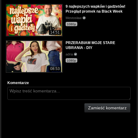
9 najlepszych wapków i gadżetów!
Przegląd promek na Black Week
Mestosław
1080p
14:51
PRZERABIAM MOJE STARE
UBRANIA - DIY
adria
1080p
08:53
Komentarze
Zamieść komentarz