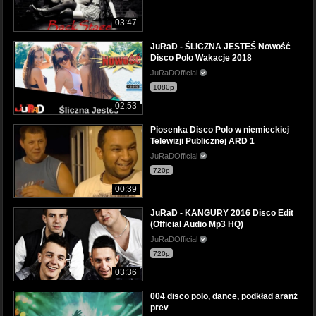
03:47
JuRaD - ŚLICZNA JESTEŚ Nowość
Disco Polo Wakacje 2018
JuRaDOfficial
1080p
02:53
Piosenka Disco Polo w niemieckiej
Telewizji Publicznej ARD 1
JuRaDOfficial
720p
00:39
JuRaD - KANGURY 2016 Disco Edit
(Official Audio Mp3 HQ)
JuRaDOfficial
720p
03:36
004 disco polo, dance, podkład aranż
prev