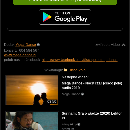
Dodał:
Mega-Dance
zwiń opis video
koncerty: 604 584 567
www.mega-dance.pl
polub nas na facebook:
https://www.facebook.com/discopolomegadance
W katalogu:
Disco Polo
Następne wideo:
Mega Dance - Nocy czar (disco polo)
audio 2019
Mega-Dance
03:50
Surinam: Gra o władzę (2020) Lektor
PL
Filmy Akcji
premium