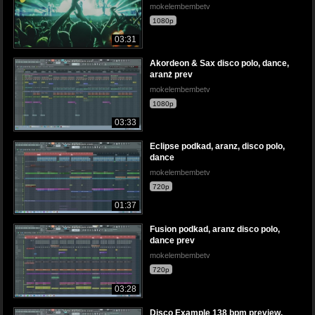
mokelembembetv
1080p
03:31
Akordeon & Sax disco polo, dance,
aranż prev
mokelembembetv
1080p
03:33
Eclipse podkad, aranz, disco polo,
dance
mokelembembetv
720p
01:37
Fusion podkad, aranz disco polo,
dance prev
mokelembembetv
720p
03:28
Disco Example 138 bpm preview,