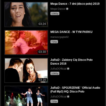
Mega Dance - 7 dni (disco polo) 2019
Mega-Dance
1080p
03:24
MEGA DANCE - W TYM PARKU
mariuszgajda92
720p
03:30
JuRaD - Zabiorę Cię Disco Polo
Dance 2016
JuRaDOfficial
1080p
03:16
JuRaD - SPOJRZENIE ' Official Audio
(Full Mp3) HQ. Disco Polo
JuRaDOfficial
720p