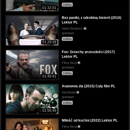
1080p
01:32:01
Bez paniki, z odrobiną histerii (2016)
Lektor PL
Video Brothers
premium
1080p
01:29:39
Fox: Grzechy przeszłości (2017)
Lektor PL
Filmy Akcji
premium
1080p
01:40:41
Anatomia zła (2015) Cały film PL
KinoSwiat
premium
1080p
01:56:46
Miłość od kuchni (2022) Lektor PL
Filmy Akcji