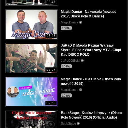
03:47
Magic Dance - Na weselu (nowość
2017, Disco Polo & Dance)
MagicDance
1080p
03:48
JuRaD & Magda Pyznar Warsaw
Shore, Ekipa z Warszawy MTV - Głupi
Kac DISCO POLO
JuRaDOfficial
1080p
03:57
Magic Dance - Dla Ciebie (Disco Polo
nowość 2019)
MagicDance
1080p
02:53
BackStage - Kusisz i dręczysz (Disco
Polo Nowość 2016) (Official Audio)
BackStage