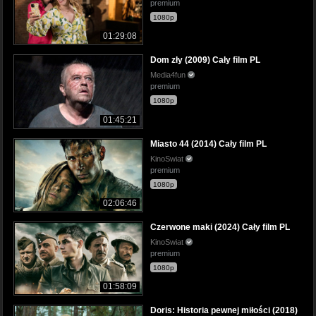
premium
1080p
01:29:08
Dom zły (2009) Cały film PL
Media4fun
premium
1080p
01:45:21
Miasto 44 (2014) Cały film PL
KinoSwiat
premium
1080p
02:06:46
Czerwone maki (2024) Cały film PL
KinoSwiat
premium
1080p
01:58:09
Doris: Historia pewnej miłości (2018)