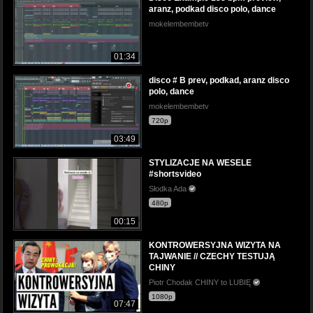
aranz, podkad disco polo, dance
mokelembembetv
01:34
disco # B prev, podkad, aranz disco
polo, dance
mokelembembetv
720p
03:49
STYLIZACJE NA WESELE
#shortsvideo
Słodka Ada
480p
00:15
KONTROWERSYJNA WIZYTA NA
TAJWANIE // CZECHY TESTUJĄ
CHINY
Piotr Chodak CHINY to LUBIĘ
1080p
07:47