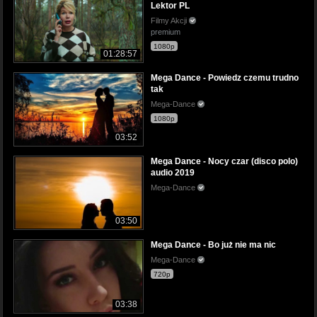
Lektor PL
Filmy Akcji
premium
1080p
01:28:57
Mega Dance - Powiedz czemu trudno
tak
Mega-Dance
1080p
03:52
Mega Dance - Nocy czar (disco polo)
audio 2019
Mega-Dance
03:50
Mega Dance - Bo już nie ma nic
Mega-Dance
720p
03:38