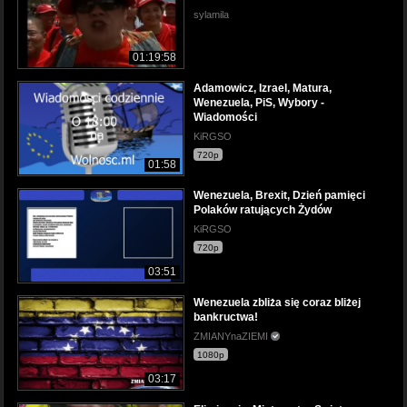
sylamila
01:19:58
Adamowicz, Izrael, Matura,
Wenezuela, PiS, Wybory -
Wiadomości
KiRGSO
720p
01:58
Wenezuela, Brexit, Dzień pamięci
Polaków ratujących Żydów
KiRGSO
720p
03:51
Wenezuela zbliża się coraz bliżej
bankructwa!
ZMIANYnaZIEMI
1080p
03:17