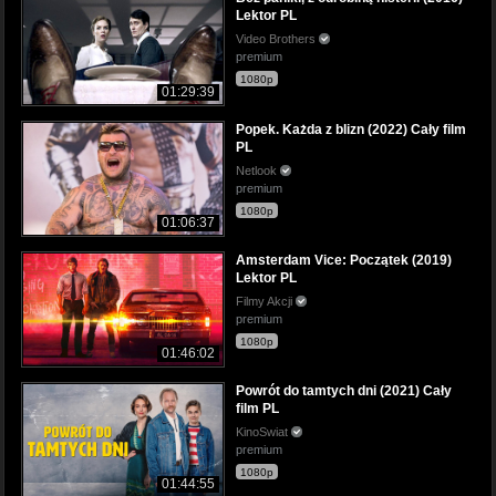
Lektor PL
Video Brothers
premium
1080p
01:29:39
Popek. Każda z blizn (2022) Cały film
PL
Netlook
premium
1080p
01:06:37
Amsterdam Vice: Początek (2019)
Lektor PL
Filmy Akcji
premium
1080p
01:46:02
Powrót do tamtych dni (2021) Cały
film PL
KinoSwiat
premium
1080p
01:44:55