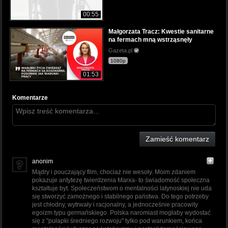
00:55
Małgorzata Tracz: Kwestie sanitarne
na fermach mną wstrząsnęły
Gazeta.pl
1080p
01:53
Komentarze
Zamieść komentarz
anonim
Mądry i pouczający film, chociaż nie wesoły. Moim zdaniem
pokazuje antytezę twierdzenia Marxa- to świadomość społeczna
kształtuje byt. Społeczeństwom o mentalności latynoskiej nie uda
się stworzyć zamożnego i stabilnego państwa. Do tego potrzeby
jest chłodny, wytrwały i racjonalny, a jednocześnie pracowity
egoizm typu germańskiego. Polska naromiast mogłaby wydostać
się z "pułapki średniego rozwoju" tylko pod warunkiem, końca