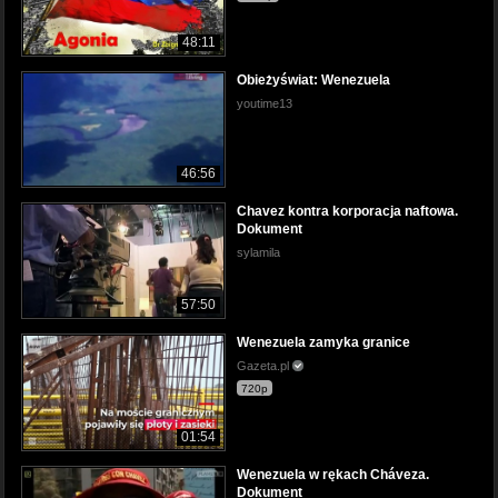
48:11
Obieżyświat: Wenezuela
youtime13
46:56
Chavez kontra korporacja naftowa.
Dokument
sylamila
57:50
Wenezuela zamyka granice
Gazeta.pl
720p
01:54
Wenezuela w rękach Cháveza.
Dokument