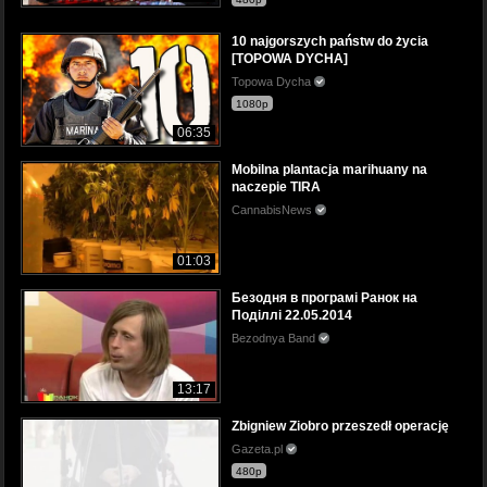
10 najgorszych państw do życia
[TOPOWA DYCHA]
Topowa Dycha
1080p
06:35
Mobilna plantacja marihuany na
naczepie TIRA
CannabisNews
01:03
Безодня в програмі Ранок на
Поділлі 22.05.2014
Bezodnya Band
13:17
Zbigniew Ziobro przeszedł operację
Gazeta.pl
480p