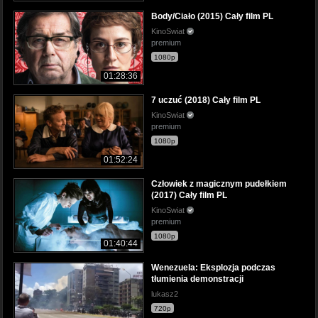
Body/Ciało (2015) Cały film PL
KinoSwiat
premium
1080p
01:28:36
7 uczuć (2018) Cały film PL
KinoSwiat
premium
1080p
01:52:24
Człowiek z magicznym pudełkiem
(2017) Cały film PL
KinoSwiat
premium
1080p
01:40:44
Wenezuela: Eksplozja podczas
tłumienia demonstracji
lukasz2
720p