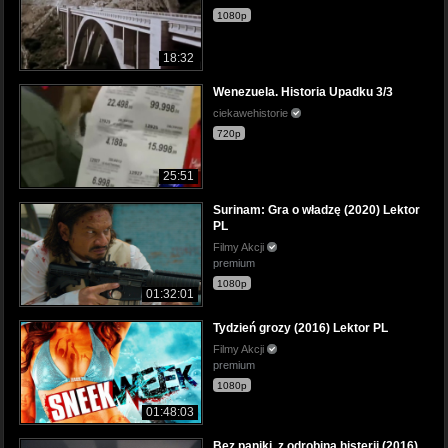
1080p
18:32
Wenezuela. Historia Upadku 3/3
ciekawehistorie
720p
25:51
Surinam: Gra o władzę (2020) Lektor
PL
Filmy Akcji
premium
1080p
01:32:01
Tydzień grozy (2016) Lektor PL
Filmy Akcji
premium
1080p
01:48:03
Bez paniki, z odrobiną histerii (2016)