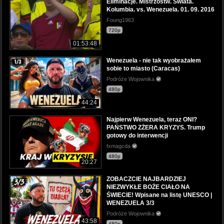
Eliminacje. Mistrzostw. Swiata.
Kolumbia. vs. Wenezuela. 01. 09. 2016
Foung1963
720p
01:53:48
Wenezuela - nie tak wyobrażałem
sobie to miasto (Caracas)
Podróże Wojownika
480p
44:24
Najpierw Wenezuela, teraz ONI?
PAŃSTWO ZŻERA KRYZYS. Trump
gotowy do interwencji
fxmagcda
480p
20:27
ZOBACZCIE NAJBARDZIEJ
NIEZWYKŁE BOŻE CIAŁO NA
ŚWIECIE! Wpisane na listę UNESCO |
WENEZUELA 3/3
Podróże Wojownika
43:58
480p