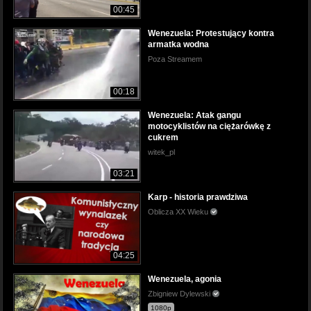
00:45
Wenezuela: Protestujący kontra
armatka wodna
Poza Streamem
00:18
Wenezuela: Atak gangu
motocyklistów na ciężarówkę z
cukrem
witek_pl
03:21
Karp - historia prawdziwa
Oblicza XX Wieku
04:25
Wenezuela, agonia
Zbigniew Dylewski
1080p