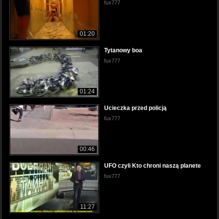
fux777
01:20
Tytanowy boa
fux777
01:24
Ucieczka przed policją
fux777
00:46
UFO czyli Kto chroni naszą planete
fux777
11:27