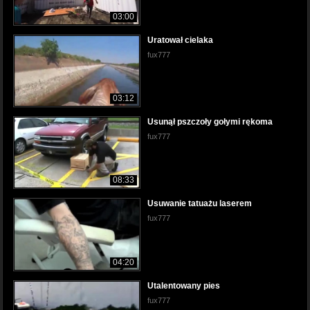
03:00
Uratował cielaka
fux777
03:12
Usunął pszczoły gołymi rękoma
fux777
08:33
Usuwanie tatuażu laserem
fux777
04:20
Utalentowany pies
fux777