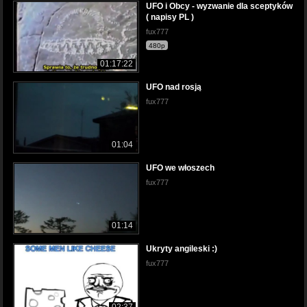
UFO i Obcy - wyzwanie dla sceptyków
( napisy PL )
fux777
480p
01:17:22
UFO nad rosją
fux777
01:04
UFO we włoszech
fux777
01:14
Ukryty angileski :)
fux777
02:37