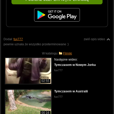
Dodał:
fux777
zwiń opis video
pewnie uznała że wszystko przeterminowane :)
W katalogu:
Filmiki
Następne wideo:
Tymczasem w Nowym Jorku
fux777
02:55
Tymczasem w Australii
fux777
00:16