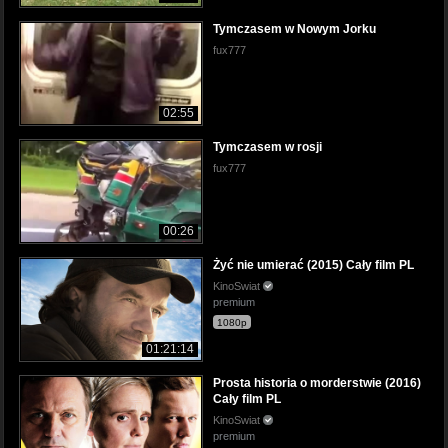
Tymczasem w Nowym Jorku
fux777
02:55
Tymczasem w rosji
fux777
00:26
Żyć nie umierać (2015) Cały film PL
KinoSwiat
premium
1080p
01:21:14
Prosta historia o morderstwie (2016)
Cały film PL
KinoSwiat
premium