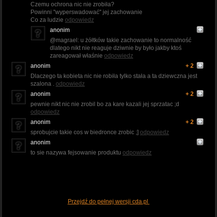
Czemu ochrona nic nie zrobiła?
Powinni ''wyperswadować'' jej zachowanie
Co za ludzie
odpowiedz
anonim
@magrael: u żółtków takie zachowanie to normalność
dlatego nikt nie reaguje dziwnie by było jakby ktoś
zareagował właśnie
odpowiedz
anonim
+ 2
Dlaczego ta kobieta nic nie robiła tylko stała a ta dziewczna jest
szalona .
odpowiedz
anonim
+ 2
pewnie nikt nic nie zrobil bo za kare kazali jej sprzatac ;d
odpowiedz
anonim
+ 2
sprobujcie takie cos w biedronce zrobic ;]
odpowiedz
anonim
to sie nazywa fejsowanie produktu
odpowiedz
Przejdź do pełnej wersji cda.pl