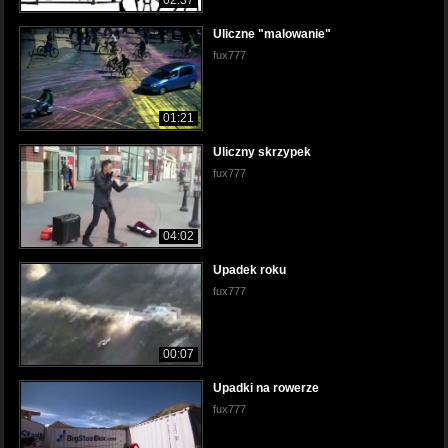
Uliczne "malowanie"
fux777
01:21
Uliczny skrzypek
fux777
04:02
Upadek roku
fux777
00:07
Upadki na rowerze
fux777