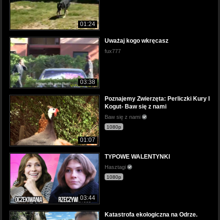
01:24
Uważaj kogo wkręcasz
fux777
03:38
Poznajemy Zwierzęta: Perliczki Kury I
Kogut- Baw się z nami
Baw się z nami
1080p
01:07
TYPOWE WALENTYNKI
Hasztagi
1080p
03:44
Katastrofa ekologiczna na Odrze.