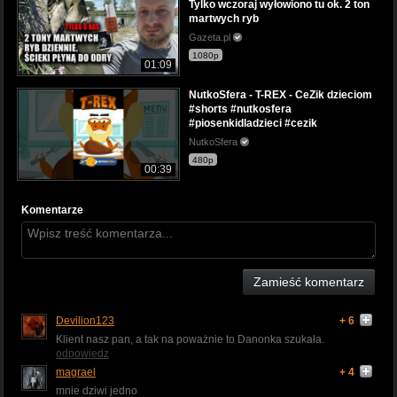
Tylko wczoraj wyłowiono tu ok. 2 ton
martwych ryb
Gazeta.pl
1080p
01:09
NutkoSfera - T-REX - CeZik dzieciom
#shorts #nutkosfera
#piosenkidladzieci #cezik
NutkoSfera
480p
00:39
Komentarze
Zamieść komentarz
Devilion123
+ 6
Klient nasz pan, a tak na poważnie to Danonka szukała.
odpowiedz
magrael
+ 4
mnie dziwi jedno