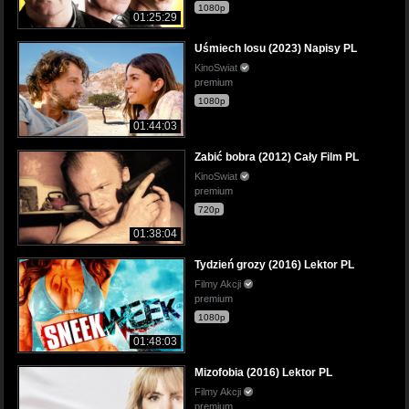
1080p
01:25:29
Uśmiech losu (2023) Napisy PL
KinoSwiat
premium
1080p
01:44:03
Zabić bobra (2012) Cały Film PL
KinoSwiat
premium
720p
01:38:04
Tydzień grozy (2016) Lektor PL
Filmy Akcji
premium
1080p
01:48:03
Mizofobia (2016) Lektor PL
Filmy Akcji
premium