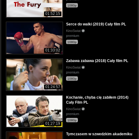
1080p
01:52:15
Serce do walki (2019) Cały film PL
KinoSwiat
premium
1080p
01:33:02
Zabawa zabawa (2018) Cały film PL
KinoSwiat
premium
1080p
01:24:57
Kochanie, chyba cię zabiłem (2014)
Cały Film PL
KinoSwiat
premium
1080p
01:27:19
Tymczasem w szwedzkim akademiku