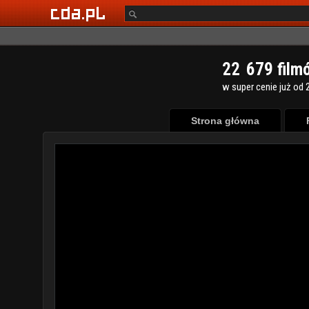
2
2
6
7
9
film
w super cenie już od 2
Strona główna