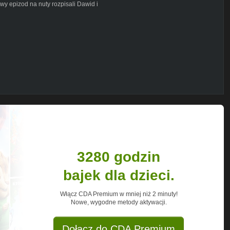
wy epizod na nuty rozpisali Dawid i
?
 Tron
3280 godzin
m do wygrania jest książka "Rycerz
rzach na naszych kanałach (Youtube,
bajek dla dzieci.
ie: "Śmierci, której postaci z Gry o Tron
aniach. Arbitralnie wybierzemy odpowiedź,
finałowym epizodzie podamy nazwisko
Włącz CDA Premium w mniej niż 2 minuty!
rpnia) go godziny 20. Słuchajcie i
Nowe, wygodne metody aktywacji.
Dołącz do CDA Premium