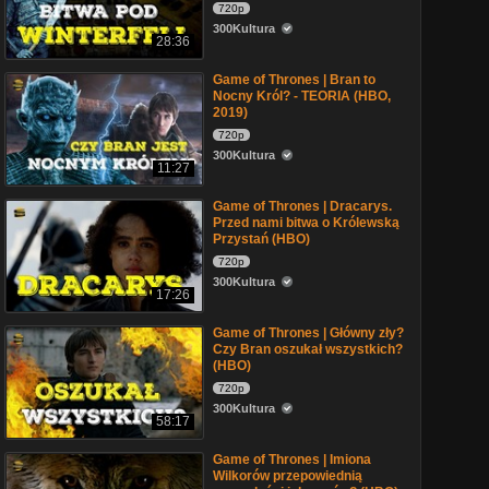
720p
300Kultura
28:36
Game of Thrones | Bran to
Nocny Król? - TEORIA (HBO,
2019)
720p
300Kultura
11:27
Game of Thrones | Dracarys.
Przed nami bitwa o Królewską
Przystań (HBO)
720p
300Kultura
17:26
Game of Thrones | Główny zły?
Czy Bran oszukał wszystkich?
(HBO)
720p
300Kultura
58:17
Game of Thrones | Imiona
Wilkorów przepowiednią