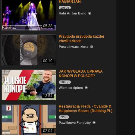
HABIARJAN
1080p
Habi Ar Jan Band
05:38
Przygoda przygoda każdej
chwili szkoda
Poszukiwacz złota
00:10
JAK WYGLĄDA UPRAWA
KONOPI W POLSCE?
1080p
Wiem co ćpiem
13:54
Restauracja Freda - Cyanide &
Happiness Shorts (Dubbing PL)
720p
Pawlikowe Fanduby
02:04