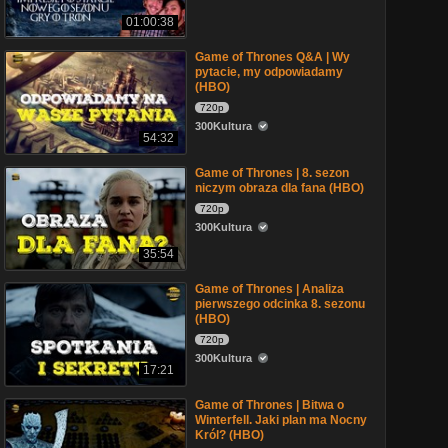
01:00:38
Game of Thrones Q&A | Wy
pytacie, my odpowiadamy
(HBO)
720p
300Kultura
54:32
Game of Thrones | 8. sezon
niczym obraza dla fana (HBO)
720p
300Kultura
35:54
Game of Thrones | Analiza
pierwszego odcinka 8. sezonu
(HBO)
720p
300Kultura
17:21
Game of Thrones | Bitwa o
Winterfell. Jaki plan ma Nocny
Król? (HBO)