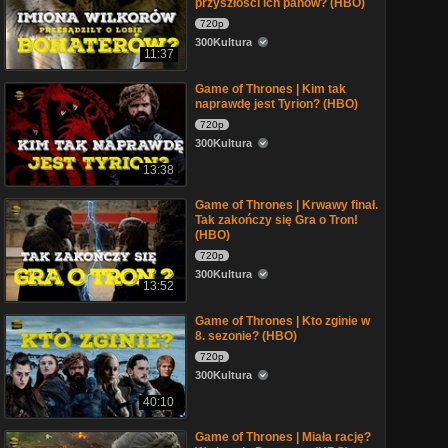
przyszłości ich panów? (HBO)
720p
300Kultura
11:37
Game of Thrones | Kim tak
naprawdę jest Tyrion? (HBO)
720p
300Kultura
13:38
Game of Thrones | Krwawy finał.
Tak zakończy się Gra o Tron!
(HBO)
720p
300Kultura
13:52
Game of Thrones | Kto zginie w
8. sezonie? (HBO)
720p
300Kultura
40:10
Game of Thrones | Miała rację?