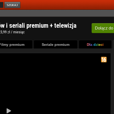
ów i seriali premium + telewizja
Dołącz
do
3,99 zł / miesiąc
Filmy premium
Seriale premium
Dla dzieci