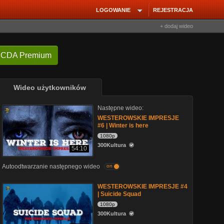
LOGOWANIE
REJESTRACJA
+ dodaj wideo
 CDA Premium
Wideo użytkowników
Następne wideo:
WESTEROWSKIE IMPRESJE
#6 | Winter is here
1080p
300Kultura
54:10
Autoodtwarzanie następnego wideo
on
WESTEROWSKIE IMPRESJE #4
| Suicide Squad
1080p
300Kultura