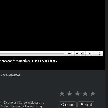
0:00
auto
resować smoka + KONKURS
 dystrybutorów!
Jon, Deanerys i Cersei wbiegają na
Embed
Zgłoś
 wciąż nie wiemy, kto jest bliżej