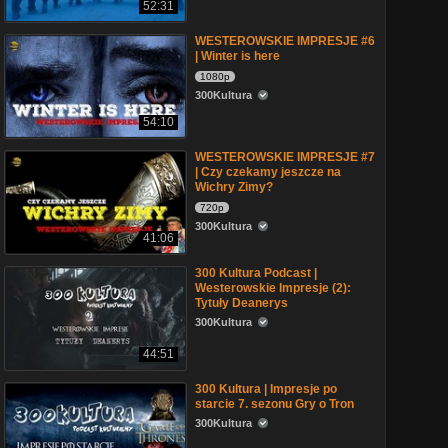
52:31
WESTEROWSKIE IMPRESJE #6
| Winter is here
1080p
300Kultura
54:10
WESTEROWSKIE IMPRESJE #7
| Czy czekamy jeszcze na
Wichry Zimy?
720p
300Kultura
41:06
300 Kultura Podcast |
Westerowskie Impresje (2):
Tytuły Deanerys
300Kultura
44:51
300 Kultura | Impresje po
starcie 7. sezonu Gry o Tron
300Kultura