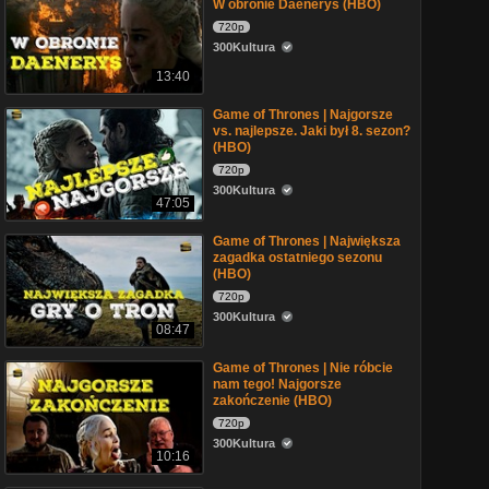
W obronie Daenerys (HBO)
720p
300Kultura
13:40
Game of Thrones | Najgorsze
vs. najlepsze. Jaki był 8. sezon?
(HBO)
720p
300Kultura
47:05
Game of Thrones | Największa
zagadka ostatniego sezonu
(HBO)
720p
300Kultura
08:47
Game of Thrones | Nie róbcie
nam tego! Najgorsze
zakończenie (HBO)
720p
300Kultura
10:16