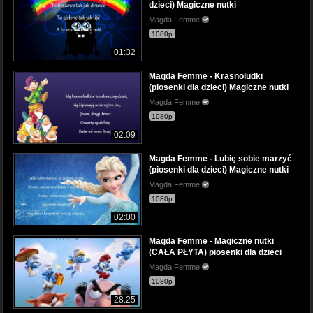
dzieci) Magiczne nutki
Magda Femme
1080p
01:32
Magda Femme - Krasnoludki
(piosenki dla dzieci) Magiczne nutki
Magda Femme
1080p
02:09
Magda Femme - Lubię sobie marzyć
(piosenki dla dzieci) Magiczne nutki
Magda Femme
1080p
02:00
Magda Femme - Magiczne nutki
(CAŁA PŁYTA) piosenki dla dzieci
Magda Femme
1080p
28:25