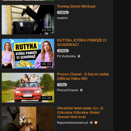
Trening Street Workout
1080p
reaktor
14:59
RUTYNA, KTÓRA POMOŻE CI
SCHUDNĄĆ!
1080p
Fit Kobietka
06:33
Prezes Chanel - O Daj mi siebie
(Official Video HD)
720p
PrezesChanel
03:38
Ukraiński hotel-pałac (cz. 1)
#Ukraina #Ukraine #hotel
#hostel #kot #cat
Napromieniowani.pl