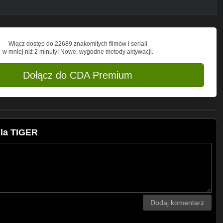
Włącz dostęp do 22689 znakomitych filmów i seriali
w mniej niż 2 minuty! Nowe, wygodne metody aktywacji.
Dołącz do CDA Premium
la TIGER
Dodaj komentarz