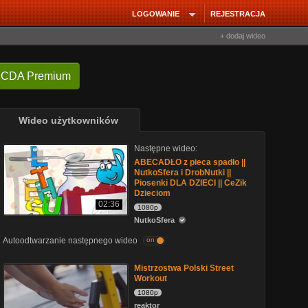
LOGOWANIE
REJESTRACJA
+ dodaj wideo
 CDA Premium
Wideo użytkowników
Następne wideo:
ABECADŁO z pieca spadło ||
NutkoSfera i DrobNutki ||
Piosenki DLA DZIECI || CeZik
Dzieciom
02:36
1080p
NutkoSfera
Autoodtwarzanie następnego wideo
on
Mistrzostwa Polski Street
Workout
1080p
reaktor