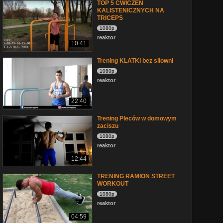
TOP 5 ĆWICZEŃ
KALISTENICZNYCH NA
TRICEPS
1080p
reaktor
10:41
Trening KLATKI bez siłowni
1080p
reaktor
22:40
Trening Pleców w domowym
zaciszu
1080p
reaktor
12:44
TRENING RAMION STREET
WORKOUT
1080p
reaktor
04:59