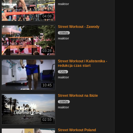
reaktor
04:08
Street Workout - Zawody
1080p
reaktor
03:28
Street Workout i Kalistenika -
redukcja czas start
720p
reaktor
10:45
Street Workout na Ibizie
1080p
reaktor
02:55
Street Workout Poland