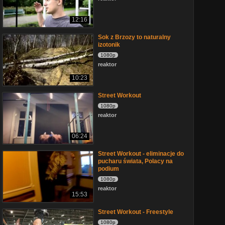
12:16
Sok z Brzozy to naturalny
izotonik
1080p
reaktor
10:23
Street Workout
1080p
reaktor
06:24
Street Workout - eliminacje do
pucharu świata, Polacy na
podium
1080p
reaktor
15:53
Street Workout - Freestyle
1080p