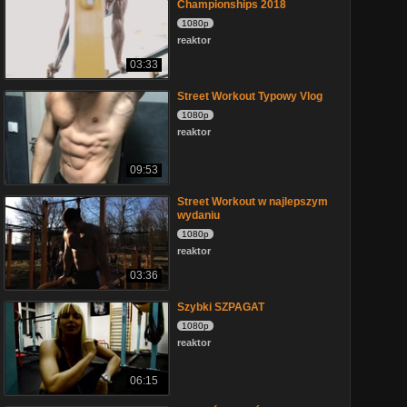
Championships 2018
1080p
reaktor
03:33
Street Workout Typowy Vlog
1080p
reaktor
09:53
Street Workout w najlepszym
wydaniu
1080p
reaktor
03:36
Szybki SZPAGAT
1080p
reaktor
06:15