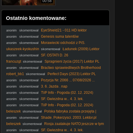
00:58
Ostatnio komentowane:
EyeShield21 - 011 HD lektor
anonim
skomentował
Genesis suma talentów
anonim
skomentował
Morawiecki odchodzi z PiS.
anonim
skomentował
Kontrolowany rozwód czy prawdziwa wojna? - Kamil
ukaszeek-kyokushin
Ładunek (2009) Lektor
skomentował
Waćkowski
PL
SF. OSTATI D. 26
anonim
skomentował
francuzgt
Spragnieni życia (2017) Lektor PL
skomentował
Bractwo sprawiedliwych Brotherhood
anonim
skomentował
of Justice (1986) - Film
robert_bb1
Perfect Days (2023) Lektor PL
skomentował
Pozycja Nr. 2066 ... 07/08/2026 ...
anonim
skomentował
3. 6. Jazda . nap
anonim
skomentował
T\/P Info - Pogoda (02. 12. 2024)
anonim
skomentował
SF. Gwiezdna w... 4. 3. lek.
anonim
skomentował
T\/P Info - Pogoda (02. 12. 2024)
anonim
skomentował
beleszek
Polska fabryka została przejęta |
skomentował
Zwolnili wszystkich i zakład zamknęli
Shade. Pokerzysci. 2003. Lektor.pl
anonim
skomentował
beleszek
Rosja zaatakuje NATO jeszcze w tym
skomentował
roku
SF. Gwiezdna w... 4. 3. lek.
anonim
skomentował