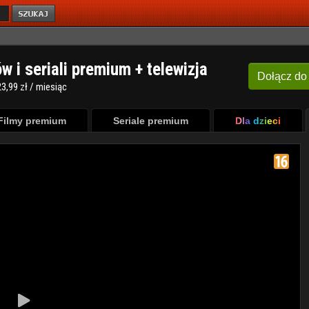
ów i seriali premium + telewizja
Dołącz
do
3,99 zł / miesiąc
Filmy premium
Seriale premium
Dla dzieci