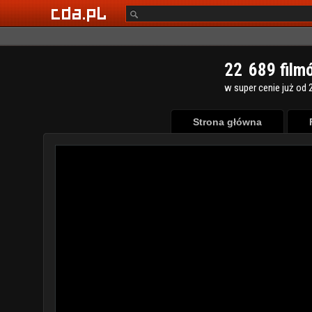
2
2
6
8
9
film
w super cenie już od 2
Strona główna