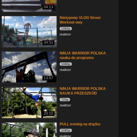
04:13
Nietypowy VLOG Street
Workout-owy
1080p
reaktor
34:51
NINJA WARRIOR POLSKA
nauka do programu
1080p
reaktor
13:57
NINJA WARRIOR POLSKA
NAUKA PRZESZKÓD
720p
reaktor
20:10
PULL trening na drążku
1080p
reaktor