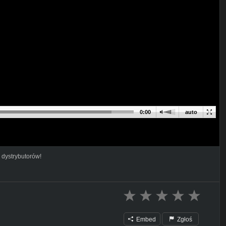
0:00
auto
 dystrybutorów!
Embed
Zgłoś