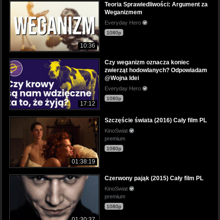
Teoria Sprawiedliwości: Argument za
Weganizmem
Everyday Hero
1080p
10:36
Czy weganizm oznacza koniec
zwierząt hodowlanych? Odpowiadam
@Wojna Idei
Everyday Hero
1080p
17:12
Szczęście świata (2016) Cały film PL
KinoSwiat
premium
1080p
01:38:19
Czerwony pająk (2015) Cały film PL
KinoSwiat
premium
1080p
01:30:37