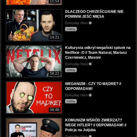
15:54
DLACZEGO CHRZEŚCIJANIE NIE
POWINNI JEŚĆ MIĘSA
Everyday Hero
1080p
14:21
Kulturysta odkrył wegański spisek na
Netflixie :O // Team Natural, Mariusz
Czerniewicz, Masoni
Everyday Hero
1080p
58:22
WEGANIZM - CZY TO MĄDRE? //
ODPOWIADAM!
Everyday Hero
1080p
08:48
KOMUNIZM WŚRÓD ZWIERZĄT?
WEGE HITLER? // ODPOWIADAM! //
Policja na Jutjuba
Everyday Hero