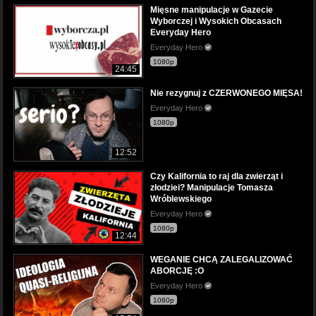
Mięsne manipulacje w Gazecie
Wyborczej i Wysokich Obcasach
Everyday Hero
Everyday Hero
1080p
24:45
Nie rezygnuj z CZERWONEGO MIĘSA!
Everyday Hero
1080p
12:52
Czy Kalifornia to raj dla zwierząt i
złodziei? Manipulacje Tomasza
Wróblewskiego
Everyday Hero
1080p
12:44
WEGANIE CHCĄ ZALEGALIZOWAĆ
ABORCJĘ :O
Everyday Hero
1080p