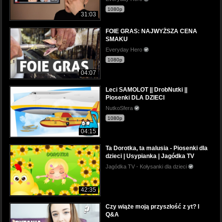
1080p
31:03
FOIE GRAS: NAJWYŻSZA CENA
SMAKU
Everyday Hero
1080p
04:07
Leci SAMOLOT || DrobNutki ||
Piosenki DLA DZIECI
NutkoSfera
1080p
04:15
Ta Dorotka, ta malusia - Piosenki dla
dzieci | Usypianka | Jagódka TV
Jagódka TV - Kołysanki dla dzieci
42:35
Czy wiąże moją przyszłość z yt? I
Q&A