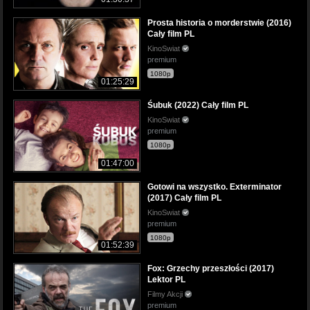
Prosta historia o morderstwie (2016)
Cały film PL
KinoSwiat
premium
1080p
01:25:29
Śubuk (2022) Cały film PL
KinoSwiat
premium
1080p
01:47:00
Gotowi na wszystko. Exterminator
(2017) Cały film PL
KinoSwiat
premium
1080p
01:52:39
Fox: Grzechy przeszłości (2017)
Lektor PL
Filmy Akcji
premium