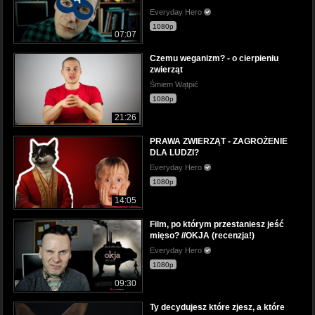
Everyday Hero
1080p
07:07
Czemu weganizm? - o cierpieniu
zwierząt
Śmiem Wątpić
1080p
21:26
PRAWA ZWIERZĄT - ZAGROŻENIE
DLA LUDZI?
Everyday Hero
1080p
14:05
Film, po którym przestaniesz jeść
mięso? //OKJA (recenzja!)
Everyday Hero
1080p
09:30
Ty decydujesz które zjesz, a które