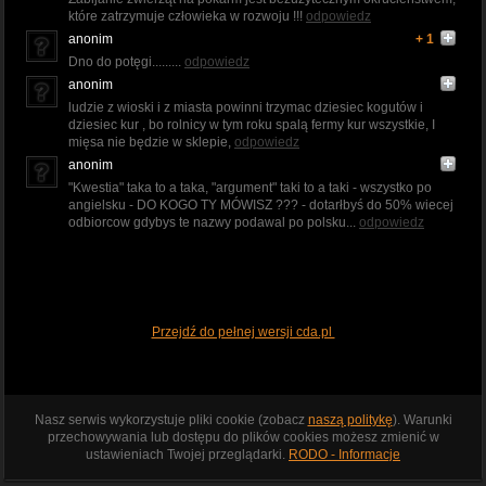
które zatrzymuje człowieka w rozwoju !!!
odpowiedz
anonim
+ 1
Dno do potęgi.........
odpowiedz
anonim
ludzie z wioski i z miasta powinni trzymac dziesiec kogutów i
dziesiec kur , bo rolnicy w tym roku spalą fermy kur wszystkie, I
mięsa nie będzie w sklepie,
odpowiedz
anonim
"Kwestia" taka to a taka, "argument" taki to a taki - wszystko po
angielsku - DO KOGO TY MÓWISZ ??? - dotarłbyś do 50% wiecej
odbiorcow gdybys te nazwy podawal po polsku...
odpowiedz
Przejdź do pełnej wersji cda.pl
Nasz serwis wykorzystuje pliki cookie (zobacz
naszą politykę
). Warunki
przechowywania lub dostępu do plików cookies możesz zmienić w
ustawieniach Twojej przeglądarki.
RODO - Informacje