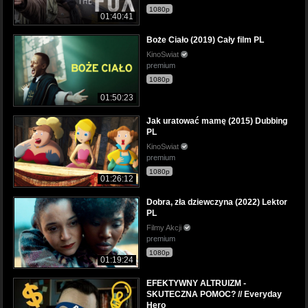
1080p
01:40:41
Boże Ciało (2019) Cały film PL
KinoSwiat
premium
1080p
01:50:23
Jak uratować mamę (2015) Dubbing
PL
KinoSwiat
premium
1080p
01:26:12
Dobra, zła dziewczyna (2022) Lektor
PL
Filmy Akcji
premium
1080p
01:19:24
EFEKTYWNY ALTRUIZM -
SKUTECZNA POMOC? // Everyday
Hero