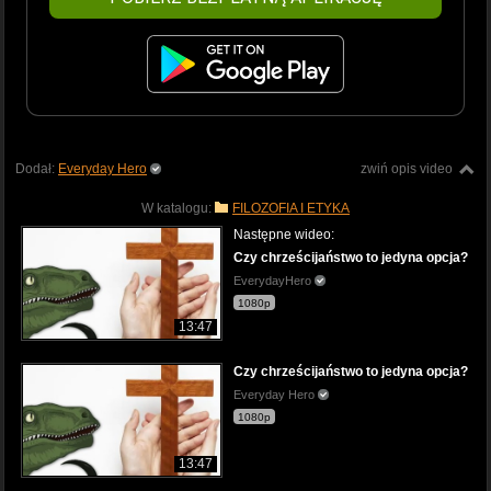
Dodał:
Everyday Hero
zwiń opis video
W katalogu:
FILOZOFIA I ETYKA
Następne wideo:
Czy chrześcijaństwo to jedyna opcja?
EverydayHero
1080p
13:47
Czy chrześcijaństwo to jedyna opcja?
Everyday Hero
1080p
13:47