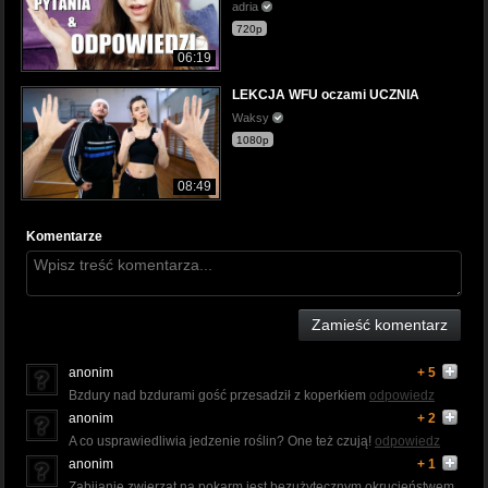
adria
720p
06:19
LEKCJA WFU oczami UCZNIA
Waksy
1080p
08:49
Komentarze
Zamieść komentarz
anonim
+ 5
Bzdury nad bzdurami gość przesadził z koperkiem
odpowiedz
anonim
+ 2
A co usprawiedliwia jedzenie roślin? One też czują!
odpowiedz
anonim
+ 1
Zabijanie zwierząt na pokarm jest bezużytecznym okrucieństwem,