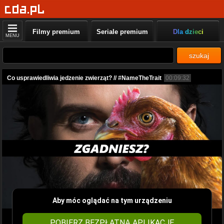
Filmy premium
Seriale premium
Dla dzieci
MENU
szukaj
Co usprawiedliwia jedzenie zwierząt? // #NameTheTrait
00:09:32
Aby móc oglądać na tym urządzeniu
POBIERZ BEZPŁATNĄ APLIKACJĘ