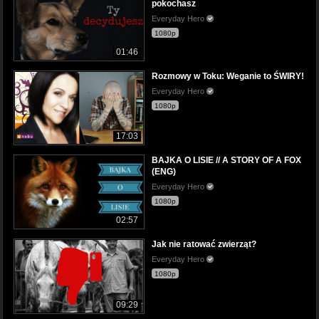
pokochasz
Everyday Hero
1080p
01:46
Rozmowy w Toku: Weganie to ŚWIRY!
Everyday Hero
1080p
17:03
BAJKA O LISIE // A STORY OF A FOX
(ENG)
Everyday Hero
1080p
02:57
Jak nie ratować zwierząt?
Everyday Hero
1080p
09:29