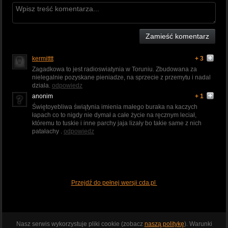
Zamieść komentarz
kermitttt
+ 3
Zagadkowa to jest radioswiatynia w Toruniu. Zbudowana za
nielegalnie pozyskane pieniadze, na sprzecie z przemytu i nadal
dziala.
odpowiedz
anonim
+ 1
Świętoyebliwa świątynia imienia małego buraka na kaczych
łapach co to nigdy nie dymał a całe życie na ręcznym leciał,
któremu to tuskie i inne parchy jaja lizały bo takie same z nich
patałachy .
odpowiedz
Przejdź do pełnej wersji cda.pl
Nasz serwis wykorzystuje pliki cookie (zobacz
naszą politykę
). Warunki