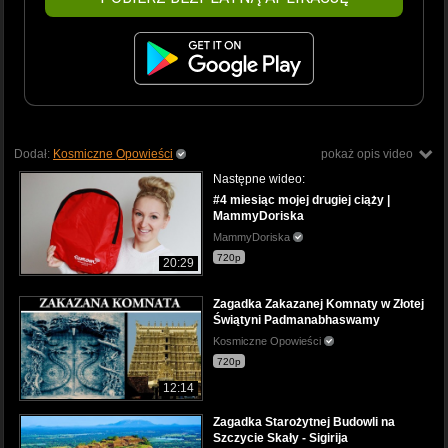
Dodał:
Kosmiczne Opowieści
pokaż opis video
Następne wideo:
#4 miesiąc mojej drugiej ciąży |
MammyDoriska
MammyDoriska
720p
20:29
Zagadka Zakazanej Komnaty w Złotej
Świątyni Padmanabhaswamy
Kosmiczne Opowieści
720p
12:14
Zagadka Starożytnej Budowli na
Szczycie Skały - Sigirija