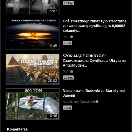
1080p
15:07
Coś strasznego zniszczyło starożytną
zaawansowaną cywilizację w 0,00002
sekundy...
PaFi
720p
19:45
SZOKUJĄCE ODKRYCIE!
Zaawansowana Cywilizacja Ukryta na
Antarktydzie...
PaFi
1080p
20:03
Niesamowite Budowle ze Starożytnej
Japonii
Kosmiczne Opowieści
720p
10:46
Komentarze