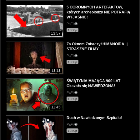
5 OGROMNYCH ARTEFAKTÓW,
których archeolodzy NIE POTRAFIĄ
WYJAŚNIĆ!
PaFi
1080p
13:57
Za Oknem Zobaczył HIMANOIDA! |
STRASZNE FILMY
PaFi
1080p
11:11
ŚWIĄTYNIA MAJĄCA 900 LAT
Okazała się NAWIEDZONA!
PaFi
1080p
11:45
Duch w Nawiedzonym Szpitalu!
PaFi
1080p