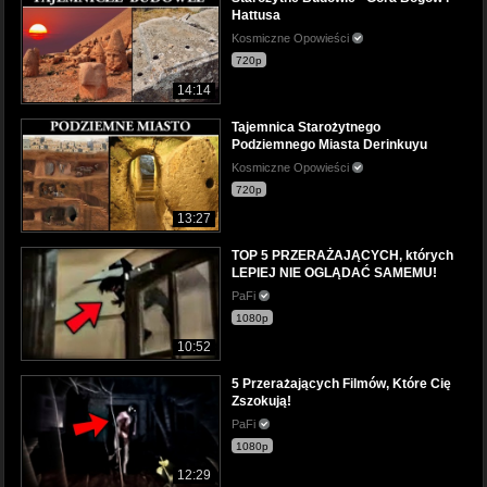
Hattusa
Kosmiczne Opowieści
720p
14:14
Tajemnica Starożytnego
Podziemnego Miasta Derinkuyu
Kosmiczne Opowieści
720p
13:27
TOP 5 PRZERAŻAJĄCYCH, których
LEPIEJ NIE OGLĄDAĆ SAMEMU!
PaFi
1080p
10:52
5 Przerażających Filmów, Które Cię
Zszokują!
PaFi
1080p
12:29