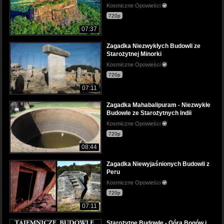
Kosmiczne Opowieści
720p
07:37
Zagadka Niezwykłych Budowli ze
Starożytnej Minorki
Kosmiczne Opowieści
720p
07:11
Zagadka Mahabalipuram - Niezwykłe
Budowle ze Starożytnych Indii
Kosmiczne Opowieści
720p
08:44
Zagadka Niewyjaśnionych Budowli z
Peru
Kosmiczne Opowieści
720p
07:11
Starożytne Budowle - Góra Bogów i