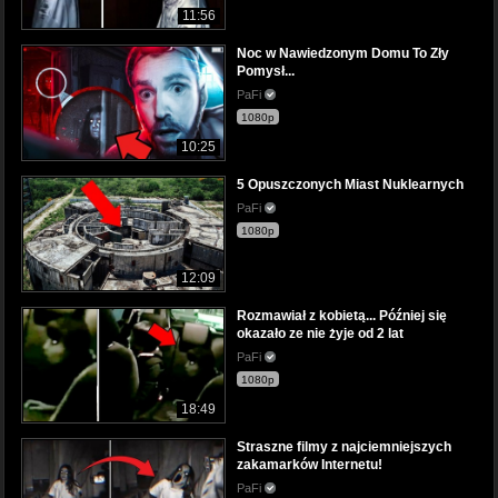
11:56
Noc w Nawiedzonym Domu To Zły
Pomysł...
PaFi
1080p
10:25
5 Opuszczonych Miast Nuklearnych
PaFi
1080p
12:09
Rozmawiał z kobietą... Później się
okazało ze nie żyje od 2 lat
PaFi
1080p
18:49
Straszne filmy z najciemniejszych
zakamarków Internetu!
PaFi