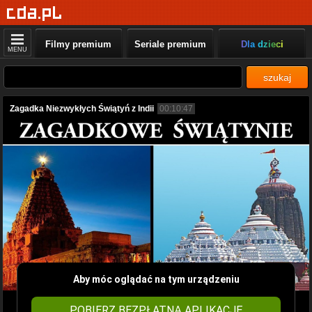
Filmy premium
Seriale premium
Dla dzieci
MENU
szukaj
Zagadka Niezwykłych Świątyń z Indii
00:10:47
Aby móc oglądać na tym urządzeniu
POBIERZ BEZPŁATNĄ APLIKACJĘ