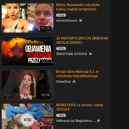
Marta Manowska zdradziła
kulisy nagrań programu!
720p
whistleblower
01:20
10 HISTORYCZNYCH ZBIEGOW
OKOLICZNOŚCI
720p
ŚWIATOWA DYSZKA
10:02
Bridal Glow Makeup 1:1 ze
szkolenia indywidualnego
GlamDiva
00:08
MONSTERA za darmo i nowy
TATUAŻ
720p
HiBeauty by Magdalena ...
16:10