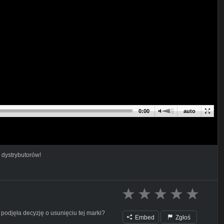
0:00
auto
 dystrybutorów!
 podjęła decyzję o usunięciu tej marki?
Embed
Zgłoś