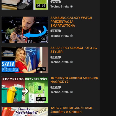
1080p
08:14
TechnoStrefa
SAMSUNG GALAXY WATCH
PREZENTACJA
SMARTWATCHA
1080p
TechnoStrefa
11:00
SZAFA PRZYSZŁOŚCI - OTO LG
STYLER
1080p
TechnoStrefa
06:20
Ta maszyna zamienia ŚMIECI na
NAGRODY?!
1080p
TechnoStrefa
05:18
TARG Z TANIMI GADŻETAMI -
Jesteśmy w Chinach!