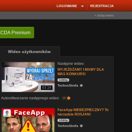
LOGOWANIE
REJESTRACJA
+ dodaj wideo
 CDA Premium
Wideo użytkowników
Następne wideo:
WYJEŻDŻAMY I MAMY DLA
WAS KONKURS!
1080p
TechnoStrefa
03:16
Autoodtwarzanie następnego wideo
on
FaceApp NIEBEZPIECZNY? To
narzędzie ROSJAN!
1080p
TechnoStrefa