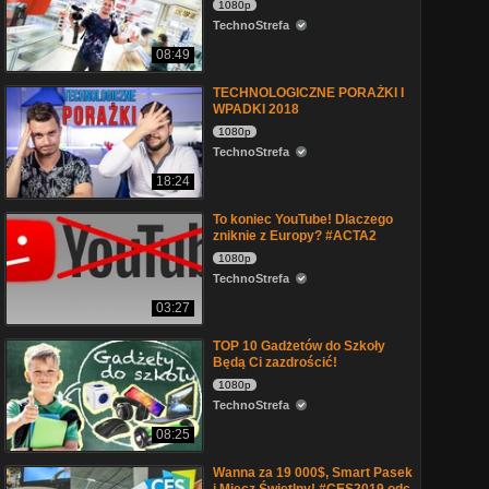
1080p
TechnoStrefa
08:49
TECHNOLOGICZNE PORAŻKI I
WPADKI 2018
1080p
TechnoStrefa
18:24
To koniec YouTube! Dlaczego
zniknie z Europy? #ACTA2
1080p
TechnoStrefa
03:27
TOP 10 Gadżetów do Szkoły
Będą Ci zazdrościć!
1080p
TechnoStrefa
08:25
Wanna za 19 000$, Smart Pasek