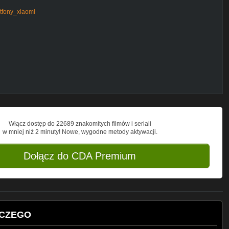
rtfony_xiaomi
Włącz dostęp do 22689 znakomitych filmów i seriali
w mniej niż 2 minuty! Nowe, wygodne metody aktywacji.
Dołącz do CDA Premium
LACZEGO