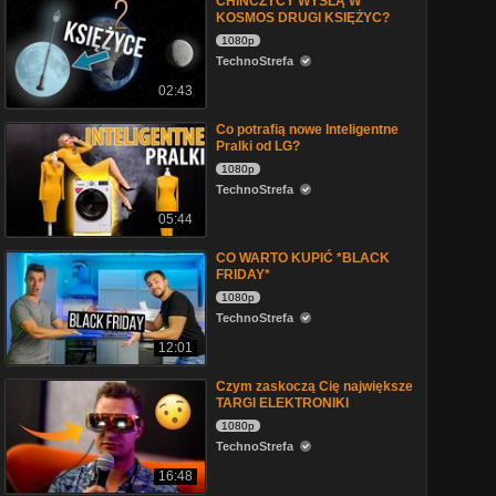
CHIŃCZYCY WYŚLĄ W
KOSMOS DRUGI KSIĘŻYC?
1080p
TechnoStrefa
02:43
Co potrafią nowe Inteligentne
Pralki od LG?
1080p
TechnoStrefa
05:44
CO WARTO KUPIĆ *BLACK
FRIDAY*
1080p
TechnoStrefa
12:01
Czym zaskoczą Cię największe
TARGI ELEKTRONIKI
1080p
TechnoStrefa
16:48