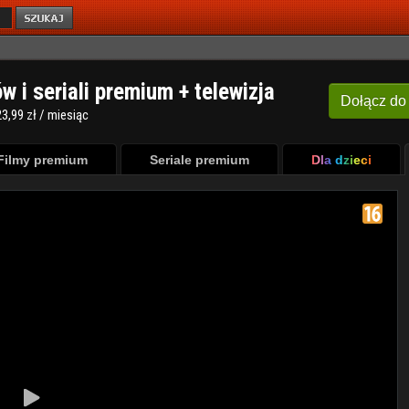
ów i seriali premium + telewizja
Dołącz
do
3,99 zł / miesiąc
Filmy premium
Seriale premium
Dla dzieci