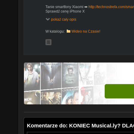
Tanie smartfony Xiaomi ➡️
http://technostrefa.com/sma
Sprawdź cenę iPhone X
pokaż cały opis
W katalogu:
Wideo na Czasie!
Komentarze do: KONIEC Musical.ly? D