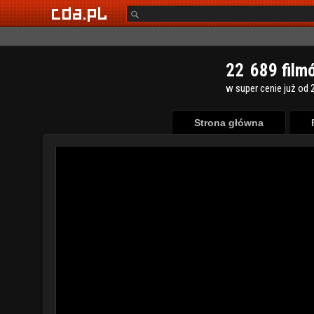
2
2
6
8
9
film
w super cenie już od 2
Strona główna