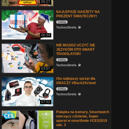
05:27
NAJLEPSZE GADŻETY NA
PREZENT ŚWIĄTECZNY!
1080p
TechnoStrefa
06:34
NIE MUSISZ UCZYĆ SIĘ
JĘZYKÓW OTO SMART
TRANSLATOR!
1080p
TechnoStrefa
03:07
Oto najlepszy sprzęt dla
GRACZY #Back2School
1080p
TechnoStrefa
07:52
Pułapka na komary, Smartwatch
mierzący ciśnienie, Super
aparat w smartfonie #CES2019
odc. 3