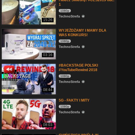
i Miecz Świetlny! #CES2019 odc.
1
1080p
TechnoStrefa
15:26
WYJEŻDŻAMY I MAMY DLA
WAS KONKURS!
1080p
TechnoStrefa
03:16
#BACKSTAGE POLSKI
#YouTubeRewind 2018
1080p
TechnoStrefa
08:44
5G - FAKTY I MITY
1080p
TechnoStrefa
08:03