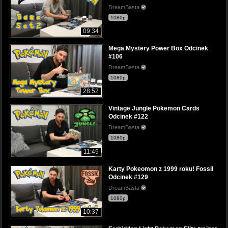
DreamBasta
1080p
09:34
Mega Mystery Power Box Odcinek
#106
DreamBasta
1080p
28:52
Vintage Jungle Pokemon Cards
Odcinek #122
DreamBasta
1080p
11:49
Karty Pokeomon z 1999 roku! Fossil
Odcinek #129
DreamBasta
1080p
10:37