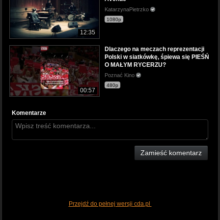
KatarzynaPietrzko
1080p
12:35
Dlaczego na meczach reprezentacji
Polski w siatkówkę, śpiewa się PIEŚŃ
O MAŁYM RYCERZU?
Poznać Kino
480p
00:57
Komentarze
Zamieść komentarz
Przejdź do pełnej wersji cda.pl