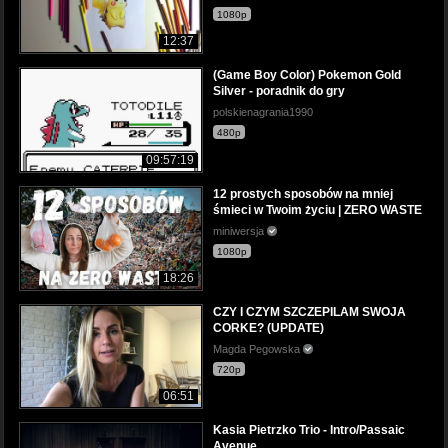
1080p
12:37
(Game Boy Color) Pokemon Gold
Silver - poradnik do gry
polskienagrania1990
480p
09:57:19
12 prostych sposobów na mniej
śmieci w Twoim życiu | ZERO WASTE
miniwersja
1080p
18:26
CZY I CZYM SZCZEPILAM SWOJA
CORKE? (UPDATE)
Magda Pegowska
720p
06:51
Kasia Pietrzko Trio - Intro/Passaic
Avenue