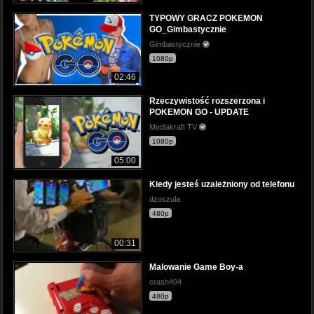
TYPOWY GRACZ POKEMON
GO_Gimbastycznie
Gimbastycznie
1080p
02:46
Rzeczywistość rozszerzona i
POKEMON GO - UPDATE
Mediakraft TV
1080p
05:00
Kiedy jesteś uzależniony od telefonu
dzoszula
480p
00:31
Malowanie Game Boy-a
crash404
480p