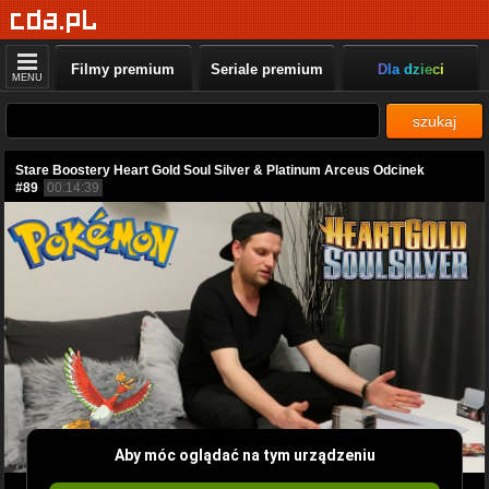
Filmy premium
Seriale premium
Dla dzieci
MENU
szukaj
Stare Boostery Heart Gold Soul Silver & Platinum Arceus Odcinek
#89
00:14:39
Aby móc oglądać na tym urządzeniu