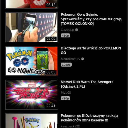
03:12
Pokemon Go w Sejmie.
Sprawdziliśmy, czy posłowie też grają
[TOMEK GOLONKO]
Gazeta.pl
480p
02:05
Dlaczego warto wrócić do POKEMON
GO
Mediakraft TV
1080p
08:05
Marvel Disk Wars The Avengers
{Odcinek 2 PL}
Mizu00
480p
22:41
Pokemon go !!!Dziewczyny szukają
Pokémonów !!!!na basenie !!!
ksuchecka22