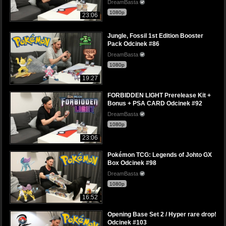
DreamBasta
1080p
23:06
Jungle, Fossil 1st Edition Booster
Pack Odcinek #86
DreamBasta
1080p
19:27
FORBIDDEN LIGHT Prerelease Kit +
Bonus + PSA CARD Odcinek #92
DreamBasta
1080p
23:06
Pokémon TCG: Legends of Johto GX
Box Odcinek #98
DreamBasta
1080p
16:52
Opening Base Set 2 / Hyper rare drop!
Odcinek #103