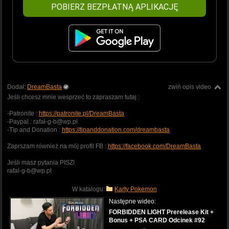
POBIERZ BEZPŁATNĄ APLIKACJĘ
Dodał:
DreamBasta
zwiń opis video
Jeśli chcesz mnie wesprzeć to zapraszam tutaj :
-Patronite :
https://patronite.pl/DreamBasta
-Paypal : rafał-g-b@wp.pl
-Tip and Donation :
https://tipanddonation.com/dreambasta
Zaprszam również na mój profil FB :
https://facebook.com/DreamBasta
Jeśli masz pytania PISZ!
rafal-g-b@wp.pl
W katalogu:
Karty Pokemon
Następne wideo:
FORBIDDEN LIGHT Prerelease Kit +
Bonus + PSA CARD Odcinek #92