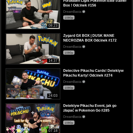
Forbidden Light Pokemon Elite trainer
Box ! Odcinek #156
DreamBasta
1080p
08:23
Zygard GX BOX | DUSK MANE
NECROZMA BOX Odcinek #172
DreamBasta
1080p
14:37
Detective Pikachu Cards! Detektyw
Pikachu Karty! Odcinek #274
DreamBasta
1080p
24:03
Detektyw Pikachu Event, jak go
złapać w Pokemon Go #285
DreamBasta
1080p
07:18