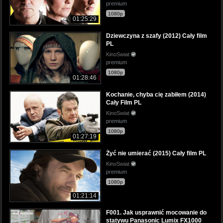
premium
1080p
01:25:29
Dziewczyna z szafy (2012) Cały film
PL
KinoSwiat
premium
1080p
01:28:46
Kochanie, chyba cię zabiłem (2014)
Cały Film PL
KinoSwiat
premium
1080p
01:27:19
Żyć nie umierać (2015) Cały film PL
KinoSwiat
premium
1080p
01:21:14
F001. Jak usprawnić mocowanie do
statywu Panasonic Lumix FX1000