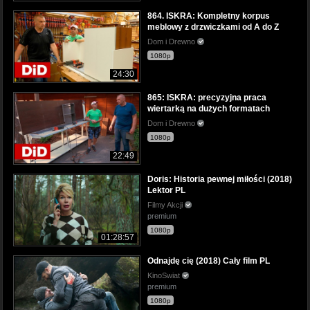
864. ISKRA: Kompletny korpus
meblowy z drzwiczkami od A do Z
Dom i Drewno
1080p
24:30
865: ISKRA: precyzyjna praca
wiertarką na dużych formatach
Dom i Drewno
1080p
22:49
Doris: Historia pewnej miłości (2018)
Lektor PL
Filmy Akcji
premium
1080p
01:28:57
Odnajdę cię (2018) Cały film PL
KinoSwiat
premium
1080p