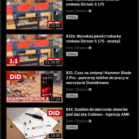
stołowa Dictum S 175
Dom i Drewno
1080p
23:50
832b. Wysokiej jakości tokarka
stołowa Dictum S 175 - montaź
Dom i Drewno
1080p
01:34:45
833. Czas na zmiany! Hammer Blade
2 Pro - pancerny telefon do pracy w
warsztacie Domidrewno
Dom i Drewno
1080p
17:24
834. Szablon do wiercenia otworów
pod złączkę Cabineo - Agencja AMK
Dom i Drewno
1080p
18:08