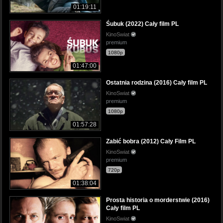
01:19:11
Śubuk (2022) Cały film PL
KinoSwiat
premium
1080p
01:47:00
Ostatnia rodzina (2016) Cały film PL
KinoSwiat
premium
1080p
01:57:28
Zabić bobra (2012) Cały Film PL
KinoSwiat
premium
720p
01:38:04
Prosta historia o morderstwie (2016)
Cały film PL
KinoSwiat