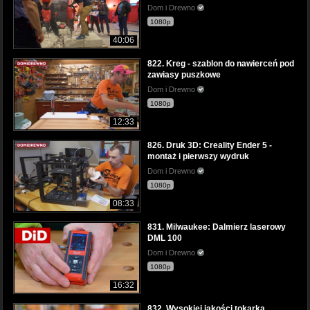
Dom i Drewno
1080p
40:06
822. Kreg - szablon do nawierceń pod
zawiasy puszkowe
Dom i Drewno
1080p
12:33
826. Druk 3D: Creality Ender 5 -
montaż i pierwszy wydruk
Dom i Drewno
1080p
08:33
831. Milwaukee: Dalmierz laserowy
DML 100
Dom i Drewno
1080p
16:32
832. Wysokiej jakości tokarka