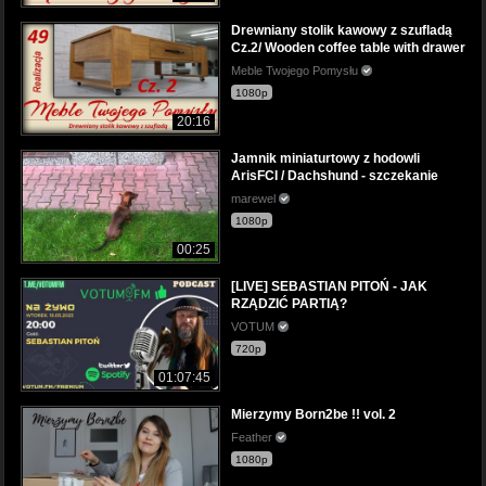
Drewniany stolik kawowy z szufladą
Cz.2/ Wooden coffee table with drawer
Meble Twojego Pomysłu
1080p
20:16
Jamnik miniaturtowy z hodowli
ArisFCI / Dachshund - szczekanie
marewel
1080p
00:25
[LIVE] SEBASTIAN PITOŃ - JAK
RZĄDZIĆ PARTIĄ?
VOTUM
720p
01:07:45
Mierzymy Born2be !! vol. 2
Feather
1080p