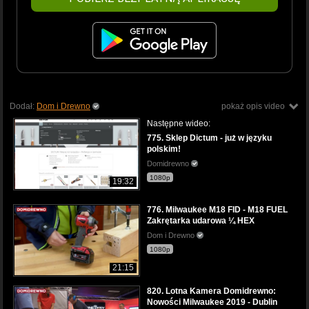
Dodał:
Dom i Drewno
pokaż opis video
Następne wideo:
775. Sklep Dictum - już w języku
polskim!
Domidrewno
1080p
19:32
776. Milwaukee M18 FID - M18 FUEL
Zakrętarka udarowa ¼ HEX
Dom i Drewno
1080p
21:15
820. Lotna Kamera Domidrewno:
Nowości Milwaukee 2019 - Dublin