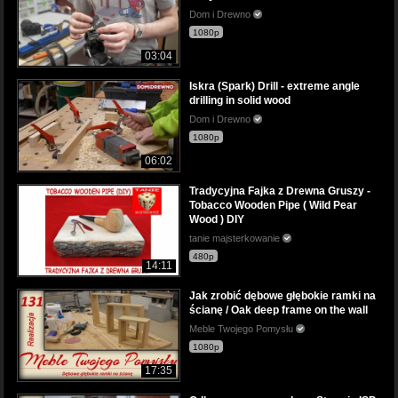
Dom i Drewno
1080p
03:04
Iskra (Spark) Drill - extreme angle
drilling in solid wood
Dom i Drewno
1080p
06:02
Tradycyjna Fajka z Drewna Gruszy -
Tobacco Wooden Pipe ( Wild Pear
Wood ) DIY
tanie majsterkowanie
480p
14:11
Jak zrobić dębowe głębokie ramki na
ścianę / Oak deep frame on the wall
Meble Twojego Pomysłu
1080p
17:35