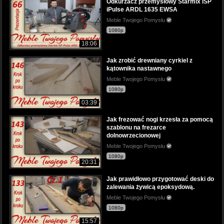
Odkurzacz przemysłowy Starmix ISP
iPulse ARDL 1635 EWSA
Meble Twojego Pomysłu
1080p
18:06
Jak zrobić drewniany cyrkiel z
kątownika nastawnego
Meble Twojego Pomysłu
1080p
03:39
Jak frezować nogi krzesła za pomocą
szablonu na frezarce
dolnowrzecionowej
Meble Twojego Pomysłu
1080p
20:31
Jak prawidłowo przygotować deski do
zalewania żywicą epoksydową.
Meble Twojego Pomysłu
1080p
15:57