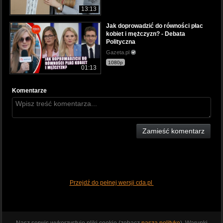
13:13
Jak doprowadzić do równości płac
kobiet i mężczyzn? - Debata
Polityczna
Gazeta.pl
1080p
01:13
Komentarze
Zamieść komentarz
Przejdź do pełnej wersji cda.pl
Nasz serwis wykorzystuje pliki cookie (zobacz
naszą politykę
). Warunki