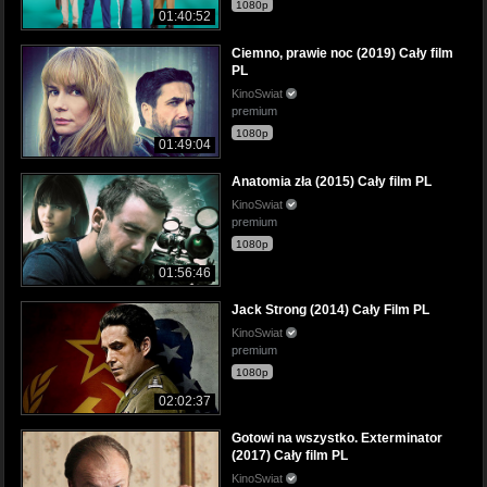
1080p
01:40:52
Ciemno, prawie noc (2019) Cały film
PL
KinoSwiat
premium
1080p
01:49:04
Anatomia zła (2015) Cały film PL
KinoSwiat
premium
1080p
01:56:46
Jack Strong (2014) Cały Film PL
KinoSwiat
premium
1080p
02:02:37
Gotowi na wszystko. Exterminator
(2017) Cały film PL
KinoSwiat