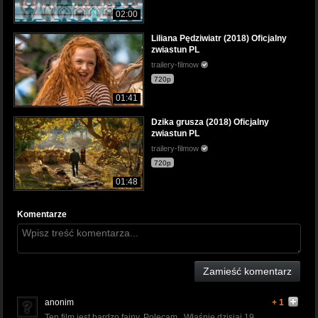
02:00
Liliana Pędziwiatr (2018) Oficjalny
zwiastun PL
trailery-filmow
720p
01:41
Dzika grusza (2018) Oficjalny
zwiastun PL
trailery-filmow
720p
01:48
Komentarze
Zamieść komentarz
anonim
+ 1
Ten film jest bardzo fajny. Polecam . Właśnie dzisiaj 19 .