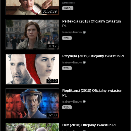
premium
1080p
01:52:39
Perfekcja (2018) Oficjalny zwiastun
PL
trailery-filmow
720p
01:17
Przynęta (2019) Oficjalny zwiastun PL
trailery-filmow
720p
02:20
Replikanci (2018) Oficjalny zwiastun
PL
trailery-filmow
720p
02:08
Hex (2018) Oficjalny zwiastun PL