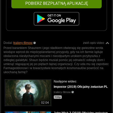
POBIERZ BEZPŁATNĄ APLIKACJĘ
Dodał:
trailery-filmow
zwiń opis video
Przed barankiem Shaunem i jego stadkiem otwierają się gwiezdne wrota
wiodące wprost do międzyplanetarnej przygody, gdy na ich farmie ląduje
obdarzona niesłychanymi mocami i nieodpartym urokiem przybyszka z
odległej galaktyki. Shaun będzie musiał pomóc jej odnaleźć odległy dom i
umknąć stąpającej jej po piętach tajnej organizacji. Czy uda mu się zapobiec
Farmageddonowi i w towarzystwie kosmatych kosmonautów powrócić na
ukochaną farmę?
Następne wideo:
Impostor (2019) Oficjalny zwiastun PL
trailery-filmow
720p
02:04
John Wick 3 (2019) Oficjalny zwiastun