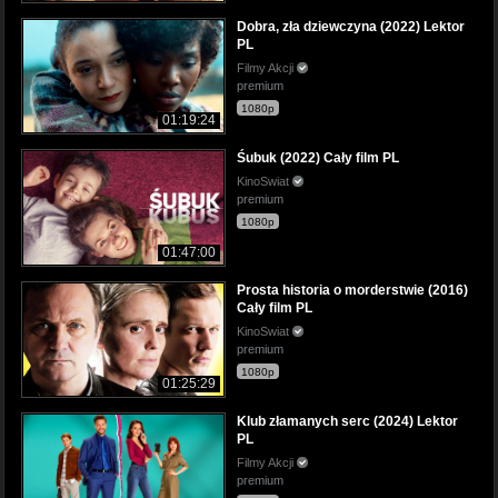
Dobra, zła dziewczyna (2022) Lektor
PL
Filmy Akcji
premium
1080p
01:19:24
Śubuk (2022) Cały film PL
KinoSwiat
premium
1080p
01:47:00
Prosta historia o morderstwie (2016)
Cały film PL
KinoSwiat
premium
1080p
01:25:29
Klub złamanych serc (2024) Lektor
PL
Filmy Akcji
premium