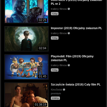
PL nr 2
trailery-filmow
720p
02:25
Impostor (2019) Oficjalny zwiastun PL
trailery-filmow
720p
02:04
Playmobil: Film (2019) Oficjalny
zwiastun PL
trailery-filmow
720p
01:45
Szczęście świata (2016) Cały film PL
KinoSwiat
premium
1080p
01:38:19